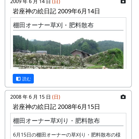
2009 年 6 月 14 日
(日)
岩座神の絵日記 2009年6月14日
棚田オーナー草刈・肥料散布
「岩座神」棚田便り #3 2013年6月号 (PDF版)
読む
2008 年 6 月 15 日
(日)
岩座神の絵日記 2008年6月15日
棚田オーナー草刈り・肥料散布
毎年、6月には棚田オーナー行事として、田圃の
畦や石垣の草刈と肥料散布を行っている。
6月15日の棚田オーナーの草刈り・肥料散布の様