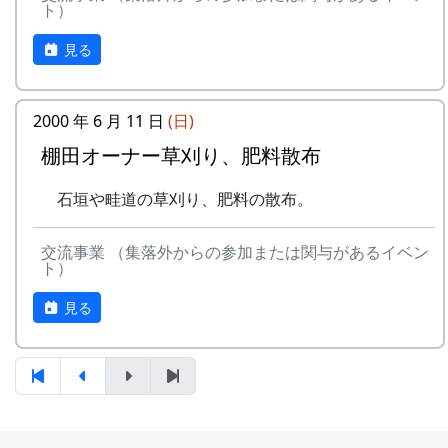
ト）
見る
2000 年 6 月 11 日
(日)
石垣の草刈り。
棚田オーナー草刈り、肥料散布
鹿柵の補修
石垣や畦道の草刈り、肥料の散布。
交流事業 （集落外からの参加または関与があるイベン
ト）
参加者もスタッフも入り交じって、ビールを飲み
見る
ながら(ただし運転者は除く)、鶏肉のバーベキュ
ーを食って、しゃべる。
一緒に飲み食いして話をするというのは、やっぱ
り、必要だよねえ。