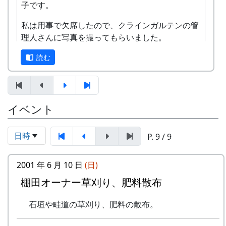
子です。
地味な行事なので、例年、参加者が比較的少ない
のだが、今年は多くの人で賑わった。
私は用事で欠席したので、クラインガルテンの管
理人さんに写真を撮ってもらいました。
読む
イベント
日時
P. 9 / 9
2001 年 6 月 10 日
(日)
棚田オーナー草刈り、肥料散布
最初に、区画担当のスタッフから、作業の進め方
田圃の草刈も肥料散布もすぐに終ってしまったの
についてのブリーフィング。
で、岩座神の入り口にある公園の草引きもやって
石垣や畦道の草刈り、肥料の散布。
もらった。