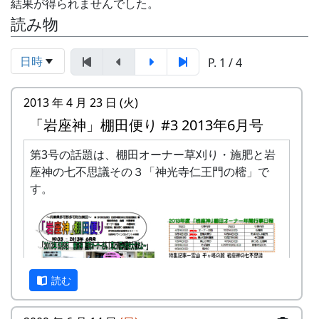
結果が得られませんでした。
読み物
日時
P. 1 / 4
2013 年 4 月 23 日 (火)
「岩座神」棚田便り #3 2013年6月号
第3号の話題は、棚田オーナー草刈り・施肥と岩
座神の七不思議その３「神光寺仁王門の樒」で
す。
読む