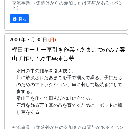
交流事業 （集落外からの参加または関与があるイベン
ト）
見る
2000 年 7 月 30 日
(日)
棚田オーナー草引き作業 / あまごつかみ / 案
山子作り / 万年草挿し芽
田圃の中に入って、肥料を散布する。
水田の中の雑草を引き抜く。
川に放流されたあまごを手で掴んで獲る。子供たち
無理をすれば、畔から撒くことも出来なくはない
のためのアトラクション。串に刺して塩焼きにして
参加者が多いのには理由があって、それがこれで
けれど、そういう横着はしません。
食する。
ある。
案山子を作って田んぼの畦に立てる。
本来は、田植え祭りの昼食に鶏肉のバーベキュー
石垣を飾る万年草の苗を育てるために、ポットに挿
を供するのだが、今年は雨のためにそれが出来な
し芽をする。
かった。それで、今回、その埋め合わせをするこ
とになったのだ。
交流事業 （集落外からの参加または関与があるイベン