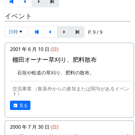
集。
3月24日（金） 2000-03-24 棚田オーナー選
イベント
考会
選考会
4月23日（日） 2000-04-23 棚田オーナー対
日時
P. 9 / 9
面式
棚田オーナー対面式
2001 年 6 月 10 日
(日)
棚田オーナー（都会から米を作りに
来る人たち）と棚田保存会（岩座神
棚田オーナー草刈り、肥料散布
の住人）の初顔合わせ。お互いの自
石垣や畦道の草刈り、肥料の散布。
己紹介やら、農業改良普及センター
の人による米作り講習会。そして区
画の抽選が行なわれる。
交流事業 （集落外からの参加または関与があるイベン
ト）
5月14日（日） 2000-05-14 棚田オーナー田
植え
見る
田植え
水田に入って、苗を手で植える。
6月11日（日） 2000-06-11 棚田オーナー草
2000 年 7 月 30 日
(日)
刈り、肥料散布