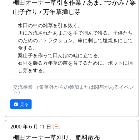
棚田オーナー草引き作業 / あまごつかみ / 案
草刈り、肥料散布
石垣や畦道の草刈り、肥料の散布。
山子作り / 万年草挿し芽
7月30日（日）2000-07-30 棚田オーナー草引
水田の中の雑草を引き抜く。
き作業 ...
川に放流されたあまごを手で掴んで獲る。子供たち
草引き作業
のためのアトラクション。串に刺して塩焼きにして
水田の中の雑草を引き抜く。
食する。
あまごつかみ
案山子を作って田んぼの畦に立てる。
川に放流されたあまごを手で掴んで
石垣を飾る万年草の苗を育てるために、ポットに挿
獲る。子供たちのためのアトラクシ
し芽をする。
ョン。串に刺して塩焼きにして食す
る。
案山子作り
交流事業 （集落外からの参加または関与があるイベン
ト）
案山子を作って田んぼの畦に立て
る。
見る
万年草挿し木
石垣を飾る万年草の苗を育てるため
に、ポットに挿し木をする。
2000 年 6 月 11 日
(日)
8月20日（日）2000-08-20 蕎麦種蒔き
棚田オーナー草刈り、肥料散布
蕎麦植え