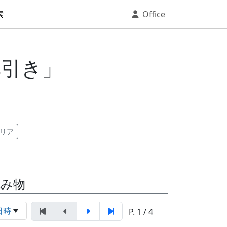
索
Office
草引き」
リア
読み物
日時
P. 1 / 4