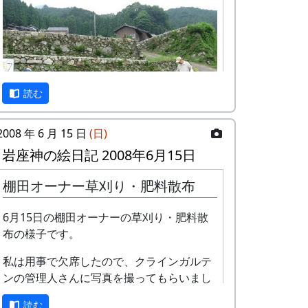
読む
2008 年 6 月 15 日
(日)
岩座神の絵日記 2008年6月15日
毎年、6月には棚田オーナー行事として、
棚田オーナー草刈り・肥料散布
田圃の畦や石垣の草刈と肥料散布を行って
いる。
6月15日の棚田オーナーの草刈り・肥料散
布の様子です。
地味な行事なので、例年、参加者が比較的
少ないのだが、今年は多くの人で賑わっ
私は用事で欠席したので、クラインガルテ
た。
ンの管理人さんに写真を撮ってもらいまし
た。
読む