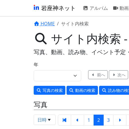
岩座神ネット
アルバム
動画
HOME
サイト内検索
サイト内検索 
写真、動画、読み物、イベント予定
年
前へ
次へ
写真
の検索
動画
の検索
読み物
の検
写真
日時
1
2
3