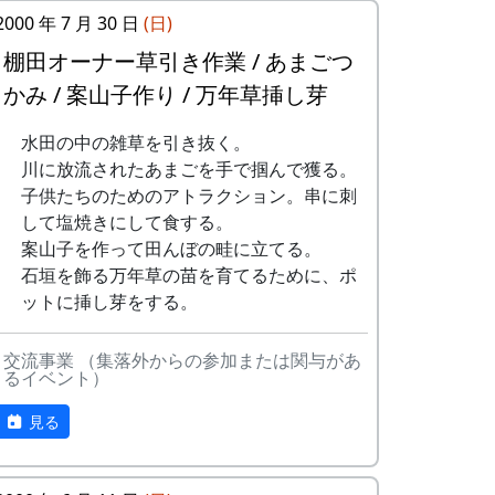
2000 年 7 月 30 日
(日)
棚田オーナー草引き作業 / あまごつ
かみ / 案山子作り / 万年草挿し芽
田圃の中に入って、肥料を散布する。
無理をすれば、畔から撒くことも出来なく
参加者が多いのには理由があって、それが
水田の中の雑草を引き抜く。
はないけれど、そういう横着はしません。
これである。
川に放流されたあまごを手で掴んで獲る。
子供たちのためのアトラクション。串に刺
本来は、田植え祭りの昼食に鶏肉のバーベ
して塩焼きにして食する。
キューを供するのだが、今年は雨のために
案山子を作って田んぼの畦に立てる。
それが出来なかった。それで、今回、その
石垣を飾る万年草の苗を育てるために、ポ
埋め合わせをすることになったのだ。
ットに挿し芽をする。
交流事業 （集落外からの参加または関与があ
るイベント）
見る
石垣の草刈り。