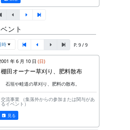
イベント
日時
P. 9 / 9
2001 年 6 月 10 日
(日)
田圃の草刈も肥料散布もすぐに終ってしま
棚田オーナー草刈り、肥料散布
最初に、区画担当のスタッフから、作業の
ったので、岩座神の入り口にある公園の草
進め方についてのブリーフィング。
引きもやってもらった。
石垣や畦道の草刈り、肥料の散布。
交流事業 （集落外からの参加または関与があ
るイベント）
見る