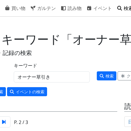
買い物
ガルテン
読み物
イベント
検
- キーワード「オーナー
・記録の検索
キーワード
検索
ク
索
イベント
の検索
P. 2 / 3