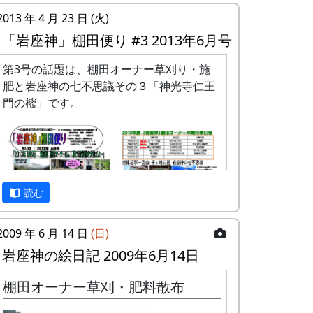
2013 年 4 月 23 日 (火)
「岩座神」棚田便り #3 2013年6月号
第3号の話題は、棚田オーナー草刈り・施
肥と岩座神の七不思議その３「神光寺仁王
門の樒」です。
読む
2009 年 6 月 14 日
(日)
岩座神の絵日記 2009年6月14日
棚田オーナー草刈・肥料散布
「岩座神」棚田便り #3 2013年6月号 (PDF
版)