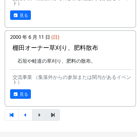
ト）
え祭
り ...
収穫祭
★ 棚田オーナー田植え祭
棚田オーナー稲刈り
トン汁で収穫を祝う。案山子コンテ
見る
水田に入って、苗を手で植える。
鎌（のこぎり鎌）を使って稲を刈り
ストもある。
6月15日（日）2003-06-15 棚田オーナー草刈
取り、稲木に掛けて天日干しにす
10月22日（日）
り、肥料散布
る。
万年草植栽
2000-10-22 万年草植栽
2000 年 6 月 11 日
(日)
★ 棚田オーナー草刈り、肥料散布
棚田コンサート
ポットで育った万年草の苗を石垣に
棚田オーナー草刈り、肥料散布
石垣や畦道の草刈り、肥料の散布。
出場者の募集は、8月26日まで。詳
植え付ける。
7月6日（日）2003-07-06 川刈り
しくは、加美町のホームページで確
蕎麦収穫
2000-10-22 蕎麦収穫
石垣や畦道の草刈り、肥料の散布。
○ 川刈り
認してください。( 加美町 > 棚田コ
蕎麦の刈取りと脱穀。
川や道端の雑草を刈る。
ンサート出場者募集 )
12月17日（日）2000-12-17 棚田オーナー藁
交流事業 （集落外からの参加または関与があるイベン
7月27日（日）2003-07-27 棚田オーナー草引
10月12日（土）～10月13日（日）2002-10-
細工教室 ...
ト）
き作業 ...
12 宵宮 2002-10-13 秋祭
藁細工教室（注連縄作り）
★ 棚田オーナー草引き作業
秋祭り
見る
岩座神の老人会の指導のもと、しめ
水田の中の雑草を引き抜く。
12日が宵宮。
なわ作りに挑戦する。
★ あまごつかみ
10月14日（月）体育の日2002-10-14 棚田オ
もちつき
川に放流されたあまごを手で掴んで
ーナー脱穀・籾摺り ...
1月28日（日）2004-01-25 蕎麦打ち大会
獲る。子供たちのためのアトラクシ
棚田オーナー脱穀（だっこく）・籾摺り
蕎麦打ち大会
ョン。串に刺して塩焼きにして食す
（もみすり）
岩座神で収穫した蕎麦粉を使って、
る。