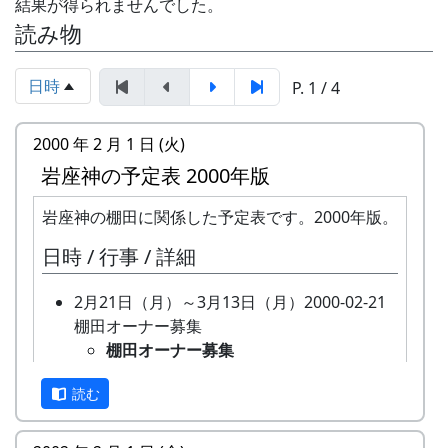
結果が得られませんでした。
読み物
日時
P. 1 / 4
2000 年 2 月 1 日 (火)
岩座神の予定表 2000年版
岩座神の棚田に関係した予定表です。2000年版。
日時 / 行事 / 詳細
2月21日（月）～3月13日（月）2000-02-21
棚田オーナー募集
棚田オーナー募集
全 20 区画あるオーナー田のうち、
読む
再契約済みの 15 区画をのぞいた 5
区画について、新しいオーナーを募
集。