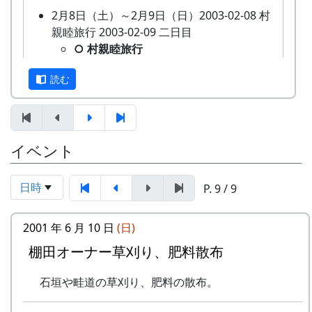
会
草刈り、肥料散布
2月8日（土）～2月9日（日）2003-02-08 村
棚田オーナー選考会
石垣や畦道の草刈り、肥料の散布。
親睦旅行 2003-02-09 二日目
4月21日（日）2002-04-21 棚田オーナー対面
7月30日（日）2000-07-30 棚田オーナー草引
○ 村親睦旅行
式
き作業 ...
道後温泉
棚田オーナー対面式
草引き作業
読む
1月28日（火）～2月21日（金）2003-01-28
棚田オーナー（都会から米を作りに
水田の中の雑草を引き抜く。
棚田オーナー募集
来る人たち）と棚田保存会（岩座神
あまごつかみ
★ 棚田オーナー募集
の住人）の初顔合わせ。お互いの自
川に放流されたあまごを手で掴んで
申し込みの窓口は加美町役場 産業課
己紹介やら、農業改良普及センター
獲る。子供たちのためのアトラクシ
イベント
です。募集要項などの詳細は、加美
の人による米作り講習会。そして区
ョン。串に刺して塩焼きにして食す
町のホームページでご確認くださ
画の抽選が行なわれる。
る。
い。( 加美町 > 加美町棚田オーナー
5月19日（日）2002-05-19 棚田オーナー田植
日時
案山子作り
P. 9 / 9
募集中 > 岩座神棚田オーナー )
え祭
案山子を作って田んぼの畦に立て
3月15日（金）2003-03-15 棚田オーナー選考
田植え
る。
2001 年 6 月 10 日
(日)
会
水田に入って、苗を手で植える。
万年草挿し木
★ 棚田オーナー選考会
棚田オーナー草刈り、肥料散布
6月16日（日）2002-06-16 棚田オーナー草刈
石垣を飾る万年草の苗を育てるため
3月22日（土）～3月31日（月）2003-03-22
り、肥料散布
に、ポットに挿し木をする。
石垣や畦道の草刈り、肥料の散布。
棚田オーナー追加募集
草刈り、肥料散布
8月20日（日）2000-08-20 蕎麦種蒔き
★ 棚田オーナー追加募集
石垣や畦道の草刈り、肥料の散布。
蕎麦植え