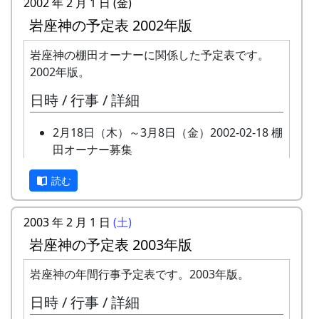
2002 年 2 月 1 日 (金)
3月24日（金） 2000-03-24 棚田オーナー選
岩座神の予定表 2002年版
考会
選考会
岩座神の棚田オーナーに関係した予定表です。
4月23日（日） 2000-04-23 棚田オーナー対
2002年版。
面式
日時 / 行事 / 詳細
棚田オーナー対面式
棚田オーナー（都会から米を作りに
2月18日（木）～3月8日（金）2002-02-18 棚
来る人たち）と棚田保存会（岩座神
田オーナー募集
の住人）の初顔合わせ。お互いの自
棚田オーナー募集
己紹介やら、農業改良普及センター
読む
オーナー田は全部で 20 区画ありま
の人による米作り講習会。そして区
す。申し込みの窓口は加美町役場 社
画の抽選が行なわれる。
会開発課 産業担当です。募集要項な
5月14日（日） 2000-05-14 棚田オーナー田
2003 年 2 月 1 日
(土)
どの詳細は、加美町のホームページ
植え
岩座神の予定表 2003年版
でご確認ください。( 加美町 > 加美
田植え
町棚田オーナー募集中 > 岩座神棚田
水田に入って、苗を手で植える。
岩座神の年間行事予定表です。2003年版。
オーナー )
6月11日（日） 2000-06-11 棚田オーナー草
日時 / 行事 / 詳細
3月8日（金）2002-03-08 棚田オーナー選考
刈り、肥料散布