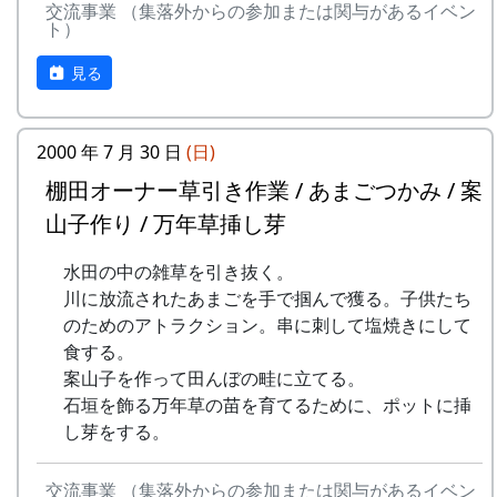
棚田オーナーを追加募集します。詳
交流事業 （集落外からの参加または関与があるイベン
7月28日（日）2002-07-28 棚田オーナー草引
蕎麦の種を植える。
ト）
細は、2003-03-22 岩座神棚田オー
き作業 ...
9月24日（日）2000-09-24 棚田オーナー稲刈
ナー追加募集のお知らせ をご覧下さ
草引き作業
り ...
見る
い。
水田の中の雑草を引き抜く。
稲刈り
3月23日（日）2003-03-23 クラインガルテン
あまごつかみ
鎌（のこぎり鎌）を使って稲を刈り
の田圃の整備
川に放流されたあまごを手で掴んで
取り、稲木に掛けて天日干しにす
2000 年 7 月 30 日
(日)
○ クラインガルテンの田圃の整備
獲る。子供たちのためのアトラクシ
る。
棚田オーナー草引き作業 / あまごつかみ / 案
田圃に植えられている樒（しきみ）
ョン。串に刺して塩焼きにして食す
棚田コンサート
の株を引き抜いて整備する作業。
山子作り / 万年草挿し芽
る。
10月7日（土）～10月8日（日）2000-10-07
4月20日（日）2003-04-20 棚田オーナー対面
案山子作り
宵宮 2000-10-08 秋祭
水田の中の雑草を引き抜く。
式
案山子を作って田んぼの畦に立て
秋祭り
川に放流されたあまごを手で掴んで獲る。子供たち
★ 棚田オーナー対面式
る。
7日が宵宮。
のためのアトラクション。串に刺して塩焼きにして
棚田オーナー（都会から米を作りに
万年草挿し芽
10月15日（日）2000-10-15 棚田オーナー脱
食する。
来る人たち）と棚田保存会（岩座神
石垣を飾る万年草の苗を育てるため
穀 ...
案山子を作って田んぼの畦に立てる。
の住人）の初顔合わせ。お互いの自
に、ポットに挿し芽をする。
脱穀（だっこく）・籾摺り（もみすり）
石垣を飾る万年草の苗を育てるために、ポットに挿
己紹介やら、農業改良普及センター
8月18日（日）2002-08-18 蕎麦種蒔き
稲から籾粒だけを取るのが脱穀、籾
し芽をする。
の人による米作り講習会。そして区
蕎麦種蒔き
粒から殻を取り除いて玄米にするの
画の抽選が行なわれる。
蕎麦の種を蒔く。
が籾摺り。収穫した玄米は袋に入れ
5月18日（日）2003-05-18 棚田オーナー田植
交流事業 （集落外からの参加または関与があるイベン
9月29日（日）2002-09-29 棚田オーナー稲刈
て持ち帰る。|