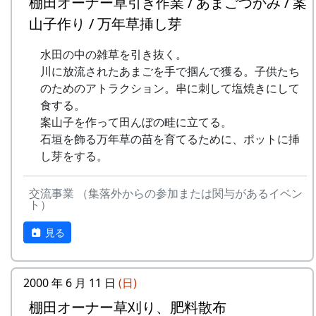
棚田オーナー草引き作業 / あまごつかみ / 案
草刈り、肥料散布
石垣や畦道の草刈り、肥料の散布。
山子作り / 万年草挿し芽
7月30日（日）2000-07-30 棚田オーナー草引
水田の中の雑草を引き抜く。
き作業 ...
川に放流されたあまごを手で掴んで獲る。子供たち
草引き作業
のためのアトラクション。串に刺して塩焼きにして
水田の中の雑草を引き抜く。
食する。
あまごつかみ
案山子を作って田んぼの畦に立てる。
川に放流されたあまごを手で掴んで
石垣を飾る万年草の苗を育てるために、ポットに挿
獲る。子供たちのためのアトラクシ
し芽をする。
ョン。串に刺して塩焼きにして食す
る。
案山子作り
交流事業 （集落外からの参加または関与があるイベン
ト）
案山子を作って田んぼの畦に立て
る。
見る
万年草挿し木
石垣を飾る万年草の苗を育てるため
に、ポットに挿し木をする。
2000 年 6 月 11 日
(日)
8月20日（日）2000-08-20 蕎麦種蒔き
棚田オーナー草刈り、肥料散布
蕎麦植え