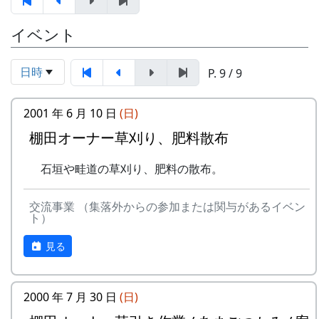
3月24日（金） 2000-03-24 棚田オーナー選
イベント
考会
選考会
4月23日（日） 2000-04-23 棚田オーナー対
日時
P. 9 / 9
面式
棚田オーナー対面式
2001 年 6 月 10 日
(日)
棚田オーナー（都会から米を作りに
来る人たち）と棚田保存会（岩座神
棚田オーナー草刈り、肥料散布
の住人）の初顔合わせ。お互いの自
石垣や畦道の草刈り、肥料の散布。
己紹介やら、農業改良普及センター
の人による米作り講習会。そして区
画の抽選が行なわれる。
交流事業 （集落外からの参加または関与があるイベン
ト）
5月14日（日） 2000-05-14 棚田オーナー田
植え
見る
田植え
水田に入って、苗を手で植える。
6月11日（日） 2000-06-11 棚田オーナー草
2000 年 7 月 30 日
(日)
刈り、肥料散布