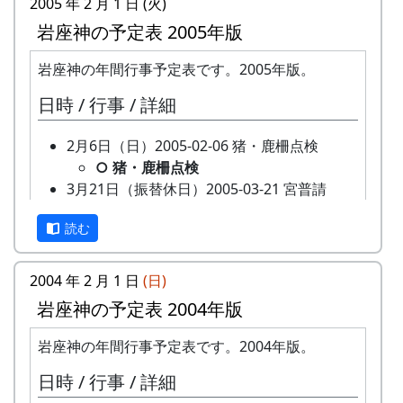
2005 年 2 月 1 日 (火)
岩座神の予定表 2005年版
岩座神の年間行事予定表です。2005年版。
棚田オーナーの草刈りと肥料散布の日。写真はA
日時 / 行事 / 詳細
区画。
2月6日（日）2005-02-06 猪・鹿柵点検
僕は、あいにく、別の用事と重なって、スタッフ
○ 猪・鹿柵点検
として参加出来なかった。
3月21日（振替休日）2005-03-21 宮普請
写真はクライン・ガルテンの管理人さんに撮って
○ 宮普請
もらった。
読む
4月17日（日）2005-04-17 棚田オーナー対面
式
★ 棚田オーナー対面式
2004 年 2 月 1 日
(日)
棚田オーナー（都会から米を作りに
岩座神の予定表 2004年版
来る人たち）と棚田保存会（岩座神
の住人）の初顔合わせ。お互いの自
岩座神の年間行事予定表です。2004年版。
己紹介やら、農業改良普及センター
日時 / 行事 / 詳細
の人による米作り講習会。そして区