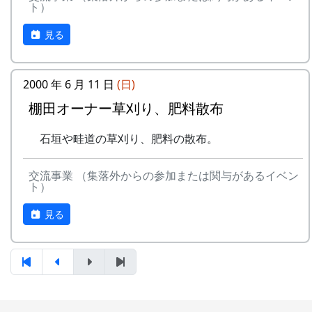
ト）
り、肥料散布
◎ 棚田コンサート
★ 棚田オーナー草刈り、肥料散布
10月8日（土）～10月9日（日）2005-10-08
見る
石垣や畦道の草刈り、肥料の散布。
宵宮 2005-10-09 秋祭
7月4日（日）2004-07-04 川刈り
○ 秋祭り
○ 川刈り
8日（土）が宵宮。
2000 年 6 月 11 日
(日)
川や道端の雑草を刈る。
10月10日（月）体育の日2005-10-10 棚田オ
棚田オーナー草刈り、肥料散布
7月25日（日）2004-07-25 棚田オーナー草引
ーナー脱穀・籾摺り ...
き作業 ...
★ 棚田オーナー脱穀（だっこく）・籾
石垣や畦道の草刈り、肥料の散布。
★ 棚田オーナー草引き作業
摺り（もみすり）
水田の中の雑草を引き抜く。
稲から籾粒だけを取るのが脱穀、籾
交流事業 （集落外からの参加または関与があるイベン
★ あまごつかみ
粒から殻を取り除いて玄米にするの
ト）
川に放流されたあまごを手で掴んで
が籾摺り。収穫した玄米は袋に入れ
獲る。子供たちのためのアトラクシ
て持ち帰る。
見る
ョン。串に刺して塩焼きにして食す
★ 収穫祭
る。
トン汁で収穫を祝う。案山子コンテ
★ 案山子作り
ストもある。
案山子を作って田んぼの畦に立て
10月23日（日）2005-10-23 蕎麦の刈取り
る。
○ 蕎麦の刈取り
◎ 万年草挿し芽