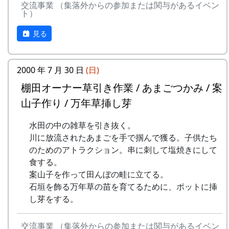
会
交流事業 （集落外からの参加または関与があるイベン
川に放流されたあまごを手で掴んで
ト）
B区画。
★ 棚田オーナー選考会
獲る。子供たちのためのアトラクシ
3月28日（日）2004-03-28 クラインガルテン
ョン。串に刺して塩焼きにして食す
非常に綺麗に植っている。
見る
の田圃の整備
る。
○ クラインガルテンの田圃の整備
★ 案山子作り
4月18日（日）2004-04-18 棚田オーナー対面
案山子を作って田んぼの畦に立て
2000 年 7 月 30 日
(日)
式
る。
棚田オーナー草引き作業 / あまごつかみ / 案
★ 棚田オーナー対面式
8月21日（日）2005-08-21 蕎麦種蒔き
棚田オーナー（都会から米を作りに
山子作り / 万年草挿し芽
○ 蕎麦種蒔き
来る人たち）と棚田保存会（岩座神
蕎麦の種を蒔く。
水田の中の雑草を引き抜く。
の住人）の初顔合わせ。お互いの自
9月4日（日）2005-09-04 宮普請
川に放流されたあまごを手で掴んで獲る。子供たち
己紹介やら、農業改良普及センター
○ 宮普請
のためのアトラクション。串に刺して塩焼きにして
の人による米作り講習会。そして区
山林整備。
食する。
画の抽選が行なわれる。
9月25日（日）2005-09-25 棚田オーナー稲刈
案山子を作って田んぼの畦に立てる。
5月16日（日）2004-05-16 棚田オーナー田植
り ...
石垣を飾る万年草の苗を育てるために、ポットに挿
え祭
★ 棚田オーナー稲刈り
し芽をする。
★ 棚田オーナー田植え祭
鎌（のこぎり鎌）を使って稲を刈り
水田に入って、苗を手で植える。
取り、稲木に掛けて天日干しにす
6月13日（日）2004-06-13 棚田オーナー草刈
交流事業 （集落外からの参加または関与があるイベン
る。