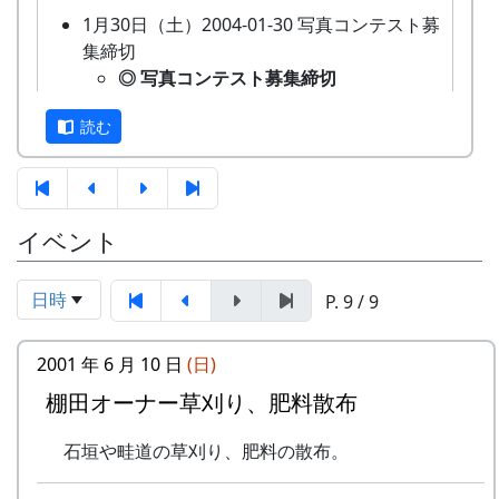
画の抽選が行なわれる。
1月30日（土）2004-01-30 写真コンテスト募
5月15日（日）2005-05-15 棚田オーナー田植
集締切
え祭
◎ 写真コンテスト募集締切
★ 棚田オーナー田植え祭
2004-01-30 2003年「岩座神 棚田の
水田に入って、苗を手で植える。
読む
里の風景」写真コンテスト募集 の締
6月12日（日）2005-06-12 棚田オーナー草刈
田植から一ヶ月経って、稲の苗も緑が濃くなって
切です。
り、肥料散布
きた。
2月15日（日）2004-02-15 猪・鹿柵点検
★ 棚田オーナー草刈り、肥料散布
○ 猪・鹿柵点検
石垣や畦道の草刈り、肥料の散布。
イベント
未定
7月3日（日）2005-07-03 川刈り
★ 棚田オーナー募集
○ 川刈り
募集要項などの詳細は、決定し次
川や道端の雑草を刈る。
日時
P. 9 / 9
第、お知らせします。
7月10日（日）2005-07-10 川刈り予備日
2004-02-01 2004年度 岩座神棚田オ
○ 川刈り予備日
2001 年 6 月 10 日
(日)
ーナー募集
7月24日（日）2005-07-24 棚田オーナー草引
3月7日（日）2004-03-07 宮普請
棚田オーナー草刈り、肥料散布
き作業 ...
○ 宮普請
★ 棚田オーナー草引き作業
石垣や畦道の草刈り、肥料の散布。
山林整備（枝打ち）。
水田の中の雑草を引き抜く。
3月14日（土）2004-03-14 棚田オーナー選考
★ あまごつかみ