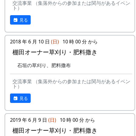
り、肥料散布
実りの時期には、かかしを立てることができ
交流事業 （集落外からの参加または関与があるイベン
画の抽選が行なわれる。
ト）
★ 棚田オーナー草刈り、肥料散布
ます。
5月16日（日）2004-05-16 棚田オーナー田植
石垣や畦道の草刈り、肥料の散布。
加美町の宿泊施設を安く利用できます（青年
え祭
見る
7月3日（日）2005-07-03 川刈り
の家、悠遊館、ハーモニーパークなど）。
★ 棚田オーナー田植え祭
○ 川刈り
加美町の特産品がもらえます（1万円相
水田に入って、苗を手で植える。
川や道端の雑草を刈る。
当）。
6月13日（日）2004-06-13 棚田オーナー草刈
2018 年 6 月 10 日
(日)
10 時 00 分 から
7月10日（日）2005-07-10 川刈り予備日
地元の新鮮な野菜を購入できます。
り、肥料散布
棚田オーナー草刈り・肥料撒き
○ 川刈り予備日
加美町の広報紙が毎月送られてきます。
★ 棚田オーナー草刈り、肥料散布
7月24日（日）2005-07-24 棚田オーナー草引
田植え、稲刈り時のイベントに参加できま
石垣や畦道の草刈り、肥料の散布。
石垣の草刈り、肥料撒布
き作業 ...
す。
7月4日（日）2004-07-04 川刈り
★ 棚田オーナー草引き作業
加美町の祭などにもご参加ください。
○ 川刈り
交流事業 （集落外からの参加または関与があるイベン
水田の中の雑草を引き抜く。
川や道端の雑草を刈る。
ト）
オーナーの義務
★ あまごつかみ
7月25日（日）2004-07-25 棚田オーナー草引
米づくりが始まる4月末までに会費を支払っ
川に放流されたあまごを手で掴んで
き作業 ...
見る
ていただきます。
獲る。子供たちのためのアトラクシ
★ 棚田オーナー草引き作業
田んぼに入って米をつくること。
ョン。串に刺して塩焼きにして食す
水田の中の雑草を引き抜く。
自然とまじめにつきあうこと（天災などで不
る。
★ あまごつかみ
2019 年 6 月 9 日
(日)
10 時 00 分 から
作になっても文句を言わないこと）。
★ 案山子作り
川に放流されたあまごを手で掴んで
棚田オーナー草刈り・肥料撒き
岩座神の住人や他のオーナーと積極的にコミ
案山子を作って田んぼの畦に立て
獲る。子供たちのためのアトラクシ