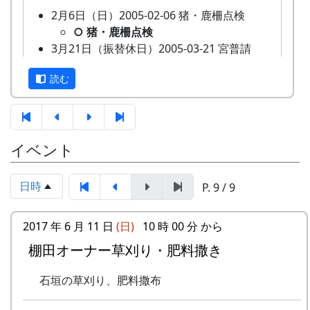
2004-02-01 2004年度 岩座神棚田オ
2月6日（日）2005-02-06 猪・鹿柵点検
締
2003年3月31日までとします。ただし、
ーナー募集
○ 猪・鹿柵点検
切
3月7日（日）2004-03-07 宮普請
定員に満ち次第、締切らせていただきま
3月21日（振替休日）2005-03-21 宮普請
す。
○ 宮普請
○ 宮普請
山林整備（枝打ち）。
審
読む
簡単な書類審査です。原則として、早い
4月17日（日）2005-04-17 棚田オーナー対面
3月14日（土）2004-03-14 棚田オーナー選考
査
者勝ち。
式
会
★ 棚田オーナー対面式
★ 棚田オーナー選考会
オーナーの特典
棚田オーナー（都会から米を作りに
3月28日（日）2004-03-28 クラインガルテン
イベント
来る人たち）と棚田保存会（岩座神
一から十までプロの指導を受け、減農薬栽培
の田圃の整備
の住人）の初顔合わせ。お互いの自
の米づくりを体験できます。
○ クラインガルテンの田圃の整備
己紹介やら、農業改良普及センター
収穫した米を全部お持ち帰りいただけます。
4月18日（日）2004-04-18 棚田オーナー対面
日時
P. 9 / 9
の人による米作り講習会。そして区
（100平方メートルの収穫収量は玄米で約30
式
画の抽選が行なわれる。
キロです。）
★ 棚田オーナー対面式
2017 年 6 月 11 日
(日)
10 時 00 分 から
5月15日（日）2005-05-15 棚田オーナー田植
清流の里、岩座神地区のコシヒカリは特にお
棚田オーナー（都会から米を作りに
え祭
棚田オーナー草刈り・肥料撒き
いしいと評判です。
来る人たち）と棚田保存会（岩座神
★ 棚田オーナー田植え祭
田すき、田ごしらえ、水管理、病害虫対策
の住人）の初顔合わせ。お互いの自
石垣の草刈り、肥料撒布
水田に入って、苗を手で植える。
（3回程度）、施肥、脱穀、乾燥、籾すりな
己紹介やら、農業改良普及センター
6月12日（日）2005-06-12 棚田オーナー草刈
どは地元農家で担当します。
の人による米作り講習会。そして区