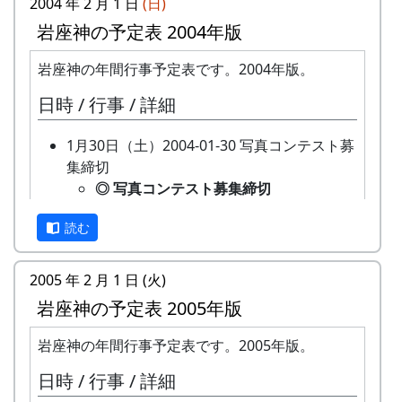
2004 年 2 月 1 日
(日)
応
まじめに農業に取り組み、自然とふれあ
岩座神の予定表 2004年版
募
う勇気をお持ちで、地域になじめるか
資
た。家族や団体でも結構です。
岩座神の年間行事予定表です。2004年版。
格
日時 / 行事 / 詳細
会
1区画5万円です。
費
1月30日（土）2004-01-30 写真コンテスト募
集締切
募
6区画の追加募集です。
◎ 写真コンテスト募集締切
集
2004-01-30 2003年「岩座神 棚田の
区
読む
里の風景」写真コンテスト募集 の締
画
切です。
数
2月15日（日）2004-02-15 猪・鹿柵点検
2005 年 2 月 1 日 (火)
○ 猪・鹿柵点検
申
岩座神レポート管理人まで、メールでお
岩座神の予定表 2005年版
未定
込
申込みください。アドレスは、
★ 棚田オーナー募集
岩座神の年間行事予定表です。2005年版。
み
xxx@xxx.xxx です。
募集要項などの詳細は、決定し次
方
日時 / 行事 / 詳細
第、お知らせします。
法