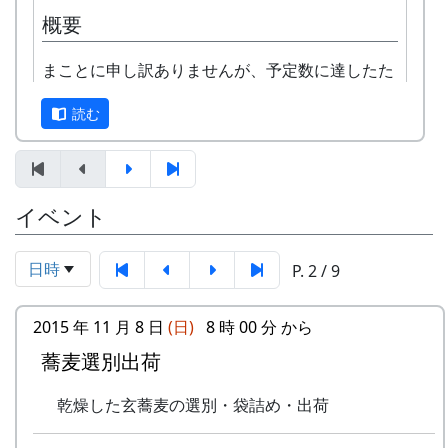
申込み方法 : 下記の申込み窓口に、電話、
担当 : XX
概要
FAXまたはメールでお申し込み下さい（FAX
またはメールの場合は、郵便番号、住所、氏
まことに申し訳ありませんが、予定数に達したた
名、電話番号を明記して下さい）。 折り返
め、オーナーの募集は締め切らせていただきまし
し、詳しい内容と「申し込みアンケート」を
読む
た。悪しからずご了承下さい。
お送りいたしますので、申し込みアンケート
をご返送ください。
オーナー田 : 16区画。1区画は約100平方メー
トルです。
申込み・お問合せの窓口
オーナーの資格 : まじめに農業に取り組み、
イベント
岩座神棚田保全推進協議会事務局
自然とふれあう勇気をお持ちで、地域になじ
TEL & FAX: 9999-99-9999
めるかた。家族や団体でも結構です。
日時
P. 2 / 9
携帯: 999-9999-9999
年会費 : 1区画5万円。
MAIL : mailaddress
担当 : XX
2015 年 11 月 8 日
(日)
8 時 00 分 から
平成27年度棚田オーナー (2015-04-12 11:26:16)
蕎麦選別出荷
岩座神棚田オーナーの特典
乾燥した玄蕎麦の選別・袋詰め・出荷
一から十までプロの指導を受け、減農薬栽培
の米づくりを体験できます。