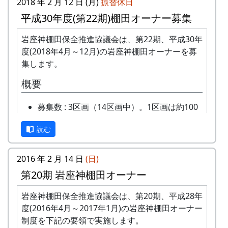
2018 年 2 月 12 日 (月)
振替休日
年会費 : 1区画5万円です。
平成30年度(第22期)棚田オーナー募集
申込み期限 : 2019年3月15日。
選考 : 応募者が募集数を超えた場合は、アン
岩座神棚田保全推進協議会は、第22期、平成30年
ケート回答をもとに、当協議会で書類選考さ
度(2018年4月～12月)の岩座神棚田オーナーを募
せていただきます。
集します。
申込み方法 : 下記の申込み窓口に、電話、
概要
FAXまたはメールでお申し込み下さい（FAX
またはメールの場合は、郵便番号、住所、氏
募集数 : 3区画（14区画中）。1区画は約100
名、電話番号を明記して下さい）。 折り返
平方メートルです。
し、詳しい内容と「申し込みアンケート」を
読む
応募資格 : まじめに農業に取り組み、自然と
お送りいたしますので、申し込みアンケート
ふれあう勇気をお持ちで、地域になじめるか
をご返送ください。
た。家族や団体でも結構です。
2016 年 2 月 14 日
(日)
申込み・お問合せの窓口
年会費 : 1区画5万円です。
第20期 岩座神棚田オーナー
申込み期限 : 2018年2月28日。
岩座神棚田保全推進協議会事務局
選考 : 応募者が募集数を超えた場合は、アン
岩座神棚田保全推進協議会は、第20期、平成28年
TEL & FAX: 9999-99-9999
ケート回答をもとに、当協議会で書類選考さ
度(2016年4月～2017年1月)の岩座神棚田オーナー
携帯: 999-9999-9999
せていただきます。
制度を下記の要領で実施します。
MAIL : mailaddress