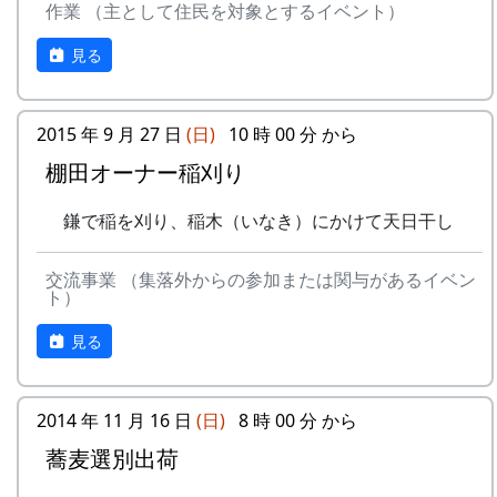
作業 （主として住民を対象とするイベント）
収穫した米を全部お持ち帰りいただけます。
(100平方メートルの収穫収量は玄米で約30キ
見る
ロです。) 清流の里、岩座神地区のコシヒカ
リは特においしいと評判です。
田すき、田ごしらえ、水管理、病害虫対策(3
2015 年 9 月 27 日
(日)
10 時 00 分 から
回程度)、施肥、脱穀、乾燥、籾すりなどは
第18期棚田オーナー対面式 (2014-04-13 12:03:51)
棚田オーナー稲刈り
地元農家で担当します。
岩座神棚田オーナーの特典
実りの時期には、かかしを立てることができ
平成27年度棚田オーナー (2015-04-12 11:26:16)
鎌で稲を刈り、稲木（いなき）にかけて天日干し
ます。
岩座神棚田オーナーの特典
多可町の宿泊施設を安く利用できます。
一から十までプロの指導を受け、減農薬栽培
交流事業 （集落外からの参加または関与があるイベン
多可町の特産品がもらえます(1万円相当)。
の米づくりを体験できます。
ト）
一から十までプロの指導を受け、減農薬栽培
地元の新鮮な野菜を購入できます。
収穫した米を全部お持ち帰りいただけます。
の米づくりを体験できます。
見る
田植え、稲刈り時のイベントに参加できま
(100平方メートルの収穫収量は玄米で約30キ
収穫した米を全部お持ち帰りいただけます。
す。
ロです。) 清流の里、岩座神地区のコシヒカ
(100平方メートルの収穫収量は玄米で約30キ
村の秋祭りに参加して、御神酒を飲み、「ひ
リは特においしいと評判です。
ロです。) 清流の里、岩座神地区のコシヒカ
2014 年 11 月 16 日
(日)
8 時 00 分 から
きやま」を引くことができます。
田すき、田ごしらえ、水管理、病害虫対策(3
リは特においしいと評判です。
回程度)、施肥、脱穀、乾燥、籾すりなどは
蕎麦選別出荷
田すき、田ごしらえ、水管理、病害虫対策(3
地元農家で担当します。