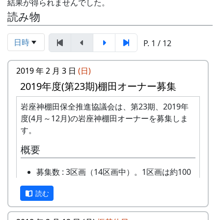
結果が得られませんでした。
読み物
日時
P. 1 / 12
2019 年 2 月 3 日
(日)
2019年度(第23期)棚田オーナー募集
岩座神棚田保全推進協議会は、第23期、2019年
度(4月～12月)の岩座神棚田オーナーを募集しま
す。
概要
募集数 : 3区画（14区画中）。1区画は約100
平方メートルです。
読む
応募資格 : まじめに農業に取り組み、自然と
ふれあう勇気をお持ちで、地域になじめるか
た。家族や団体でも結構です。