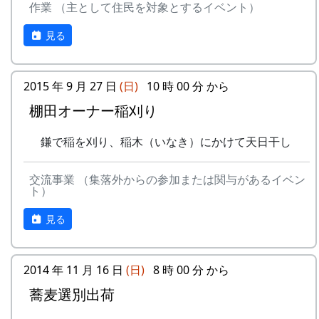
作業 （主として住民を対象とするイベント）
案山子コンテスト
1999年、2002年に若干の加筆を行ったもので
蕎麦の種を植える。
今日まで活躍（？）してくれた案山
す。
9月24日（日）2000-09-24 棚田オーナー稲刈
見る
子のコンテスト。
り ...
棚田オーナー制度とは
10月17日（日）
稲刈り
蕎麦刈り
鎌（のこぎり鎌）を使って稲を刈り
まじめに農業に取り組み、自然とふれあう勇気を
2015 年 9 月 27 日
(日)
10 時 00 分 から
蕎麦の刈取り。人手不足が心配され
取り、稲木に掛けて天日干しにす
持ち、地域になじめる方または家族に、単に米作
棚田オーナー稲刈り
ています。当初の予定通り、３日に
る。
りを楽しむだけでなく、美しい景観を誇る岩座神
行われました。
棚田コンサート
地区をみんなで守っていくことに積極的に協力し
鎌で稲を刈り、稲木（いなき）にかけて天日干し
12月12日（日）
10月7日（土）～10月8日（日）2000-10-07
てもらうために始められた。1区画100平方mで
注連縄作り
宵宮 2000-10-08 秋祭
10区画を募集した。会費は5万円。
村老人会の指導のもと、棚田オーナ
交流事業 （集落外からの参加または関与があるイベン
秋祭り
ト）
ーが注連縄作りに挑戦
7日が宵宮。
「加美町への想い」「志望動機」「自己アピー
餅つき
10月15日（日）2000-10-15 棚田オーナー脱
ル」などの作文を含む申し込みアンケートを書類
見る
穀 ...
選考し、10組が選ばれた。
予定がころころと変更されたような気がします
脱穀（だっこく）・籾摺り（もみすり）
が、気のせいでしょうか。
特典として
稲から籾粒だけを取るのが脱穀、籾
2014 年 11 月 16 日
(日)
8 時 00 分 から
一から十までプロの指導を受けて低農薬
粒から殻を取り除いて玄米にするの
NASAのスペースシャトルですら、天候で打上げ
蕎麦選別出荷
栽培の米作りが体験でき、収穫した米は
が籾摺り。収穫した玄米は袋に入れ
予定が変わります。ましてや、お天気まかせの農
全部持ち帰ることができる。
て持ち帰る。|