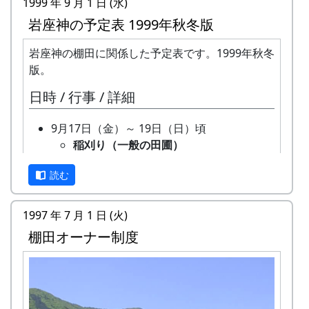
1999 年 9 月 1 日 (水)
3月24日（金） 2000-03-24 棚田オーナー選
岩座神の予定表 1999年秋冬版
考会
選考会
岩座神の棚田に関係した予定表です。1999年秋冬
4月23日（日） 2000-04-23 棚田オーナー対
版。
面式
日時 / 行事 / 詳細
棚田オーナー対面式
棚田オーナー（都会から米を作りに
9月17日（金）～ 19日（日）頃
来る人たち）と棚田保存会（岩座神
稲刈り（一般の田圃）
の住人）の初顔合わせ。お互いの自
機械（小さなコンバイン）で刈取り
己紹介やら、農業改良普及センター
読む
と脱穀を同時にやるのが普通です。
の人による米作り講習会。そして区
そのまま乾燥機に放り込みます。
画の抽選が行なわれる。
9月26日（日）
5月14日（日） 2000-05-14 棚田オーナー田
1997 年 7 月 1 日 (火)
オーナー田の稲刈り
植え
棚田オーナー制度
鎌で刈って、稲木（いなき）に掛け
田植え
て、天日干しにします。脱穀はもっ
水田に入って、苗を手で植える。
と後になります。
6月11日（日） 2000-06-11 棚田オーナー草
棚田コンサート
刈り、肥料散布