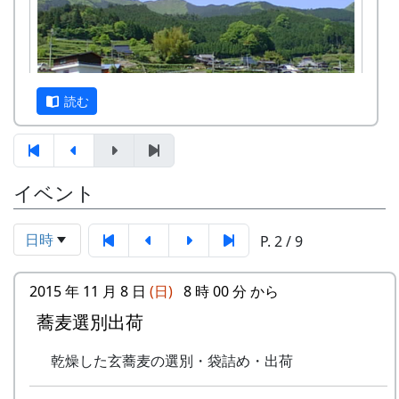
アマチュア・バンド５組＋坂庭省
草刈り、肥料散布
吾。
石垣や畦道の草刈り、肥料の散布。
餅つき・野菜即売
7月30日（日）2000-07-30 棚田オーナー草引
10月3日（日）
き作業 ...
蕎麦刈り
草引き作業
読む
蕎麦の刈取り。人手不足が心配され
水田の中の雑草を引き抜く。
ています。（予定変更。17日に延期
あまごつかみ
されました。）再度、予定変更。や
川に放流されたあまごを手で掴んで
っぱりやります。というか、やりま
獲る。子供たちのためのアトラクシ
イベント
した。ごめんなさい。
岩座神は「日本の棚田百選」にも選ばれた棚田の
ョン。串に刺して塩焼きにして食す
10月9日（土）
村です。
る。
五霊神社秋祭り（宵宮）
日時
案山子作り
P. 2 / 9
1997年から岩座神では「棚田オーナー制度」が始
10月10日（日）
案山子を作って田んぼの畦に立て
まりました。
五霊神社秋祭り
る。
2015 年 11 月 8 日
(日)
8 時 00 分 から
10月11日（祝）
万年草挿し木
「棚田」とはどんなものか、「棚田オーナー制
蕎麦選別出荷
オーナー田収穫祭
石垣を飾る万年草の苗を育てるため
度」とはどういうものか、ちょっと見ていって下
天日干しにした稲を脱穀し、籾摺り
に、ポットに挿し木をする。
さい。
乾燥した玄蕎麦の選別・袋詰め・出荷
（もみすり）して玄米にし、袋に詰
8月20日（日）2000-08-20 蕎麦種蒔き
めて持ち帰ります。|
※ 以下は、主として1997年に作成し、1998年、
蕎麦植え