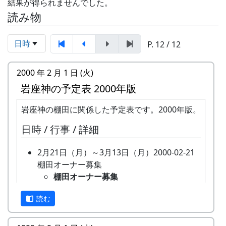
結果が得られませんでした。
読み物
日時
P. 12 / 12
2000 年 2 月 1 日 (火)
岩座神の予定表 2000年版
岩座神の棚田に関係した予定表です。2000年版。
日時 / 行事 / 詳細
2月21日（月）～3月13日（月）2000-02-21
棚田オーナー募集
棚田オーナー募集
全 20 区画あるオーナー田のうち、
読む
再契約済みの 15 区画をのぞいた 5
区画について、新しいオーナーを募
集。