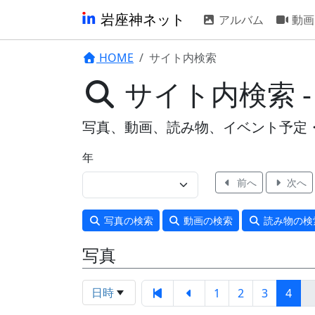
岩座神ネット
アルバム
動画
HOME
サイト内検索
サイト内検索 
写真、動画、読み物、イベント予定
年
前へ
次へ
写真
の検索
動画
の検索
読み物
の検
写真
日時
1
2
3
4