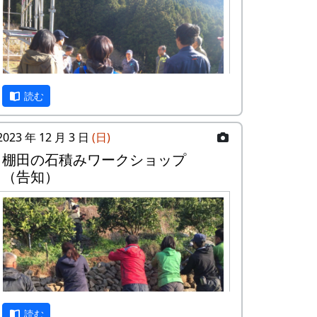
査報告会
『岩座神の歴史と文化』
日時・場所
日時 : 2024年6月15日（土） 13:00 -
16:30
読む
場所 : 岩座神公会堂
プログラム
2023 年 12 月 3 日
(日)
岩座神における棚田景観の現状と課題
棚⽥の⽯積みワークショップ
武庫川女子大学大学院建築学研究
（告知）
科専攻 来栖萌々子
岩座神の文化と生業 ～オトウ・棚田を
中心に～
京都府立大学文学部歴史学科4回
生 橋本唯
岩座神地区文書からみた江戸時代の神
光寺と家族
京都府立大学文学部歴史学科教授
読む