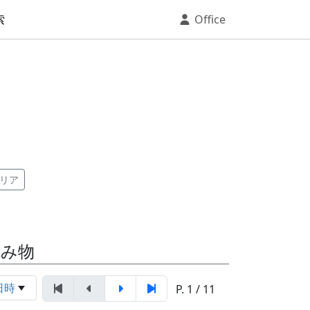
索
Office
リア
読み物
日時
P. 1 / 11