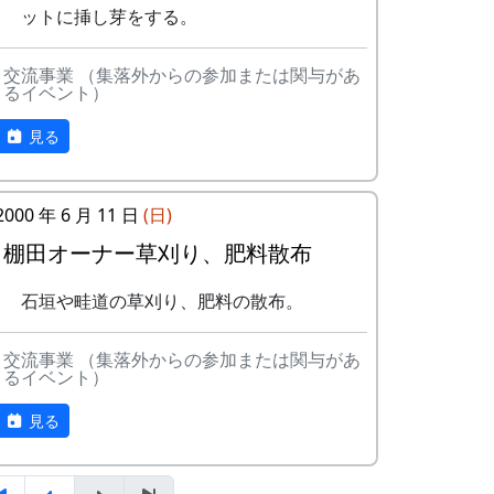
⽯積みの保全に取り組む「⽯積み学校」の
TEL 0795-32-0685 FAX 0795-30-
ットに挿し芽をする。
⾦⼦⽒にお越しいただき⽯積みのワークシ
2730
ョップを通じて、その価値や技術を学びま
mail : fureaikan@town.taka.lg.jp
交流事業 （集落外からの参加または関与があ
す。
休館日 : 月・火（但しどちらかが
るイベント）
祝休日の場合は翌水曜日休館）
タイムテーブル
見る
10:00 集合、金子氏によるお話、
説明
10:00 ～ 13:30 休憩（簡単な炊き
2000 年 6 月 11 日
(日)
出しを予定）
棚田オーナー草刈り、肥料散布
13:30 ～ 石積み実技講習
16:00 終了
講師の「石積み学校」金子さんから、石積
石垣や畦道の草刈り、肥料の散布。
主催
み技術の勘所を説明してもらいます。ずば
り、要点は3つ。
交流事業 （集落外からの参加または関与があ
るイベント）
STUDIO MOMEN 村田裕樹
積み石の荷重を後ろにかける
建築 : OKK / 大西貴之建築計画事務所
見る
積み石の後ろに「ぐり」石をしっかり
後援 : 岩座神棚田保全推進協議会
詰める
参加について
下の2つの石と接するように積み石を