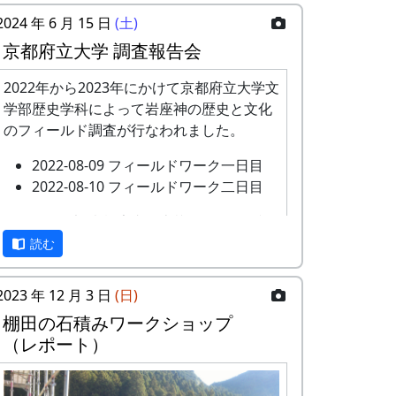
2024 年 6 月 15 日
(土)
京都府立大学 調査報告会
2022年から2023年にかけて京都府立大学文
学部歴史学科によって岩座神の歴史と文化
のフィールド調査が行なわれました。
2022-08-09 フィールドワーク一日目
2022-08-10 フィールドワーク二日目
このたび、調査報告書が上梓されたのを記
念して、現地である岩座神において調査報
読む
告会が開催されます。
2023 年 12 月 3 日
(日)
あわせて、2023年に岩座神の棚田について
棚田の石積みワークショップ
農業の面から調査をおこなった武庫川女子
（レポート）
大学来栖氏の研究発表も行なわれます。
京都府立大学歴史学科文化遺産調