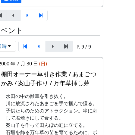
東昇
京都府立大学文学部歴史学科4回
12月3日（日）、県内外から総勢20数名の
生 渡部凌空・小島慧音
参加者を得て、棚田の石積みワークショッ
多可町の寺社建築 ～五霊神社を中心に
プが開催されました。最初に簡単な自己紹
イベント
～
介。遠くは長崎県や和歌山県からも参加が
京都府立大学文学部歴史学科教授
あったり、老若男女、職業も関心もバラバ
岸泰子
日時
ラ、非常にバラエティーに富んだメンバー
P. 9 / 9
旧神光寺跡と多可町の古代山寺
でした。
京都府立大学文学部歴史学科教授
2000 年 7 月 30 日
(日)
菱田哲朗
棚田オーナー草引き作業 / あまごつ
京都府立大学大学院歴史学専攻 山
内愛弓
かみ / 案山子作り / 万年草挿し芽
座談会
開催日
水田の中の雑草を引き抜く。
参加申込みについて
川に放流されたあまごを手で掴んで獲る。
参加費 : 無料
2023年12月3日（日） 10:00 ～16:00
子供たちのためのアトラクション。串に刺
申込み期日 : 2024年6月8日（日）
して塩焼きにして食する。
内容
申込み・問い合せ先 : 那珂ふれあい館
案山子を作って田んぼの畦に立てる。
多可町中区東山 539-3
石垣を飾る万年草の苗を育てるために、ポ