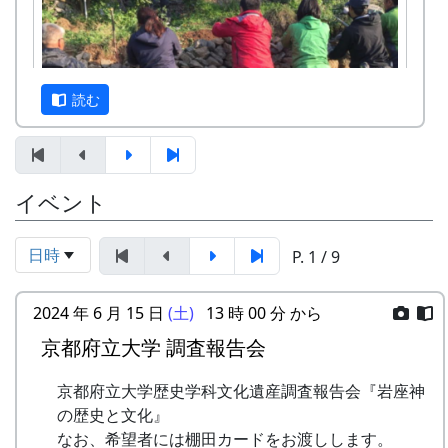
岩座神地区文書からみた江戸時代の神光寺と
家族
京都府立大学文学部歴史学科教授 東昇
京都府立大学文学部歴史学科4回生 渡部
読む
凌空・小島慧音
多可町の寺社建築 ～五霊神社を中心に～
京都府立大学文学部歴史学科教授 岸泰子
旧神光寺跡と多可町の古代山寺
イベント
12月3日（日）、県内外から総勢20数名の参加者
京都府立大学文学部歴史学科教授 菱田哲
を得て、棚田の石積みワークショップが開催され
朗
ました。最初に簡単な自己紹介。遠くは長崎県や
京都府立大学大学院歴史学専攻 山内愛弓
日時
P. 1 / 9
和歌山県からも参加があったり、老若男女、職業
座談会
も関心もバラバラ、非常にバラエティーに富んだ
2024 年 6 月 15 日
(土)
13 時 00 分 から
参加申込みについて
メンバーでした。
京都府立大学 調査報告会
参加費 : 無料
申込み期日 : 2024年6月8日（日）
京都府立大学歴史学科文化遺産調査報告会『岩座神
申込み・問い合せ先 : 那珂ふれあい館
の歴史と文化』
多可町中区東山 539-3
なお、希望者には棚田カードをお渡しします。
TEL 0795-32-0685 FAX 0795-30-2730