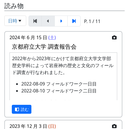
読み物
日時
P. 1 / 11
2024 年 6 月 15 日
(土)
京都府立大学 調査報告会
2022年から2023年にかけて京都府立大学文学部
歴史学科によって岩座神の歴史と文化のフィール
ド調査が行なわれました。
2022-08-09 フィールドワーク一日目
2022-08-10 フィールドワーク二日目
このたび、調査報告書が上梓されたのを記念し
て、現地である岩座神において調査報告会が開催
読む
されます。
2023 年 12 月 3 日
(日)
あわせて、2023年に岩座神の棚田について農業の