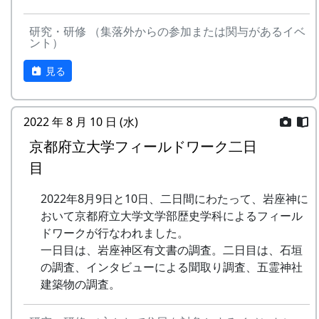
mail : fureaikan@town.taka.lg.jp
開催日
休館日 : 月・火（但しどちらかが祝休日
研究・研修 （集落外からの参加または関与があるイベ
ント）
の場合は翌水曜日休館）
2023年12月3日（日） 10:00 ～16:00
見る
内容
⽯積みの保全に取り組む「⽯積み学校」の⾦⼦⽒
2022 年 8 月 10 日 (水)
にお越しいただき⽯積みのワークショップを通じ
京都府立大学フィールドワーク二日
て、その価値や技術を学びます。
目
タイムテーブル
2022年8月9日と10日、二日間にわたって、岩座神に
10:00 集合、金子氏によるお話、説明
おいて京都府立大学文学部歴史学科によるフィール
10:00 ～ 13:30 休憩（簡単な炊き出しを
ドワークが行なわれました。
予定）
一日目は、岩座神区有文書の調査。二日目は、石垣
13:30 ～ 石積み実技講習
の調査、インタビューによる聞取り調査、五霊神社
16:00 終了
建築物の調査。
主催