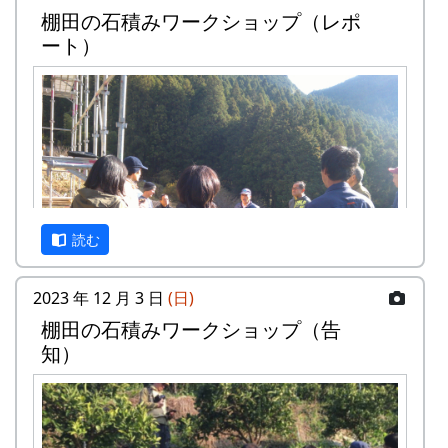
棚田の石積みワークショップ（レポ
面から調査をおこなった武庫川女子大学来栖氏の
ート）
研究発表も行なわれます。
京都府立大学歴史学科文化遺産調査報
告会
『岩座神の歴史と文化』
日時・場所
日時 : 2024年6月15日（土） 13:00 - 16:30
場所 : 岩座神公会堂
読む
プログラム
岩座神における棚田景観の現状と課題
2023 年 12 月 3 日
(日)
武庫川女子大学大学院建築学研究科専攻
棚⽥の⽯積みワークショップ（告
来栖萌々子
知）
岩座神の文化と生業 ～オトウ・棚田を中心に
～
京都府立大学文学部歴史学科4回生 橋本
唯