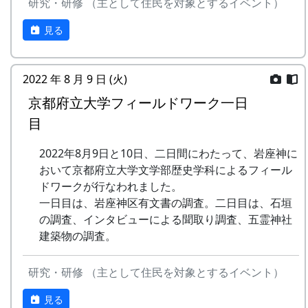
研究・研修 （主として住民を対象とするイベント）
STUDIO MOMEN 村田裕樹
講師の「石積み学校」金子さんから、石積み技術
建築 : OKK / 大西貴之建築計画事務所
見る
の勘所を説明してもらいます。ずばり、要点は3
後援 : 岩座神棚田保全推進協議会
つ。
参加について
2022 年 8 月 9 日 (火)
積み石の荷重を後ろにかける
参加費 : 無料
積み石の後ろに「ぐり」石をしっかり詰める
京都府立大学フィールドワーク一日
人数 : 20人程度を予定
下の2つの石と接するように積み石を置く
目
参加を希望する方は、主催者の村田氏までご
細かいことは色々あるけれど、それは実際にやり
連絡下さい
2022年8月9日と10日、二日間にわたって、岩座神に
ながら説明しましょう、ということで、さっそく
メール・アドレス :
おいて京都府立大学文学部歴史学科によるフィール
作業開始。
y.mura@momen.studio
ドワークが行なわれました。
一日目は、岩座神区有文書の調査。二日目は、石垣
詳細
の調査、インタビューによる聞取り調査、五霊神社
建築物の調査。
石積み学校 in 岩座神 (PDF)
研究・研修 （主として住民を対象とするイベント）
見る