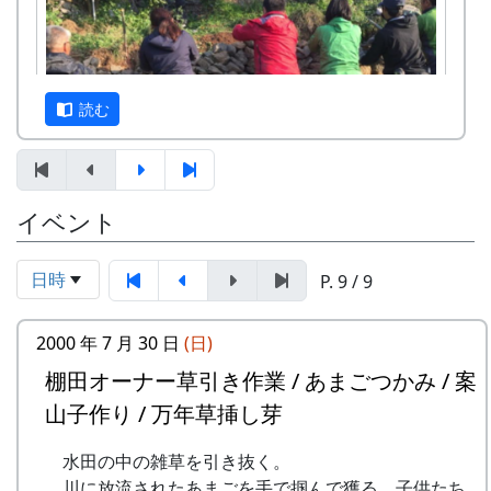
岩座神地区文書からみた江戸時代の神光寺と
家族
京都府立大学文学部歴史学科教授 東昇
京都府立大学文学部歴史学科4回生 渡部
読む
凌空・小島慧音
多可町の寺社建築 ～五霊神社を中心に～
京都府立大学文学部歴史学科教授 岸泰子
旧神光寺跡と多可町の古代山寺
イベント
12月3日（日）、県内外から総勢20数名の参加者
京都府立大学文学部歴史学科教授 菱田哲
を得て、棚田の石積みワークショップが開催され
朗
ました。最初に簡単な自己紹介。遠くは長崎県や
京都府立大学大学院歴史学専攻 山内愛弓
日時
P. 9 / 9
和歌山県からも参加があったり、老若男女、職業
座談会
も関心もバラバラ、非常にバラエティーに富んだ
2000 年 7 月 30 日
(日)
参加申込みについて
メンバーでした。
棚田オーナー草引き作業 / あまごつかみ / 案
参加費 : 無料
申込み期日 : 2024年6月8日（日）
山子作り / 万年草挿し芽
申込み・問い合せ先 : 那珂ふれあい館
多可町中区東山 539-3
水田の中の雑草を引き抜く。
TEL 0795-32-0685 FAX 0795-30-2730
川に放流されたあまごを手で掴んで獲る。子供たち