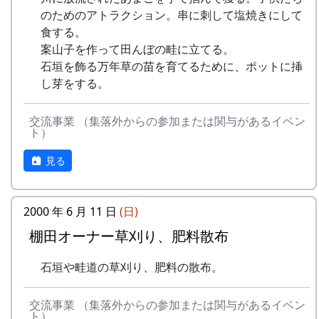
mail : fureaikan@town.taka.lg.jp
のためのアトラクション。串に刺して塩焼きにして
開催日
休館日 : 月・火（但しどちらかが祝休日
食する。
の場合は翌水曜日休館）
案山子を作って田んぼの畦に立てる。
2023年12月3日（日） 10:00 ～16:00
石垣を飾る万年草の苗を育てるために、ポットに挿
し芽をする。
内容
⽯積みの保全に取り組む「⽯積み学校」の⾦⼦⽒
交流事業 （集落外からの参加または関与があるイベン
ト）
にお越しいただき⽯積みのワークショップを通じ
て、その価値や技術を学びます。
見る
タイムテーブル
10:00 集合、金子氏によるお話、説明
2000 年 6 月 11 日
(日)
10:00 ～ 13:30 休憩（簡単な炊き出しを
予定）
棚田オーナー草刈り、肥料散布
13:30 ～ 石積み実技講習
石垣や畦道の草刈り、肥料の散布。
16:00 終了
主催
交流事業 （集落外からの参加または関与があるイベン
ト）