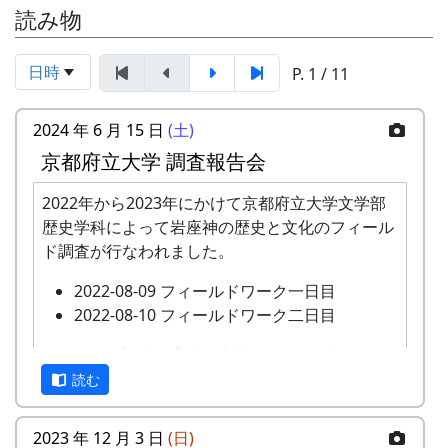
読み物
日時
P. 1 / 11
2024 年 6 月 15 日
(土)
京都府立大学 調査報告会
2022年から2023年にかけて京都府立大学文学部
歴史学科によって岩座神の歴史と文化のフィール
ド調査が行なわれました。
2022-08-09 フィールドワーク一日目
2022-08-10 フィールドワーク二日目
このたび、調査報告書が上梓されたのを記念し
て、現地である岩座神において調査報告会が開催
読む
されます。
2023 年 12 月 3 日
(日)
あわせて、2023年に岩座神の棚田について農業の