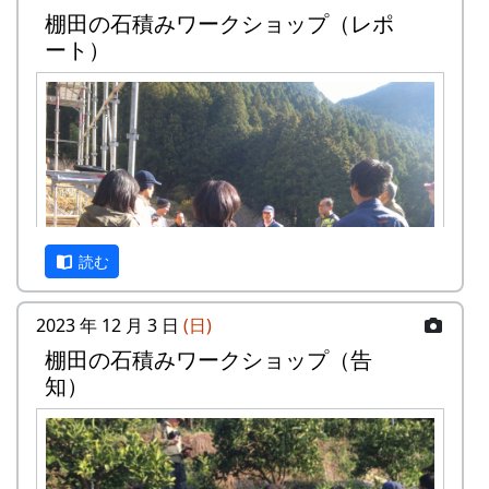
棚田の石積みワークショップ（レポ
面から調査をおこなった武庫川女子大学来栖氏の
ート）
研究発表も行なわれます。
京都府立大学歴史学科文化遺産調査報
告会
『岩座神の歴史と文化』
日時・場所
日時 : 2024年6月15日（土） 13:00 - 16:30
場所 : 岩座神公会堂
読む
プログラム
岩座神における棚田景観の現状と課題
2023 年 12 月 3 日
(日)
武庫川女子大学大学院建築学研究科専攻
棚⽥の⽯積みワークショップ（告
来栖萌々子
知）
岩座神の文化と生業 ～オトウ・棚田を中心に
～
京都府立大学文学部歴史学科4回生 橋本
唯