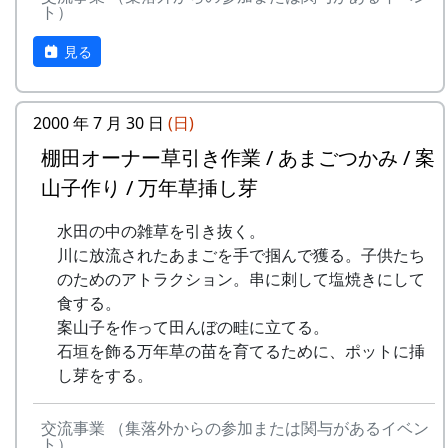
参加されました。
公会堂の裏手で実際に石垣を見ながら、調査方法
ト）
の再確認。
一日目は、岩座神区有文書の調査。
見る
2000 年 7 月 30 日
(日)
棚田オーナー草引き作業 / あまごつかみ / 案
山子作り / 万年草挿し芽
水田の中の雑草を引き抜く。
川に放流されたあまごを手で掴んで獲る。子供たち
のためのアトラクション。串に刺して塩焼きにして
食する。
案山子を作って田んぼの畦に立てる。
石垣を飾る万年草の苗を育てるために、ポットに挿
公会堂の押し入れ下に鍵がかかる書庫があって、
し芽をする。
そこに、代々の区長が受け継いできた公文書が眠
っています。その中で一番古いのは黒い長持ちの
交流事業 （集落外からの参加または関与があるイベン
中に入っています。
ト）