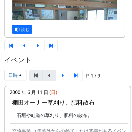
読む
まずは、石垣調査の手順の説明。
イベント
日時
P. 1 / 9
京都府立大学文学部歴史学科のみなさん。総勢18
2000 年 6 月 11 日
(日)
名だったかな。全員、フィールドワーク参加に先
立って、PCR検査をして陰性であることを確認さ
棚田オーナー草刈り、肥料散布
れたそうです。
石垣や畦道の草刈り、肥料の散布。
他に、那珂ふれあい館 の安平館長と多可町地域お
こし協力隊（多可町ファンクラブ ）の黒川さんが
交流事業 （集落外からの参加または関与があるイベン