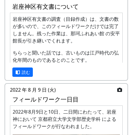
岩座神区有文書について
岩座神区有文書の調査（目録作成）は、文書の数
が多いので、このフィールドワークだけでは完了
しません。残った作業は、那珂ふれあい館 の安平
公会堂の玄関です。いったい何足あるの？ この日
館長が引き継いでくれます。
は、多可町地域おこし協力隊の橘さんも来てくれ
ました。
ちらっと聞いた話では、古いものは江戸時代の弘
化年間のものであるとのことです。
二日目は、午前中は石垣の調査、午後はインタビ
ューによる聞取り調査と五霊神社建築物調査で
また、災害（地震）の復旧に関する文書があった
読む
す。
り、イノシシ・シカ・サルによる獣害を記録した
文書があったりするそうです。
2022 年 8 月 9 日 (火)
フィールドワーク一日目
全貌が明らかになるのを楽しみにしています。
2022年8月9日と10日、二日間にわたって、岩座
神において 京都府立大学文学部歴史学科 による
フィールドワークが行なわれました。