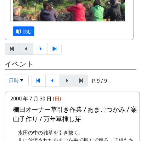
岩座神地区文書からみた江戸時代の神光寺と
家族
京都府立大学文学部歴史学科教授 東昇
京都府立大学文学部歴史学科4回生 渡部
読む
凌空・小島慧音
多可町の寺社建築 ～五霊神社を中心に～
京都府立大学文学部歴史学科教授 岸泰子
旧神光寺跡と多可町の古代山寺
イベント
12月3日（日）、県内外から総勢20数名の参加者
京都府立大学文学部歴史学科教授 菱田哲
を得て、棚田の石積みワークショップが開催され
朗
ました。最初に簡単な自己紹介。遠くは長崎県や
京都府立大学大学院歴史学専攻 山内愛弓
日時
P. 9 / 9
和歌山県からも参加があったり、老若男女、職業
座談会
も関心もバラバラ、非常にバラエティーに富んだ
2000 年 7 月 30 日
(日)
参加申込みについて
メンバーでした。
棚田オーナー草引き作業 / あまごつかみ / 案
参加費 : 無料
申込み期日 : 2024年6月8日（日）
山子作り / 万年草挿し芽
申込み・問い合せ先 : 那珂ふれあい館
多可町中区東山 539-3
水田の中の雑草を引き抜く。
TEL 0795-32-0685 FAX 0795-30-2730
川に放流されたあまごを手で掴んで獲る。子供たち