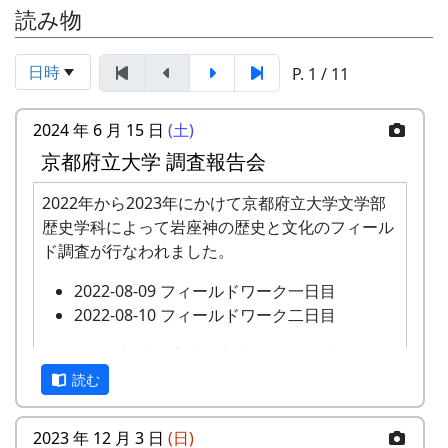
読み物
日時
P. 1 / 11
2024 年 6 月 15 日
(土)
京都府立大学 調査報告会
2022年から2023年にかけて京都府立大学文学部
歴史学科によって岩座神の歴史と文化のフィール
ド調査が行なわれました。
2022-08-09 フィールドワーク一日目
2022-08-10 フィールドワーク二日目
このたび、調査報告書が上梓されたのを記念し
て、現地である岩座神において調査報告会が開催
読む
されます。
2023 年 12 月 3 日
(日)
あわせて、2023年に岩座神の棚田について農業の