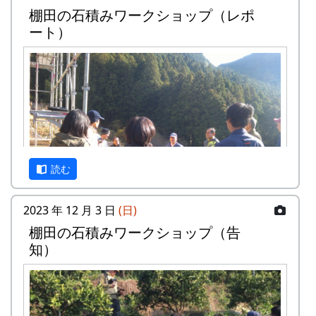
棚田の石積みワークショップ（レポ
面から調査をおこなった武庫川女子大学来栖氏の
ート）
研究発表も行なわれます。
京都府立大学歴史学科文化遺産調査報
告会
『岩座神の歴史と文化』
日時・場所
日時 : 2024年6月15日（土） 13:00 - 16:30
場所 : 岩座神公会堂
読む
プログラム
岩座神における棚田景観の現状と課題
2023 年 12 月 3 日
(日)
武庫川女子大学大学院建築学研究科専攻
棚⽥の⽯積みワークショップ（告
来栖萌々子
知）
岩座神の文化と生業 ～オトウ・棚田を中心に
～
京都府立大学文学部歴史学科4回生 橋本
唯