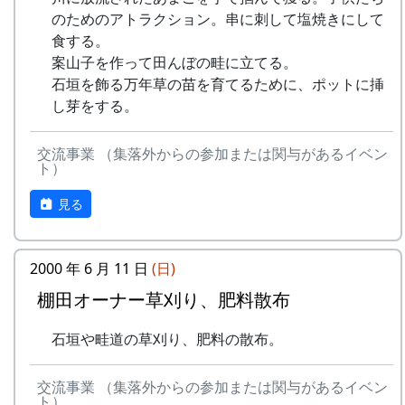
mail : fureaikan@town.taka.lg.jp
のためのアトラクション。串に刺して塩焼きにして
開催日
休館日 : 月・火（但しどちらかが祝休日
食する。
の場合は翌水曜日休館）
案山子を作って田んぼの畦に立てる。
2023年12月3日（日） 10:00 ～16:00
石垣を飾る万年草の苗を育てるために、ポットに挿
し芽をする。
内容
⽯積みの保全に取り組む「⽯積み学校」の⾦⼦⽒
交流事業 （集落外からの参加または関与があるイベン
ト）
にお越しいただき⽯積みのワークショップを通じ
て、その価値や技術を学びます。
見る
タイムテーブル
10:00 集合、金子氏によるお話、説明
2000 年 6 月 11 日
(日)
10:00 ～ 13:30 休憩（簡単な炊き出しを
予定）
棚田オーナー草刈り、肥料散布
13:30 ～ 石積み実技講習
石垣や畦道の草刈り、肥料の散布。
16:00 終了
主催
交流事業 （集落外からの参加または関与があるイベン
ト）