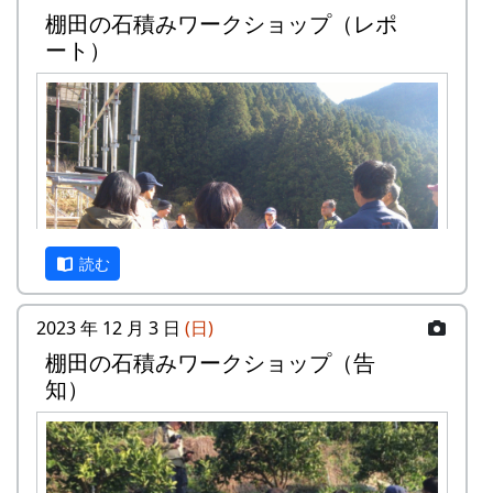
棚田の石積みワークショップ（レポ
面から調査をおこなった武庫川女子大学来栖氏の
ート）
研究発表も行なわれます。
京都府立大学歴史学科文化遺産調査報
告会
『岩座神の歴史と文化』
日時・場所
日時 : 2024年6月15日（土） 13:00 - 16:30
場所 : 岩座神公会堂
読む
プログラム
岩座神における棚田景観の現状と課題
2023 年 12 月 3 日
(日)
武庫川女子大学大学院建築学研究科専攻
棚⽥の⽯積みワークショップ（告
来栖萌々子
知）
岩座神の文化と生業 ～オトウ・棚田を中心に
～
京都府立大学文学部歴史学科4回生 橋本
唯