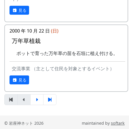
STUDIO MOMEN 村田裕樹
講師の「石積み学校」金子さんから、石積み技術
建築 : OKK / 大西貴之建築計画事務所
見る
の勘所を説明してもらいます。ずばり、要点は3
後援 : 岩座神棚田保全推進協議会
つ。
参加について
2000 年 10 月 22 日
(日)
積み石の荷重を後ろにかける
万年草植栽
参加費 : 無料
積み石の後ろに「ぐり」石をしっかり詰める
人数 : 20人程度を予定
下の2つの石と接するように積み石を置く
ポットで育った万年草の苗を石垣に植え付ける。
参加を希望する方は、主催者の村田氏までご
細かいことは色々あるけれど、それは実際にやり
連絡下さい
ながら説明しましょう、ということで、さっそく
交流事業 （主として住民を対象とするイベント）
メール・アドレス :
作業開始。
y.mura@momen.studio
見る
詳細
石積み学校 in 岩座神 (PDF)
© 岩座神ネット 2026
maintained by
softark