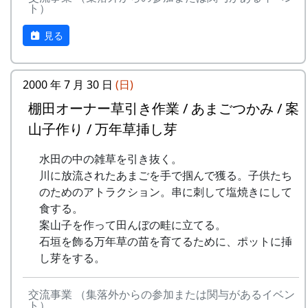
ト）
mail : fureaikan@town.taka.lg.jp
開催日
休館日 : 月・火（但しどちらかが祝休日
見る
の場合は翌水曜日休館）
2023年12月3日（日） 10:00 ～16:00
内容
2000 年 7 月 30 日
(日)
棚田オーナー草引き作業 / あまごつかみ / 案
⽯積みの保全に取り組む「⽯積み学校」の⾦⼦⽒
山子作り / 万年草挿し芽
にお越しいただき⽯積みのワークショップを通じ
て、その価値や技術を学びます。
水田の中の雑草を引き抜く。
川に放流されたあまごを手で掴んで獲る。子供たち
タイムテーブル
のためのアトラクション。串に刺して塩焼きにして
10:00 集合、金子氏によるお話、説明
食する。
10:00 ～ 13:30 休憩（簡単な炊き出しを
案山子を作って田んぼの畦に立てる。
予定）
石垣を飾る万年草の苗を育てるために、ポットに挿
13:30 ～ 石積み実技講習
し芽をする。
16:00 終了
主催
交流事業 （集落外からの参加または関与があるイベン
ト）