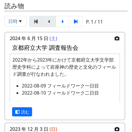
読み物
日時
P. 1 / 11
2024 年 6 月 15 日
(土)
京都府立大学 調査報告会
2022年から2023年にかけて京都府立大学文学部
歴史学科によって岩座神の歴史と文化のフィール
ド調査が行なわれました。
2022-08-09 フィールドワーク一日目
2022-08-10 フィールドワーク二日目
このたび、調査報告書が上梓されたのを記念し
て、現地である岩座神において調査報告会が開催
読む
されます。
2023 年 12 月 3 日
(日)
あわせて、2023年に岩座神の棚田について農業の