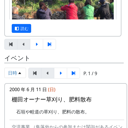
岩座神地区文書からみた江戸時代の神光寺と
家族
京都府立大学文学部歴史学科教授 東昇
京都府立大学文学部歴史学科4回生 渡部
読む
凌空・小島慧音
多可町の寺社建築 ～五霊神社を中心に～
京都府立大学文学部歴史学科教授 岸泰子
旧神光寺跡と多可町の古代山寺
イベント
12月3日（日）、県内外から総勢20数名の参加者
京都府立大学文学部歴史学科教授 菱田哲
を得て、棚田の石積みワークショップが開催され
朗
ました。最初に簡単な自己紹介。遠くは長崎県や
京都府立大学大学院歴史学専攻 山内愛弓
日時
P. 1 / 9
和歌山県からも参加があったり、老若男女、職業
座談会
も関心もバラバラ、非常にバラエティーに富んだ
2000 年 6 月 11 日
(日)
参加申込みについて
メンバーでした。
棚田オーナー草刈り、肥料散布
参加費 : 無料
申込み期日 : 2024年6月8日（日）
石垣や畦道の草刈り、肥料の散布。
申込み・問い合せ先 : 那珂ふれあい館
多可町中区東山 539-3
TEL 0795-32-0685 FAX 0795-30-2730
交流事業 （集落外からの参加または関与があるイベン