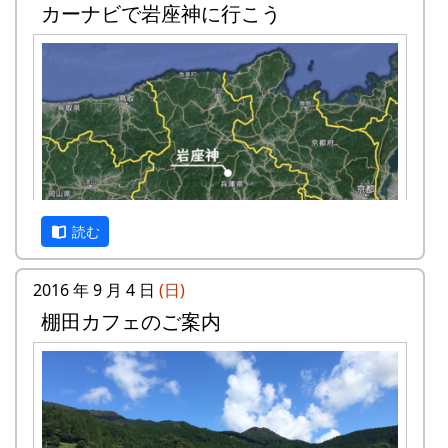
カーナビで岩座神に行こう
読む
2016 年 9 月 4 日
(日)
棚田カフェのご案内
残念ながら、公共交通機関で岩座神に来るのは、
とっても大変です。最寄りの鉄道の駅 ( JR 西脇市
駅 ) から車で 1時間弱、最寄りのバス停から徒歩
で1時間強かかります。