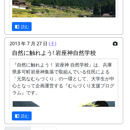
カーナビを使って車でおいで下さい。カーナビ
は、高価な車載型でなく、 スマートフォンの無料
アプリで十分です。以下の住所またはキーワード
で目的地を設定したら、間違いなく、岩座神まで
読む
案内してくれます。
住所 : 兵庫県 多可郡多可町 加美区岩座神
2013 年 7 月 27 日
(土)
キーワード : 岩座神、岩座神公会堂、クライ
自然に触れよう! 岩座神自然学校
ンガルテン岩座神、等々
秋風の中で「日本の棚田百選」の集落内を散策
し、黄金に色づいた石積棚田の風景を楽しんでく
『自然に触れよう！ 岩座神 自然学校』は、兵庫
注意点
ださい。
県多可町岩座神集落で取組んでいる住民による
冬季、降雪時には、冬用タイヤまたはチェーンが
「元気なむらづくり」の一環として、大学生が中
必要になることがあります。かならず ライブカメ
集落内の散策起点にテラスをもうけて、「カフ
心となって企画運営する『むらづくり支援プログ
ラ で、岩座神の様子をご確認ください。
ェ」を営業します。
ラム』です。
カーナビが北ルート（峠越えの道）を提案する場
日時 : 2016 (平成28) 年 9 月 4 日 (日) 11:00 ～
合があります。特に冬は、後述するように、安全
14:00
な南ルートを選んで下さい。
メニュー : 岩座神特産の「石垣茶」、梅ジュ
読む
ース、リンゴジュースなどの飲料と、棚田米
南ルートと北ルート
コシヒカリのおにぎりを準備しています。