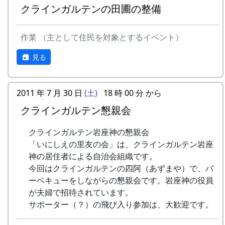
〃
12:00
昼食（各自持参）
クラインガルテンの田圃の整備
〃
14:00
岩座神自然さんさくゲーム
岩座神には、国道427号線から、二つの経路でア
作業 （主として住民を対象とするイベント）
クセスすることが出来ます。
〃
15:30
蕎麦打ち体験
見る
南ルートは、
JA加美
の交差点で左折。少し行
〃
18:00
夕食（バーベキュー + 蕎
って、
松井小学校
を右手に見ながら、右折し
麦）
てひたすら北上する道です。
2011 年 7 月 30 日
(土)
18 時 00 分 から
7/28（日)
9:00
朝食
北ルートは、三谷で右折。
旧農林業公園
クラインガルテン懇親会
（CANYON MOUNTAIN CAMP）
の中を通
〃
10:00
楽器作り（棚田コンサート
り、
千ヶ峰登山道三谷口
にいたり、さらに登
クラインガルテン岩座神の懇親会
用）
坂して
峠を越える
道です。
「いにしえの里友の会」は、クラインガルテン岩座
〃
11:00
あまごつかみ
神の居住者による自治会組織です。
以下の点に注意して下さい。
今回はクラインガルテンの四阿（あずまや）で、バ
〃
11:30
昼食
冬場は、北ルートは避けた方が無難です。日
ーベキューをしながらの懇親会です。岩座神の役員
中、国道に雪がない場合でも、峠の頂上付近
が夫婦で招待されています。
〃
12:00
かかしまつり
は凍結していて危険な場合があります。迂回
サポーター（？）の飛び入り参加は、大歓迎です。
して南ルートをとることをお奨めします。
〃
13:00
棚田コンサート