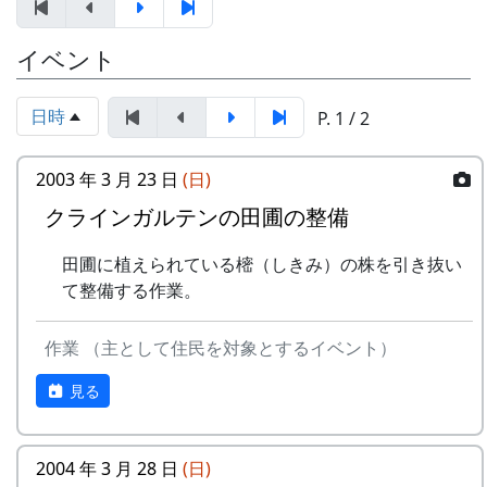
お買い物 : 地域特産品コーナー
イベント
なお、滞在型市民農園「クラインガルテン岩座
住民と大学生が企画した楽い田舎体験、豊かな自
神」の現地案内コーナーを設け、体験宿泊の受付
然棚の風景を体験してみませんか。
日時
P. 1 / 2
も行います。
参加申込書：PDF
主催 : 岩座神地域協議会
2003 年 3 月 23 日
(日)
問い合せ・申込み：多可町地域振興課（担
問い合せ : 会長 XXXX 999-9999-9999
当：XX）
クラインガルテンの田圃の整備
TEL XXXX-XX-XXXX
FAX XXXX-XX-XXXX
田圃に植えられている樒（しきみ）の株を引き抜い
Email:mailaddress
て整備する作業。
INAKA 応縁隊 ～ 田舎 yell Project ～
作業 （主として住民を対象とするイベント）
プログラム
見る
日
時
内容
7/27（土)
11:00
オリエンテーション
2004 年 3 月 28 日
(日)