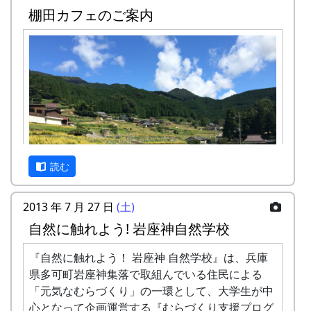
棚田カフェのご案内
残念ながら、公共交通機関で岩座神に来るのは、
とっても大変です。最寄りの鉄道の駅 ( JR 西脇市
駅 ) から車で 1時間弱、最寄りのバス停から徒歩
で1時間強かかります。
カーナビを使って車でおいで下さい。カーナビ
は、高価な車載型でなく、 スマートフォンの無料
アプリで十分です。以下の住所またはキーワード
で目的地を設定したら、間違いなく、岩座神まで
読む
案内してくれます。
住所 : 兵庫県 多可郡多可町 加美区岩座神
2013 年 7 月 27 日
(土)
キーワード : 岩座神、岩座神公会堂、クライ
自然に触れよう! 岩座神自然学校
ンガルテン岩座神、等々
秋風の中で「日本の棚田百選」の集落内を散策
し、黄金に色づいた石積棚田の風景を楽しんでく
『自然に触れよう！ 岩座神 自然学校』は、兵庫
注意点
ださい。
県多可町岩座神集落で取組んでいる住民による
冬季、降雪時には、冬用タイヤまたはチェーンが
「元気なむらづくり」の一環として、大学生が中
必要になることがあります。かならず ライブカメ
集落内の散策起点にテラスをもうけて、「カフ
心となって企画運営する『むらづくり支援プログ