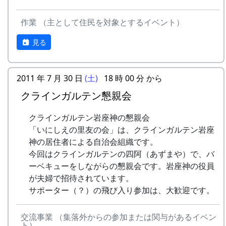
プログラム
作業 （主として住民を対象とするイベント）
日
時
内容
見る
7/27（土)
11:00
オリエンテーション
2011 年 7 月 30 日
(土)
18 時 00 分 から
〃
12:00
昼食（各自持参）
クラインガルテン懇親会
〃
14:00
岩座神自然さんさくゲーム
岩座神には、国道427号線から、二つの経路でア
クラインガルテン岩座神の懇親会
クセスすることが出来ます。
〃
15:30
蕎麦打ち体験
「いにしえの里友の会」は、クラインガルテン岩座
南ルートは、
JA加美
の交差点で左折。少し行
神の居住者による自治会組織です。
〃
18:00
夕食（バーベキュー + 蕎
って、
松井小学校
を右手に見ながら、右折し
今回はクラインガルテンの四阿（あずまや）で、バ
麦）
てひたすら北上する道です。
ーベキューをしながらの懇親会です。岩座神の役員
7/28（日)
9:00
朝食
北ルートは、三谷で右折。
旧農林業公園
が夫婦で招待されています。
（CANYON MOUNTAIN CAMP）
の中を通
サポーター（？）の飛び入り参加は、大歓迎です。
〃
10:00
楽器作り（棚田コンサート
り、
千ヶ峰登山道三谷口
にいたり、さらに登
用）
坂して
峠を越える
道です。
交流事業 （集落外からの参加または関与があるイベン
ト）