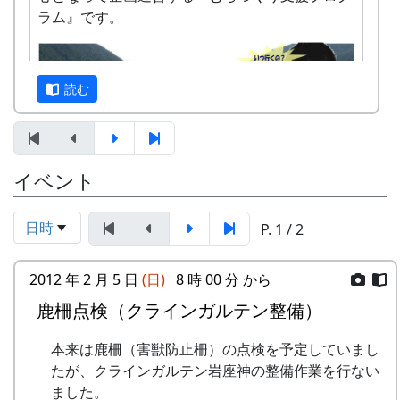
ラ で、岩座神の様子をご確認ください。
ェ」を営業します。
ラム』です。
カーナビが北ルート（峠越えの道）を提案する場
日時 : 2016 (平成28) 年 9 月 4 日 (日) 11:00 ～
合があります。特に冬は、後述するように、安全
14:00
な南ルートを選んで下さい。
メニュー : 岩座神特産の「石垣茶」、梅ジュ
読む
ース、リンゴジュースなどの飲料と、棚田米
南ルートと北ルート
コシヒカリのおにぎりを準備しています。
お買い物 : 地域特産品コーナー
イベント
なお、滞在型市民農園「クラインガルテン岩座
住民と大学生が企画した楽い田舎体験、豊かな自
神」の現地案内コーナーを設け、体験宿泊の受付
然棚の風景を体験してみませんか。
日時
P. 1 / 2
も行います。
参加申込書：PDF
主催 : 岩座神地域協議会
2012 年 2 月 5 日
(日)
8 時 00 分 から
問い合せ・申込み：多可町地域振興課（担
問い合せ : 会長 XXXX 999-9999-9999
当：XX）
鹿柵点検（クラインガルテン整備）
TEL XXXX-XX-XXXX
FAX XXXX-XX-XXXX
本来は鹿柵（害獣防止柵）の点検を予定していまし
Email:mailaddress
たが、クラインガルテン岩座神の整備作業を行ない
INAKA 応縁隊 ～ 田舎 yell Project ～
ました。