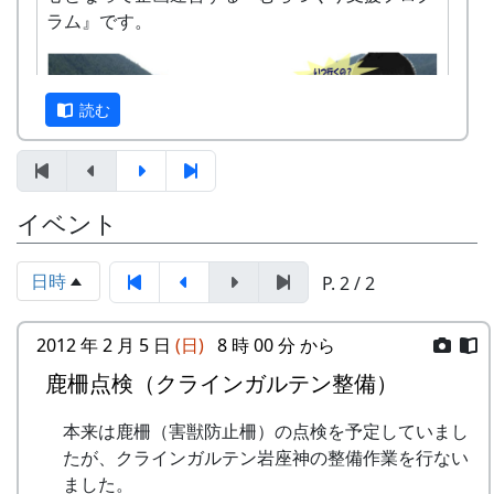
ラ で、岩座神の様子をご確認ください。
ェ」を営業します。
ラム』です。
カーナビが北ルート（峠越えの道）を提案する場
日時 : 2016 (平成28) 年 9 月 4 日 (日) 11:00 ～
合があります。特に冬は、後述するように、安全
14:00
な南ルートを選んで下さい。
メニュー : 岩座神特産の「石垣茶」、梅ジュ
読む
ース、リンゴジュースなどの飲料と、棚田米
南ルートと北ルート
コシヒカリのおにぎりを準備しています。
お買い物 : 地域特産品コーナー
イベント
なお、滞在型市民農園「クラインガルテン岩座
住民と大学生が企画した楽い田舎体験、豊かな自
神」の現地案内コーナーを設け、体験宿泊の受付
然棚の風景を体験してみませんか。
日時
P. 2 / 2
も行います。
参加申込書：PDF
主催 : 岩座神地域協議会
2012 年 2 月 5 日
(日)
8 時 00 分 から
問い合せ・申込み：多可町地域振興課（担
問い合せ : 会長 XXXX 999-9999-9999
当：XX）
鹿柵点検（クラインガルテン整備）
TEL XXXX-XX-XXXX
FAX XXXX-XX-XXXX
本来は鹿柵（害獣防止柵）の点検を予定していまし
Email:mailaddress
たが、クラインガルテン岩座神の整備作業を行ない
INAKA 応縁隊 ～ 田舎 yell Project ～
ました。