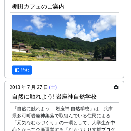
棚田カフェのご案内
残念ながら、公共交通機関で岩座神に来るのは、
とっても大変です。最寄りの鉄道の駅 ( JR 西脇市
駅 ) から車で 1時間弱、最寄りのバス停から徒歩
で1時間強かかります。
カーナビを使って車でおいで下さい。カーナビ
は、高価な車載型でなく、 スマートフォンの無料
アプリで十分です。以下の住所またはキーワード
で目的地を設定したら、間違いなく、岩座神まで
読む
案内してくれます。
住所 : 兵庫県 多可郡多可町 加美区岩座神
2013 年 7 月 27 日
(土)
キーワード : 岩座神、岩座神公会堂、クライ
自然に触れよう! 岩座神自然学校
ンガルテン岩座神、等々
秋風の中で「日本の棚田百選」の集落内を散策
し、黄金に色づいた石積棚田の風景を楽しんでく
『自然に触れよう！ 岩座神 自然学校』は、兵庫
注意点
ださい。
県多可町岩座神集落で取組んでいる住民による
冬季、降雪時には、冬用タイヤまたはチェーンが
「元気なむらづくり」の一環として、大学生が中
必要になることがあります。かならず ライブカメ
集落内の散策起点にテラスをもうけて、「カフ
心となって企画運営する『むらづくり支援プログ