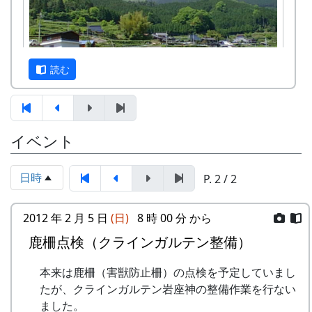
会
棚田オーナー（都会から米を作りに
★ 棚田オーナー選考会
来る人たち）と棚田保存会（岩座神
3月22日（土）～3月31日（月）2003-03-22
の住人）の初顔合わせ。お互いの自
棚田オーナー追加募集
己紹介やら、農業改良普及センター
読む
★ 棚田オーナー追加募集
の人による米作り講習会。そして区
棚田オーナーを追加募集します。詳
画の抽選が行なわれる。
細は、2003-03-22 岩座神棚田オー
5月16日（日）2004-05-16 棚田オーナー田植
ナー追加募集のお知らせ をご覧下さ
え祭
イベント
い。
岩座神は「日本の棚田百選」にも選ばれた棚田の
★ 棚田オーナー田植え祭
3月23日（日）2003-03-23 クラインガルテン
村です。
水田に入って、苗を手で植える。
の田圃の整備
日時
6月13日（日）2004-06-13 棚田オーナー草刈
P. 2 / 2
1997年から岩座神では「棚田オーナー制度」が始
○ クラインガルテンの田圃の整備
り、肥料散布
まりました。
田圃に植えられている樒（しきみ）
★ 棚田オーナー草刈り、肥料散布
2012 年 2 月 5 日
(日)
8 時 00 分 から
の株を引き抜いて整備する作業。
石垣や畦道の草刈り、肥料の散布。
「棚田」とはどんなものか、「棚田オーナー制
鹿柵点検（クラインガルテン整備）
4月20日（日）2003-04-20 棚田オーナー対面
7月4日（日）2004-07-04 川刈り
度」とはどういうものか、ちょっと見ていって下
式
○ 川刈り
さい。
本来は鹿柵（害獣防止柵）の点検を予定していまし
★ 棚田オーナー対面式
川や道端の雑草を刈る。
たが、クラインガルテン岩座神の整備作業を行ない
棚田オーナー（都会から米を作りに
※ 以下は、主として1997年に作成し、1998年、
7月25日（日）2004-07-25 棚田オーナー草引
ました。
来る人たち）と棚田保存会（岩座神
1999年、2002年に若干の加筆を行ったもので