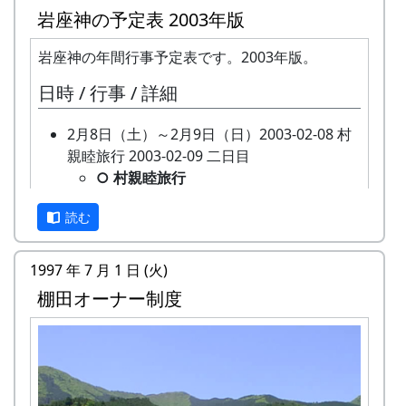
○ 猪・鹿柵点検
岩座神の予定表 2003年版
未定
★ 棚田オーナー募集
岩座神の年間行事予定表です。2003年版。
募集要項などの詳細は、決定し次
日時 / 行事 / 詳細
第、お知らせします。
2004-02-01 2004年度 岩座神棚田オ
2月8日（土）～2月9日（日）2003-02-08 村
ーナー募集
親睦旅行 2003-02-09 二日目
3月7日（日）2004-03-07 宮普請
○ 村親睦旅行
○ 宮普請
道後温泉
山林整備（枝打ち）。
読む
1月28日（火）～2月21日（金）2003-01-28
3月14日（土）2004-03-14 棚田オーナー選考
棚田オーナー募集
会
★ 棚田オーナー募集
★ 棚田オーナー選考会
1997 年 7 月 1 日 (火)
申し込みの窓口は加美町役場 産業課
3月28日（日）2004-03-28 クラインガルテン
棚田オーナー制度
です。募集要項などの詳細は、加美
の田圃の整備
町のホームページでご確認くださ
○ クラインガルテンの田圃の整備
い。( 加美町 > 加美町棚田オーナー
4月18日（日）2004-04-18 棚田オーナー対面
募集中 > 岩座神棚田オーナー )
式
3月15日（金）2003-03-15 棚田オーナー選考
★ 棚田オーナー対面式