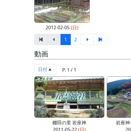
2012-02-05
(日)
1
2
動画
日付
P. 1 / 1
棚田の里 岩座神
岩座神-風
2011-05-22
(日)
20