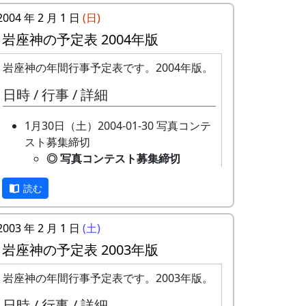
2004 年 2 月 1 日
(日)
岩座神の予定表 2004年版
岩座神の年間行事予定表です。2004年版。
日時 / 行事 / 詳細
1月30日（土）2004-01-30 写真コンテ
スト募集締切
◎ 写真コンテスト募集締切
2004-01-30 2003年「岩座神
読む
棚田の里の風景」写真コンテ
スト募集 の締切です。
2月15日（日）2004-02-15 猪・鹿柵点
2003 年 2 月 1 日
(土)
検
岩座神の予定表 2003年版
○ 猪・鹿柵点検
未定
岩座神の年間行事予定表です。2003年版。
★ 棚田オーナー募集
日時 / 行事 / 詳細