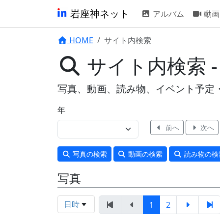
岩座神ネット
アルバム
動画
HOME
サイト内検索
サイト内検索 
写真、動画、読み物、イベント予定
年
前へ
次へ
写真
の検索
動画
の検索
読み物
の検
写真
日時
1
2