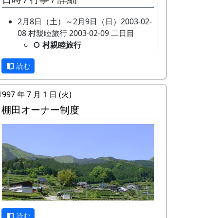
募集要項などの詳細は、決定
し次第、お知らせします。
2月8日（土）～2月9日（日）2003-02-
2004-02-01 2004年度 岩座神
08 村親睦旅行 2003-02-09 二日目
棚田オーナー募集
○ 村親睦旅行
3月7日（日）2004-03-07 宮普請
道後温泉
○ 宮普請
読む
1月28日（火）～2月21日（金）2003-
山林整備（枝打ち）。
01-28 棚田オーナー募集
3月14日（土）2004-03-14 棚田オーナ
★ 棚田オーナー募集
ー選考会
1997 年 7 月 1 日 (火)
申し込みの窓口は加美町役場
★ 棚田オーナー選考会
棚田オーナー制度
産業課です。募集要項などの
3月28日（日）2004-03-28 クラインガ
詳細は、加美町のホームペー
ルテンの田圃の整備
ジでご確認ください。( 加美
○ クラインガルテンの田圃の整備
町 > 加美町棚田オーナー募集
4月18日（日）2004-04-18 棚田オーナ
中 > 岩座神棚田オーナー )
ー対面式
3月15日（金）2003-03-15 棚田オーナ
★ 棚田オーナー対面式
ー選考会
棚田オーナー（都会から米を
★ 棚田オーナー選考会
作りに来る人たち）と棚田保
3月22日（土）～3月31日（月）2003-
存会（岩座神の住人）の初顔
読む