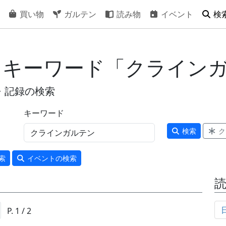
買い物
ガルテン
読み物
イベント
検
- キーワード「クライン
・記録の検索
キーワード
検索
ク
索
イベント
の検索
P. 1 / 2