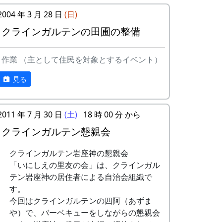
ら、農業改良普及センターの
★ 棚田オーナー草引き作業
に、単に米作りを楽しむだけでなく、美し
2004 年 3 月 28 日
(日)
人による米作り講習会。そし
水田の中の雑草を引き抜く。
い景観を誇る岩座神地区をみんなで守って
て区画の抽選が行なわれる。
クラインガルテンの田圃の整備
★ あまごつかみ
いくことに積極的に協力してもらうために
5月18日（日）2003-05-18 棚田オーナ
川に放流されたあまごを手で
始められた。1区画100平方mで10区画を募
ー田植え祭
掴んで獲る。子供たちのため
集した。会費は5万円。
作業 （主として住民を対象とするイベント）
★ 棚田オーナー田植え祭
のアトラクション。串に刺し
「加美町への想い」「志望動機」「自己ア
水田に入って、苗を手で植え
て塩焼きにして食する。
見る
ピール」などの作文を含む申し込みアンケ
る。
★ 案山子作り
ートを書類選考し、10組が選ばれた。
6月15日（日）2003-06-15 棚田オーナ
案山子を作って田んぼの畦に
ー草刈り、肥料散布
2011 年 7 月 30 日
(土)
18 時 00 分 から
立てる。
特典として
★ 棚田オーナー草刈り、肥料散布
◎ 万年草挿し芽
クラインガルテン懇親会
一から十までプロの指導を受けて
石垣や畦道の草刈り、肥料の
石垣を飾る万年草の苗を育て
低農薬栽培の米作りが体験でき、
散布。
るために、ポットに挿し芽を
クラインガルテン岩座神の懇親会
収穫した米は全部持ち帰ることが
7月6日（日）2003-07-06 川刈り
する。
「いにしえの里友の会」は、クラインガル
できる。
○ 川刈り
8月29日（日）2004-08-29 蕎麦種蒔き
テン岩座神の居住者による自治会組織で
加美町の宿泊施設が安く利用でき
川や道端の雑草を刈る。
○ 蕎麦種蒔き
す。
る。
7月27日（日）2003-07-27 棚田オーナ
蕎麦の種を蒔く。
今回はクラインガルテンの四阿（あずま
加美町の特産品がもらえる(1万円
ー草引き作業 ...
9月5日（日）2004-09-05 宮普請
や）で、バーベキューをしながらの懇親会
相当)など。
★ 棚田オーナー草引き作業