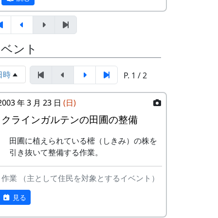
03-22 棚田オーナー追加募集
合わせ。お互いの自己紹介や
★ 棚田オーナー追加募集
ら、農業改良普及センターの
棚田オーナーを追加募集しま
人による米作り講習会。そし
岩座神は「日本の棚田百選」にも選ばれた
す。詳細は、2003-03-22 岩座
て区画の抽選が行なわれる。
棚田の村です。
イベント
神棚田オーナー追加募集のお
5月16日（日）2004-05-16 棚田オーナ
知らせ をご覧下さい。
ー田植え祭
1997年から岩座神では「棚田オーナー制
3月23日（日）2003-03-23 クラインガ
★ 棚田オーナー田植え祭
日時
P. 1 / 2
度」が始まりました。
ルテンの田圃の整備
水田に入って、苗を手で植え
○ クラインガルテンの田圃の整備
「棚田」とはどんなものか、「棚田オーナ
る。
2003 年 3 月 23 日
(日)
田圃に植えられている樒（し
ー制度」とはどういうものか、ちょっと見
6月13日（日）2004-06-13 棚田オーナ
クラインガルテンの田圃の整備
きみ）の株を引き抜いて整備
ていって下さい。
ー草刈り、肥料散布
する作業。
★ 棚田オーナー草刈り、肥料散布
※ 以下は、主として1997年に作成し、
田圃に植えられている樒（しきみ）の株を
4月20日（日）2003-04-20 棚田オーナ
石垣や畦道の草刈り、肥料の
1998年、1999年、2002年に若干の加筆を
引き抜いて整備する作業。
ー対面式
散布。
行ったものです。
★ 棚田オーナー対面式
7月4日（日）2004-07-04 川刈り
棚田オーナー（都会から米を
作業 （主として住民を対象とするイベント）
○ 川刈り
棚田オーナー制度とは
作りに来る人たち）と棚田保
川や道端の雑草を刈る。
見る
存会（岩座神の住人）の初顔
7月25日（日）2004-07-25 棚田オーナ
まじめに農業に取り組み、自然とふれあう
合わせ。お互いの自己紹介や
ー草引き作業 ...
勇気を持ち、地域になじめる方または家族