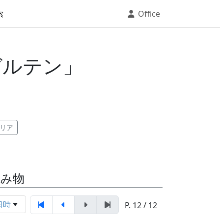
索
Office
ガルテン」
リア
読み物
日時
P. 12 / 12