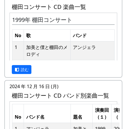
棚田コンサート CD 楽曲一覧
1999年 棚田コンサート
No
歌
バンド
1
加美と僕と棚⽥のメ
アンジェラ
ロディ
私達メシポンバンドが若い頃連続出場を果たして
きた「棚田コンサート」は、フォークソングシン
2
歌おうみんなで
グリーンマウンテ
ガーの“坂庭省悟さん”を始め審査員の方が見守る
読む
ンボーイズ
中、毎年優秀バンドが表彰されました。
3
ワンス・アンド・フ
⽉ーアカリ
2024 年 12 月 16 日 (月)
私達は、この「棚田のうた ～ふるさと加美の里
ォーエバー
棚田コンサート CD バンド別楽曲一覧
へ～」で出場した年、“２位”に入ることができま
した。賞品は何と！「地元産の卵、半年分」でし
4
僕の中のふるさと
H CORPORATION
た。
演奏回
演奏回
II
No
バンド名
題名
（１）
（２）
田んぼの真ん中で山積みの卵の箱を受け取り、バ
5
棚⽥のイネに
メシアとポン四郎
ンドメンバーで分けて持って帰ろうとしてたら、
1
アンジェラ
加美と
1999
2002