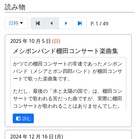
読み物
日時
P. 1 / 49
2025 年 10 月 5 日
(日)
メシポンバンド棚田コンサート楽曲集
かつての棚田コンサートの常連であったメシポン
バンド（メシアとポン四郎バンド）が棚田コンサ
ートで歌った楽曲集です。
ただし、最後の「水と太陽の国で」は、棚田コン
サートで歌われる筈だった曲ですが、実際に棚田
コンサートが歌われることはありませんでした。
棚田のうた ～ふるさと加美の里へ～
読む
2024 年 12 月 16 日 (月)