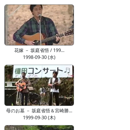
花嫁 － 坂庭省悟 / 199...
1998-09-30 (水)
母のお墓 － 坂庭省悟＆宮崎勝...
1999-09-30 (木)