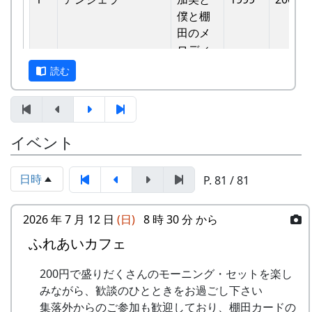
バンド
他のバンドに目茶苦茶うらやましがられたのを覚
僕と棚
6
ふるさと加美の⾥へ
メシアとポン四郎
えています。
⽥のメ
バンド
ロディ
しばらくメンバーのお家では、おいしい“たまご
読む
7
棚⽥の⾵
アンジェラ
かけごはん”や“卵料理”を味わうことができ、「音
-
アンジェラ
僕は棚
1999
楽やっててよかったなあ」と思った瞬間でした
⽥の中
8
この町で
MASA BAND
～。 (ポン四郎）
にいる
9
⻩⾦の海
アンジェラ
棚田のイネに
イベント
-
アンジェラ
棚⽥の
1999
2000
⾵
10
帰ってきたよ
H CORPORATION
日時
P. 81 / 81
-
アンジェラ
棚⽥の
1999
2001
11
帰郷〜2000〜9⽉吉
三畳⼀間
ステー
⽇
ジへ
2026 年 7 月 12 日
(日)
8 時 30 分 から
12
帰郷
なでしこ
ふれあいカフェ
-
アンジェラ
⻩⾦の
1999
2000
13
僕は棚⽥の中にいる
アンジェラ
海
200円で盛りだくさんのモーニング・セットを楽し
14
みながら、歓談のひとときをお過ごし下さい
静かに時は…
H CORPORATION
2
グリーンマウンテン
歌おう
1999
2002
集落外からのご参加も歓迎しており、棚田カードの
ボーイズ
みんな