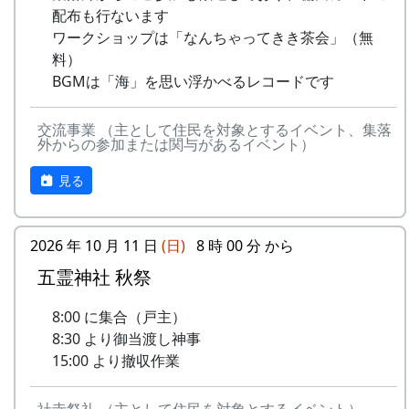
里山の自然と暮らしを守ろうと、全国に棚田オー
15
⽔と太陽の国で
メシアとポン四郎
配布も行ないます
で
ナー制度というのがあります。
バンド
ワークショップは「なんちゃってきき茶会」（無
-
グリーンマウンテン
あした
2000
料）
ある都会の若者が、棚田で田植えをして地元の人
16
収穫の秋に
⽉ーアカリ
ボーイズ
は帰ろ
BGMは「海」を思い浮かべるレコードです
に管理してもらい、収穫を楽しみに１年を過ごす
う
17
棚⽥のステージへ
アンジェラ
姿を想像して詩を書きました。
交流事業 （主として住民を対象とするイベント、集落
-
グリーンマウンテン
君を待
2001
外からの参加または関与があるイベント）
相棒の“うらめしあ”が曲をつけてくれて、兵庫県
2000年 加美町〜棚⽥の秋〜 穫れたての
ボーイズ
ってい
のとある棚田コンサート（収穫日に田んぼでライ
うた
る
見る
ブする企画）でみんなで歌った思い出の楽曲で
す。（ポン四郎）
3
⽉ーアカリ
ワン
1999
2002
No
歌
バンド
ス・ア
水と太陽の国で
2026 年 10 月 11 日
(日)
8 時 00 分 から
ンド・
1
ふるさと加美の
メシアとポン四郎バン
五霊神社 秋祭
フォー
⾥へ
ド
エバー
8:00 に集合（戸主）
2
加美の⾥か
パルス
8:30 より御当渡し神事
-
⽉ーアカリ
収穫の
1999
2001
ら'98
15:00 より撤収作業
秋に
3
永遠の⾥
すぱ
4
H CORPORATION
僕の中
1999
2002