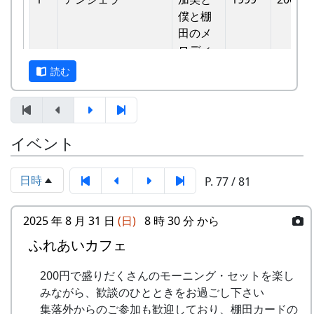
バンド
他のバンドに目茶苦茶うらやましがられたのを覚
僕と棚
6
ふるさと加美の⾥へ
メシアとポン四郎
えています。
⽥のメ
バンド
ロディ
しばらくメンバーのお家では、おいしい“たまご
読む
7
棚⽥の⾵
アンジェラ
かけごはん”や“卵料理”を味わうことができ、「音
-
アンジェラ
僕は棚
1999
楽やっててよかったなあ」と思った瞬間でした
⽥の中
8
この町で
MASA BAND
～。 (ポン四郎）
にいる
9
⻩⾦の海
アンジェラ
棚田のイネに
イベント
-
アンジェラ
棚⽥の
1999
2000
⾵
10
帰ってきたよ
H CORPORATION
日時
P. 77 / 81
-
アンジェラ
棚⽥の
1999
2001
11
帰郷〜2000〜9⽉吉
三畳⼀間
ステー
⽇
ジへ
2025 年 8 月 31 日
(日)
8 時 30 分 から
12
帰郷
なでしこ
ふれあいカフェ
-
アンジェラ
⻩⾦の
1999
2000
13
僕は棚⽥の中にいる
アンジェラ
海
200円で盛りだくさんのモーニング・セットを楽し
14
みながら、歓談のひとときをお過ごし下さい
静かに時は…
H CORPORATION
2
グリーンマウンテン
歌おう
1999
2002
集落外からのご参加も歓迎しており、棚田カードの
ボーイズ
みんな