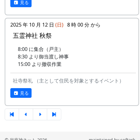
見る
4
棚⽥の⾵
アンジェラ
(II)
のふる
さと
5
なんとなく聴く
リアルキャンディーズ
うた
2025 年 10 月 12 日
(日)
8 時 00 分 から
-
H CORPORATION
帰って
1999
稲刈りの日、田んぼでオリジナル曲を披露・演奏
きたよ
する棚田コンサート。
五霊神社 秋祭
6
あしたは帰ろう
グリーンマウンテンボ
ーイズ
-
HCORPORATION(II)
静かに
1999
2001
毎年曲を創り出演してきましたが、その中でも、
8:00 に集合（戸主）
時は…
夏のイメージを色濃く出した曲です。
8:30 より御当渡し神事
7
蒼い⾵〜棚
MASA BAND
15:00 より撤収作業
⽥'99〜
5
メシアとポン四郎バ
棚⽥の
1999
2002
水田に降り注ぐ“雨”と“太陽の光”が、私達の命を
ンド
イネに
支えているのだと実感させられた「里山のよきイ
8
ふるさと加美の
旅⼈
社寺祭礼 （主として住民を対象とするイベント）
ベント」でした。（ポン四郎）
⾥へ
-
メシアとポン四郎バ
ふるさ
1999
2000
収穫祭にて
見る
ンド
と加美
9
棚⽥の四季
苔星バンド
の⾥へ
10
この町で
MASA BAND
-
メシアとポン四郎バ
⽔と太
1999
2001
ンド
陽の国
11
⻩⾦の海
アンジェラ
で
2001年 加美町〜棚⽥の秋2001〜 穫れ
© 岩座神ネット 2026
maintained by
softark