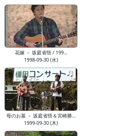
花嫁 － 坂庭省悟 / 199...
1998-09-30 (水)
母のお墓 － 坂庭省悟＆宮崎勝...
1999-09-30 (木)