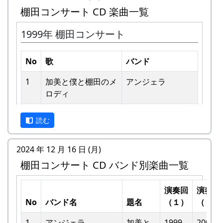
棚田コンサート CD 楽曲一覧
1999年 棚田コンサート
No
歌
バンド
1
加美と僕と棚⽥のメ
アンジェラ
ロディ
私達メシポンバンドが若い頃連続出場を果たして
きた「棚田コンサート」は、フォークソングシン
2
歌おうみんなで
グリーンマウンテ
ガーの“坂庭省悟さん”を始め審査員の方が見守る
読む
ンボーイズ
中、毎年優秀バンドが表彰されました。
3
ワンス・アンド・フ
⽉ーアカリ
2024 年 12 月 16 日 (月)
私達は、この「棚田のうた ～ふるさと加美の里
ォーエバー
棚田コンサート CD バンド別楽曲一覧
へ～」で出場した年、“２位”に入ることができま
した。賞品は何と！「地元産の卵、半年分」でし
4
僕の中のふるさと
H CORPORATION
た。
演奏回
演奏回
II
No
バンド名
題名
（１）
（２）
田んぼの真ん中で山積みの卵の箱を受け取り、バ
5
棚⽥のイネに
メシアとポン四郎
ンドメンバーで分けて持って帰ろうとしてたら、
1
アンジェラ
加美と
1999
2002