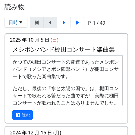
読み物
日時
P. 1 / 49
2025 年 10 月 5 日
(日)
メシポンバンド棚田コンサート楽曲集
かつての棚田コンサートの常連であったメシポン
バンド（メシアとポン四郎バンド）が棚田コンサ
ートで歌った楽曲集です。
ただし、最後の「水と太陽の国で」は、棚田コン
サートで歌われる筈だった曲ですが、実際に棚田
コンサートが歌われることはありませんでした。
棚田のうた ～ふるさと加美の里へ～
読む
2024 年 12 月 16 日 (月)