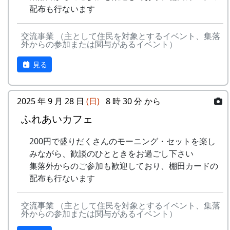
里山の自然と暮らしを守ろうと、全国に棚田オー
15
⽔と太陽の国で
メシアとポン四郎
配布も行ないます
で
ナー制度というのがあります。
バンド
-
グリーンマウンテン
あした
2000
交流事業 （主として住民を対象とするイベント、集落
ある都会の若者が、棚田で田植えをして地元の人
16
収穫の秋に
⽉ーアカリ
ボーイズ
は帰ろ
外からの参加または関与があるイベント）
に管理してもらい、収穫を楽しみに１年を過ごす
う
17
棚⽥のステージへ
アンジェラ
姿を想像して詩を書きました。
見る
-
グリーンマウンテン
君を待
2001
相棒の“うらめしあ”が曲をつけてくれて、兵庫県
2000年 加美町〜棚⽥の秋〜 穫れたての
ボーイズ
ってい
のとある棚田コンサート（収穫日に田んぼでライ
うた
2025 年 9 月 28 日
(日)
8 時 30 分 から
る
ブする企画）でみんなで歌った思い出の楽曲で
ふれあいカフェ
す。（ポン四郎）
3
⽉ーアカリ
ワン
1999
2002
No
歌
バンド
ス・ア
水と太陽の国で
200円で盛りだくさんのモーニング・セットを楽し
ンド・
1
ふるさと加美の
メシアとポン四郎バン
みながら、歓談のひとときをお過ごし下さい
フォー
⾥へ
ド
集落外からのご参加も歓迎しており、棚田カードの
エバー
配布も行ないます
2
加美の⾥か
パルス
-
⽉ーアカリ
収穫の
1999
2001
ら'98
交流事業 （主として住民を対象とするイベント、集落
秋に
外からの参加または関与があるイベント）
3
永遠の⾥
すぱ
4
H CORPORATION
僕の中
1999
2002