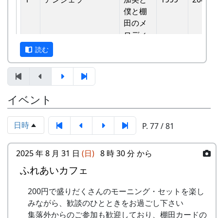
バンド
他のバンドに目茶苦茶うらやましがられたのを覚
僕と棚
6
ふるさと加美の⾥へ
メシアとポン四郎
えています。
⽥のメ
バンド
ロディ
しばらくメンバーのお家では、おいしい“たまご
読む
7
棚⽥の⾵
アンジェラ
かけごはん”や“卵料理”を味わうことができ、「音
-
アンジェラ
僕は棚
1999
楽やっててよかったなあ」と思った瞬間でした
⽥の中
8
この町で
MASA BAND
～。 (ポン四郎）
にいる
9
⻩⾦の海
アンジェラ
棚田のイネに
イベント
-
アンジェラ
棚⽥の
1999
2000
⾵
10
帰ってきたよ
H CORPORATION
日時
P. 77 / 81
-
アンジェラ
棚⽥の
1999
2001
11
帰郷〜2000〜9⽉吉
三畳⼀間
ステー
⽇
ジへ
2025 年 8 月 31 日
(日)
8 時 30 分 から
12
帰郷
なでしこ
ふれあいカフェ
-
アンジェラ
⻩⾦の
1999
2000
13
僕は棚⽥の中にいる
アンジェラ
海
200円で盛りだくさんのモーニング・セットを楽し
14
みながら、歓談のひとときをお過ごし下さい
静かに時は…
H CORPORATION
2
グリーンマウンテン
歌おう
1999
2002
集落外からのご参加も歓迎しており、棚田カードの
ボーイズ
みんな