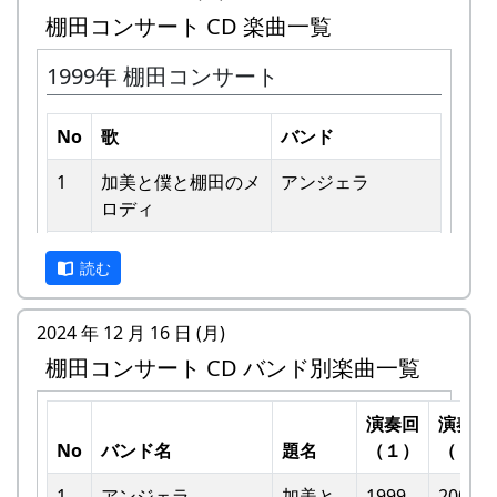
棚田コンサート CD 楽曲一覧
1999年 棚田コンサート
No
歌
バンド
1
加美と僕と棚⽥のメ
アンジェラ
ロディ
私達メシポンバンドが若い頃連続出場を果たして
きた「棚田コンサート」は、フォークソングシン
2
歌おうみんなで
グリーンマウンテ
ガーの“坂庭省悟さん”を始め審査員の方が見守る
読む
ンボーイズ
中、毎年優秀バンドが表彰されました。
3
ワンス・アンド・フ
⽉ーアカリ
2024 年 12 月 16 日 (月)
私達は、この「棚田のうた ～ふるさと加美の里
ォーエバー
棚田コンサート CD バンド別楽曲一覧
へ～」で出場した年、“２位”に入ることができま
した。賞品は何と！「地元産の卵、半年分」でし
4
僕の中のふるさと
H CORPORATION
た。
演奏回
演奏回
II
No
バンド名
題名
（１）
（２）
田んぼの真ん中で山積みの卵の箱を受け取り、バ
5
棚⽥のイネに
メシアとポン四郎
ンドメンバーで分けて持って帰ろうとしてたら、
1
アンジェラ
加美と
1999
2002