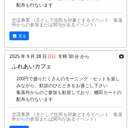
里山の自然と暮らしを守ろうと、全国に棚田オー
15
⽔と太陽の国で
メシアとポン四郎
配布も行ないます
で
ナー制度というのがあります。
バンド
-
グリーンマウンテン
あした
2000
交流事業 （主として住民を対象とするイベント、集落
ある都会の若者が、棚田で田植えをして地元の人
16
収穫の秋に
⽉ーアカリ
ボーイズ
は帰ろ
外からの参加または関与があるイベント）
に管理してもらい、収穫を楽しみに１年を過ごす
う
17
棚⽥のステージへ
アンジェラ
姿を想像して詩を書きました。
見る
-
グリーンマウンテン
君を待
2001
相棒の“うらめしあ”が曲をつけてくれて、兵庫県
2000年 加美町〜棚⽥の秋〜 穫れたての
ボーイズ
ってい
のとある棚田コンサート（収穫日に田んぼでライ
うた
2025 年 9 月 28 日
(日)
8 時 30 分 から
る
ブする企画）でみんなで歌った思い出の楽曲で
ふれあいカフェ
す。（ポン四郎）
3
⽉ーアカリ
ワン
1999
2002
No
歌
バンド
ス・ア
水と太陽の国で
200円で盛りだくさんのモーニング・セットを楽し
ンド・
1
ふるさと加美の
メシアとポン四郎バン
みながら、歓談のひとときをお過ごし下さい
フォー
⾥へ
ド
集落外からのご参加も歓迎しており、棚田カードの
エバー
配布も行ないます
2
加美の⾥か
パルス
-
⽉ーアカリ
収穫の
1999
2001
ら'98
交流事業 （主として住民を対象とするイベント、集落
秋に
外からの参加または関与があるイベント）
3
永遠の⾥
すぱ
4
H CORPORATION
僕の中
1999
2002