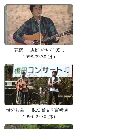
花嫁 － 坂庭省悟 / 199...
1998-09-30 (水)
母のお墓 － 坂庭省悟＆宮崎勝...
1999-09-30 (木)