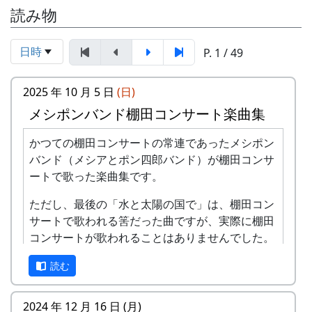
読み物
日時
P. 1 / 49
2025 年 10 月 5 日
(日)
メシポンバンド棚田コンサート楽曲集
かつての棚田コンサートの常連であったメシポン
バンド（メシアとポン四郎バンド）が棚田コンサ
ートで歌った楽曲集です。
ただし、最後の「水と太陽の国で」は、棚田コン
サートで歌われる筈だった曲ですが、実際に棚田
コンサートが歌われることはありませんでした。
棚田のうた ～ふるさと加美の里へ～
読む
2024 年 12 月 16 日 (月)