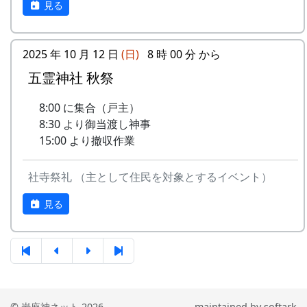
見る
4
棚⽥の⾵
アンジェラ
(II)
のふる
さと
5
なんとなく聴く
リアルキャンディーズ
うた
2025 年 10 月 12 日
(日)
8 時 00 分 から
-
H CORPORATION
帰って
1999
稲刈りの日、田んぼでオリジナル曲を披露・演奏
きたよ
する棚田コンサート。
五霊神社 秋祭
6
あしたは帰ろう
グリーンマウンテンボ
ーイズ
-
HCORPORATION(II)
静かに
1999
2001
毎年曲を創り出演してきましたが、その中でも、
8:00 に集合（戸主）
時は…
夏のイメージを色濃く出した曲です。
8:30 より御当渡し神事
7
蒼い⾵〜棚
MASA BAND
15:00 より撤収作業
⽥'99〜
5
メシアとポン四郎バ
棚⽥の
1999
2002
水田に降り注ぐ“雨”と“太陽の光”が、私達の命を
ンド
イネに
支えているのだと実感させられた「里山のよきイ
8
ふるさと加美の
旅⼈
社寺祭礼 （主として住民を対象とするイベント）
ベント」でした。（ポン四郎）
⾥へ
-
メシアとポン四郎バ
ふるさ
1999
2000
収穫祭にて
見る
ンド
と加美
9
棚⽥の四季
苔星バンド
の⾥へ
10
この町で
MASA BAND
-
メシアとポン四郎バ
⽔と太
1999
2001
ンド
陽の国
11
⻩⾦の海
アンジェラ
で
2001年 加美町〜棚⽥の秋2001〜 穫れ
© 岩座神ネット 2026
maintained by
softark