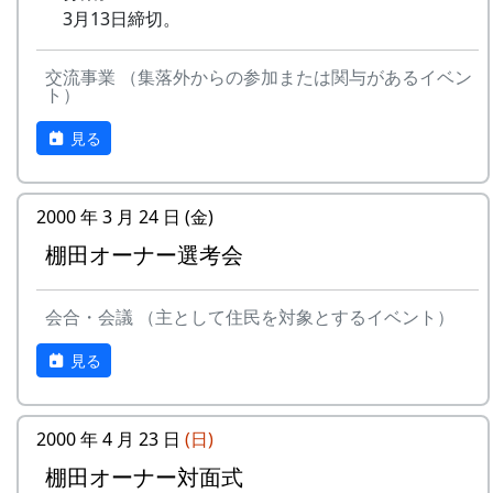
里山の自然と暮らしを守ろうと、全国に棚田オー
15
⽔と太陽の国で
メシアとポン四郎
3月13日締切。
で
ナー制度というのがあります。
バンド
-
グリーンマウンテン
あした
2000
交流事業 （集落外からの参加または関与があるイベン
ある都会の若者が、棚田で田植えをして地元の人
16
収穫の秋に
⽉ーアカリ
ボーイズ
は帰ろ
ト）
に管理してもらい、収穫を楽しみに１年を過ごす
う
17
棚⽥のステージへ
アンジェラ
姿を想像して詩を書きました。
見る
-
グリーンマウンテン
君を待
2001
相棒の“うらめしあ”が曲をつけてくれて、兵庫県
2000年 加美町〜棚⽥の秋〜 穫れたての
ボーイズ
ってい
のとある棚田コンサート（収穫日に田んぼでライ
うた
2000 年 3 月 24 日 (金)
る
ブする企画）でみんなで歌った思い出の楽曲で
棚田オーナー選考会
す。（ポン四郎）
3
⽉ーアカリ
ワン
1999
2002
No
歌
バンド
ス・ア
水と太陽の国で
ンド・
会合・会議 （主として住民を対象とするイベント）
1
ふるさと加美の
メシアとポン四郎バン
フォー
⾥へ
ド
見る
エバー
2
加美の⾥か
パルス
-
⽉ーアカリ
収穫の
1999
2001
ら'98
2000 年 4 月 23 日
(日)
秋に
3
永遠の⾥
すぱ
棚田オーナー対面式
4
H CORPORATION
僕の中
1999
2002