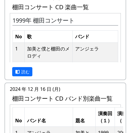
棚田コンサート CD 楽曲一覧
1999年 棚田コンサート
No
歌
バンド
1
加美と僕と棚⽥のメ
アンジェラ
ロディ
私達メシポンバンドが若い頃連続出場を果たして
きた「棚田コンサート」は、フォークソングシン
2
歌おうみんなで
グリーンマウンテ
ガーの“坂庭省悟さん”を始め審査員の方が見守る
読む
ンボーイズ
中、毎年優秀バンドが表彰されました。
3
ワンス・アンド・フ
⽉ーアカリ
2024 年 12 月 16 日 (月)
私達は、この「棚田のうた ～ふるさと加美の里
ォーエバー
棚田コンサート CD バンド別楽曲一覧
へ～」で出場した年、“２位”に入ることができま
した。賞品は何と！「地元産の卵、半年分」でし
4
僕の中のふるさと
H CORPORATION
た。
演奏回
演奏回
II
No
バンド名
題名
（１）
（２）
田んぼの真ん中で山積みの卵の箱を受け取り、バ
5
棚⽥のイネに
メシアとポン四郎
ンドメンバーで分けて持って帰ろうとしてたら、
1
アンジェラ
加美と
1999
2002