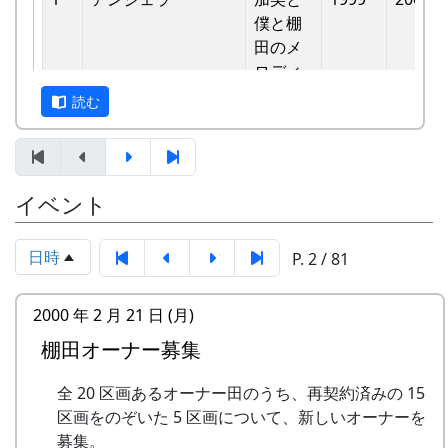
バンド
他のバンドに目茶苦茶うらやましがられたのを覚
僕と棚
6
ふるさと加美の⾥へ
メシアとポン四郎
えています。
⽥のメ
バンド
ロディ
しばらくメンバーのお家では、おいしい“たまご
読む
7
棚⽥の⾵
アンジェラ
かけごはん”や“卵料理”を味わうことができ、「音
-
アンジェラ
僕は棚
1999
楽やっててよかったなあ」と思った瞬間でした
⽥の中
8
この町で
MASA BAND
～。 (ポン四郎）
にいる
9
⻩⾦の海
アンジェラ
棚田のイネに
イベント
-
アンジェラ
棚⽥の
1999
2000
⾵
10
帰ってきたよ
H CORPORATION
日時
P. 2 / 81
-
アンジェラ
棚⽥の
1999
2001
11
帰郷〜2000〜9⽉吉
三畳⼀間
ステー
⽇
ジへ
2000 年 2 月 21 日 (月)
12
帰郷
なでしこ
棚田オーナー募集
-
アンジェラ
⻩⾦の
1999
2000
13
僕は棚⽥の中にいる
アンジェラ
海
全 20 区画あるオーナー田のうち、再契約済みの 15
14
区画をのぞいた 5 区画について、新しいオーナーを
静かに時は…
H CORPORATION
2
グリーンマウンテン
歌おう
1999
2002
募集。
ボーイズ
みんな