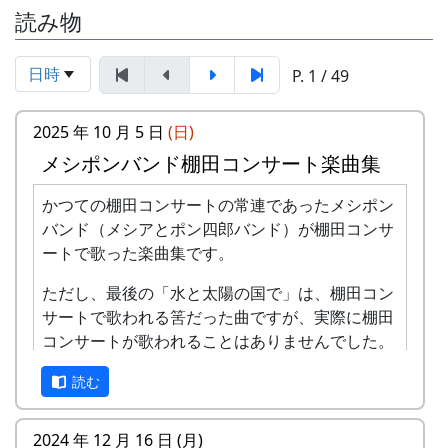
読み物
日時
P. 1 / 49
2025 年 10 月 5 日
(日)
メシポンバンド棚田コンサート楽曲集
かつての棚田コンサートの常連であったメシポン
バンド（メシアとポン四郎バンド）が棚田コンサ
ートで歌った楽曲集です。
ただし、最後の「水と太陽の国で」は、棚田コン
サートで歌われる筈だった曲ですが、実際に棚田
コンサートが歌われることはありませんでした。
棚田のうた ～ふるさと加美の里へ～
読む
2024 年 12 月 16 日 (月)