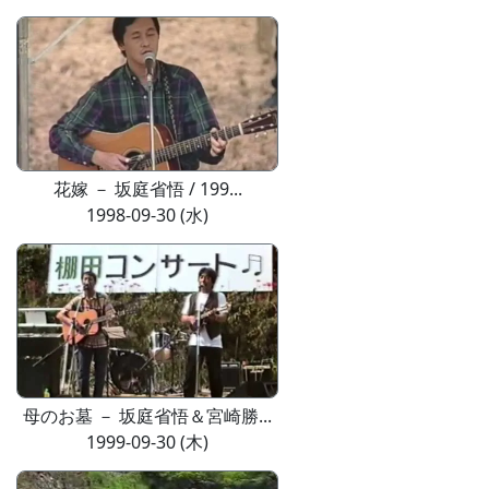
花嫁 － 坂庭省悟 / 199...
1998-09-30 (水)
母のお墓 － 坂庭省悟＆宮崎勝...
1999-09-30 (木)