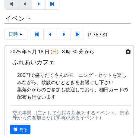
選考し、10組が選ばれた。
集。
されました。）再度、予定変更。や
3月24日（金） 2000-03-24 棚田オーナー選
っぱりやります。というか、やりま
特典として
イベント
考会
した。ごめんなさい。
一から十までプロの指導を受けて低農薬
選考会
10月9日（土）
栽培の米作りが体験でき、収穫した米は
4月23日（日） 2000-04-23 棚田オーナー対
五霊神社秋祭り（宵宮）
日時
P. 76 / 81
全部持ち帰ることができる。
面式
10月10日（日）
加美町の宿泊施設が安く利用できる。
棚田オーナー対面式
五霊神社秋祭り
加美町の特産品がもらえる(1万円相当)な
2025 年 5 月 18 日
(日)
8 時 30 分 から
棚田オーナー（都会から米を作りに
10月11日（祝）
ど。
来る人たち）と棚田保存会（岩座神
ふれあいカフェ
オーナー田収穫祭
オーナーの義務は
の住人）の初顔合わせ。お互いの自
天日干しにした稲を脱穀し、籾摺り
田んぼに入って米を作る。
200円で盛りだくさんのモーニング・セットを楽し
己紹介やら、農業改良普及センター
（もみすり）して玄米にし、袋に詰
自然とまじめにつきあう。
みながら、歓談のひとときをお過ごし下さい
の人による米作り講習会。そして区
めて持ち帰ります。|
地域の人たちになじみ、仲良くする。
集落外からのご参加も歓迎しており、棚田カードの
画の抽選が行なわれる。
案山子コンテスト
地区の美しい景観を守るため、美化活動
配布も行ないます
5月14日（日） 2000-05-14 棚田オーナー田
今日まで活躍（？）してくれた案山
に積極的に参加する。
植え
子のコンテスト。
田植え、ヒエ引き、月2回の草刈り、刈
田植え
交流事業 （主として住民を対象とするイベント、集落
10月17日（日）
り取り、稲木などは自分でやること(田
外からの参加または関与があるイベント）
水田に入って、苗を手で植える。
蕎麦刈り
すき、田ごしらえ、普段の水管理、消
6月11日（日） 2000-06-11 棚田オーナー草
蕎麦の刈取り。人手不足が心配され
毒、施肥、脱穀、乾燥、もみすりなどは
見る
刈り、肥料散布
ています。当初の予定通り、３日に