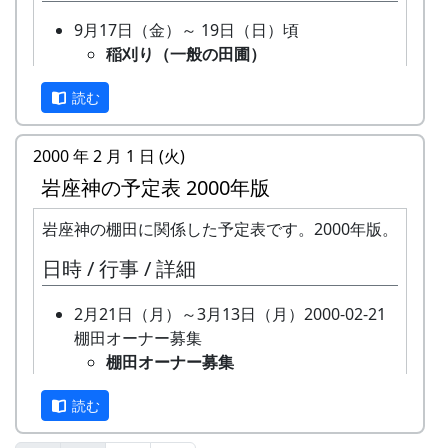
「棚田」とはどんなものか、「棚田オーナー制
9月17日（金）～ 19日（日）頃
度」とはどういうものか、ちょっと見ていって下
稲刈り（一般の田圃）
さい。
機械（小さなコンバイン）で刈取り
読む
と脱穀を同時にやるのが普通です。
※ 以下は、主として1997年に作成し、1998年、
そのまま乾燥機に放り込みます。
1999年、2002年に若干の加筆を行ったもので
9月26日（日）
2000 年 2 月 1 日 (火)
す。
オーナー田の稲刈り
岩座神の予定表 2000年版
棚田オーナー制度とは
鎌で刈って、稲木（いなき）に掛け
て、天日干しにします。脱穀はもっ
岩座神の棚田に関係した予定表です。2000年版。
まじめに農業に取り組み、自然とふれあう勇気を
と後になります。
日時 / 行事 / 詳細
持ち、地域になじめる方または家族に、単に米作
棚田コンサート
りを楽しむだけでなく、美しい景観を誇る岩座神
アマチュア・バンド５組＋坂庭省
2月21日（月）～3月13日（月）2000-02-21
地区をみんなで守っていくことに積極的に協力し
吾。
棚田オーナー募集
てもらうために始められた。1区画100平方mで
餅つき・野菜即売
棚田オーナー募集
10区画を募集した。会費は5万円。
10月3日（日）
全 20 区画あるオーナー田のうち、
蕎麦刈り
「加美町への想い」「志望動機」「自己アピー
読む
再契約済みの 15 区画をのぞいた 5
蕎麦の刈取り。人手不足が心配され
ル」などの作文を含む申し込みアンケートを書類
区画について、新しいオーナーを募
ています。（予定変更。17日に延期