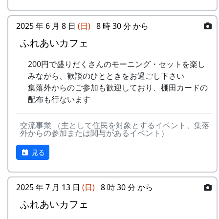
農家が行う)など。
草刈り、肥料散布
行われました。
石垣や畦道の草刈り、肥料の散布。
『広報かみ』1997年6月号より
12月12日（日）
2025 年 6 月 8 日
(日)
8 時 30 分 から
7月30日（日）2000-07-30 棚田オーナー草引
注連縄作り
そもそも、棚田(たなだ)とは、どんなも
ふれあいカフェ
き作業 ...
村老人会の指導のもと、棚田オーナ
のか
草引き作業
ーが注連縄作りに挑戦
200円で盛りだくさんのモーニング・セットを楽し
水田の中の雑草を引き抜く。
餅つき
みながら、歓談のひとときをお過ごし下さい
あまごつかみ
集落外からのご参加も歓迎しており、棚田カードの
予定がころころと変更されたような気がします
川に放流されたあまごを手で掴んで
配布も行ないます
が、気のせいでしょうか。
獲る。子供たちのためのアトラクシ
ョン。串に刺して塩焼きにして食す
NASAのスペースシャトルですら、天候で打上げ
交流事業 （主として住民を対象とするイベント、集落
る。
予定が変わります。ましてや、お天気まかせの農
外からの参加または関与があるイベント）
案山子作り
作物が相手ですから、これぐらいは誤差の範囲と
案山子を作って田んぼの畦に立て
見る
いうことで、どうか大目に見てください。
る。
万年草挿し木
石垣を飾る万年草の苗を育てるため
2025 年 7 月 13 日
(日)
8 時 30 分 から
に、ポットに挿し木をする。
ふれあいカフェ
こんなもんです。写真を見てもらうと一番よくわ
8月20日（日）2000-08-20 蕎麦種蒔き
かる。山肌を切り開いて作られた「段々畑」のよ