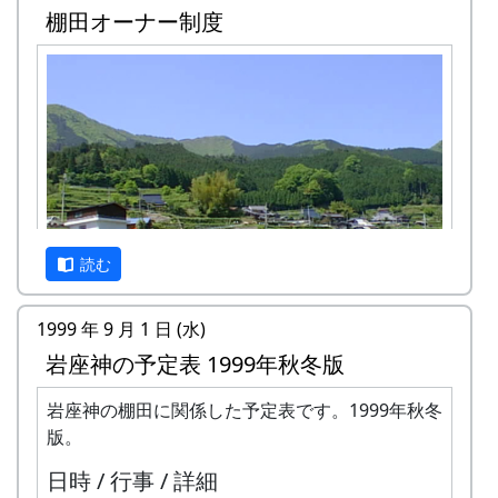
棚田オーナー制度
読む
1999 年 9 月 1 日 (水)
岩座神の予定表 1999年秋冬版
岩座神は「日本の棚田百選」にも選ばれた棚田の
村です。
岩座神の棚田に関係した予定表です。1999年秋冬
版。
1997年から岩座神では「棚田オーナー制度」が始
日時 / 行事 / 詳細
まりました。