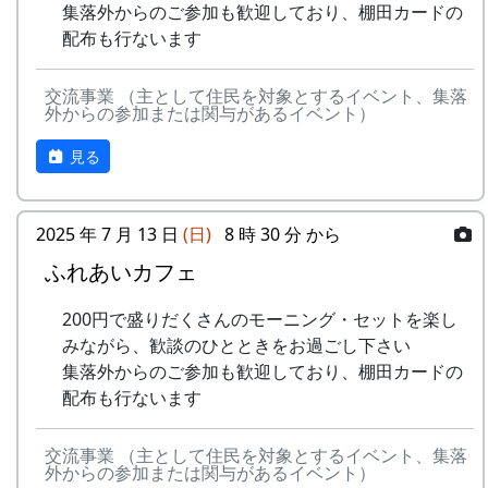
選考し、10組が選ばれた。
集落外からのご参加も歓迎しており、棚田カードの
配布も行ないます
特典として
一から十までプロの指導を受けて低農薬
交流事業 （主として住民を対象とするイベント、集落
栽培の米作りが体験でき、収穫した米は
外からの参加または関与があるイベント）
全部持ち帰ることができる。
加美町の宿泊施設が安く利用できる。
見る
加美町の特産品がもらえる(1万円相当)な
ど。
オーナーの義務は
2025 年 7 月 13 日
(日)
8 時 30 分 から
田んぼに入って米を作る。
ふれあいカフェ
自然とまじめにつきあう。
地域の人たちになじみ、仲良くする。
200円で盛りだくさんのモーニング・セットを楽し
地区の美しい景観を守るため、美化活動
みながら、歓談のひとときをお過ごし下さい
に積極的に参加する。
集落外からのご参加も歓迎しており、棚田カードの
田植え、ヒエ引き、月2回の草刈り、刈
配布も行ないます
り取り、稲木などは自分でやること(田
すき、田ごしらえ、普段の水管理、消
交流事業 （主として住民を対象とするイベント、集落
毒、施肥、脱穀、乾燥、もみすりなどは
外からの参加または関与があるイベント）