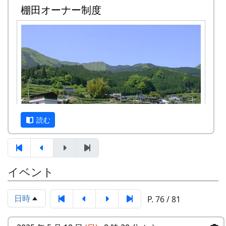
棚田オーナー制度
読む
イベント
岩座神は「日本の棚田百選」にも選ばれた棚田の
村です。
日時
P. 76 / 81
1997年から岩座神では「棚田オーナー制度」が始
まりました。