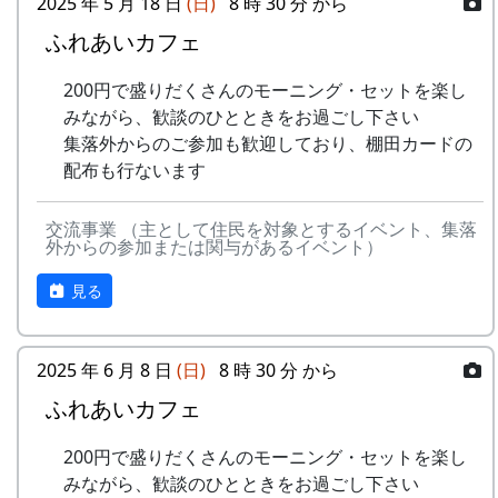
2025 年 5 月 18 日
(日)
8 時 30 分 から
「棚田」とはどんなものか、「棚田オーナー制
ふれあいカフェ
度」とはどういうものか、ちょっと見ていって下
さい。
200円で盛りだくさんのモーニング・セットを楽し
みながら、歓談のひとときをお過ごし下さい
※ 以下は、主として1997年に作成し、1998年、
集落外からのご参加も歓迎しており、棚田カードの
1999年、2002年に若干の加筆を行ったもので
配布も行ないます
す。
棚田オーナー制度とは
交流事業 （主として住民を対象とするイベント、集落
外からの参加または関与があるイベント）
まじめに農業に取り組み、自然とふれあう勇気を
見る
持ち、地域になじめる方または家族に、単に米作
りを楽しむだけでなく、美しい景観を誇る岩座神
地区をみんなで守っていくことに積極的に協力し
2025 年 6 月 8 日
(日)
8 時 30 分 から
てもらうために始められた。1区画100平方mで
10区画を募集した。会費は5万円。
ふれあいカフェ
「加美町への想い」「志望動機」「自己アピー
200円で盛りだくさんのモーニング・セットを楽し
ル」などの作文を含む申し込みアンケートを書類
みながら、歓談のひとときをお過ごし下さい