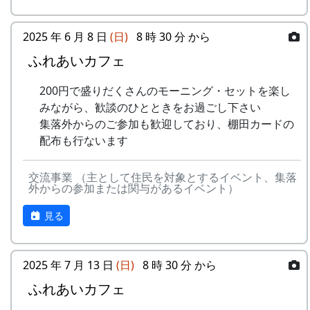
の公
・棚田学会ホームページに掲載しま
唯
詳しくは 北はりま田園空間博物館 特別展＞スタ
表
す。
岩座神地区文書からみた江戸時代の神光寺と
ンプラリー を参照して下さい。
2025 年 6 月 8 日
(日)
8 時 30 分 から
・棚田の展示、カレンダー等の作成企
家族
画に作品を提供します
ふれあいカフェ
京都府立大学文学部歴史学科教授 東昇
京都府立大学文学部歴史学科4回生 渡部
入賞作品の著作権は応募者に帰属しますが、入賞
200円で盛りだくさんのモーニング・セットを楽し
凌空・小島慧音
作品の公開権は棚田学会に帰属するものとしま
みながら、歓談のひとときをお過ごし下さい
多可町の寺社建築 ～五霊神社を中心に～
す。また公開にあたっては、トリミングをおこな
集落外からのご参加も歓迎しており、棚田カードの
京都府立大学文学部歴史学科教授 岸泰子
うこともあります。
配布も行ないます
旧神光寺跡と多可町の古代山寺
京都府立大学文学部歴史学科教授 菱田哲
応募先（応募フォーム）
交流事業 （主として住民を対象とするイベント、集落
朗
外からの参加または関与があるイベント）
京都府立大学大学院歴史学専攻 山内愛弓
棚田のいまフォトコンテスト お申込みフォーム
座談会
見る
問合せ先
参加申込みについて
tanada.photocon@gmail.com
参加費 : 無料
2025 年 7 月 13 日
(日)
8 時 30 分 から
申込み期日 : 2024年6月8日（日）
主催 : 棚田学会
ふれあいカフェ
申込み・問い合せ先 : 那珂ふれあい館
多可町中区東山 539-3