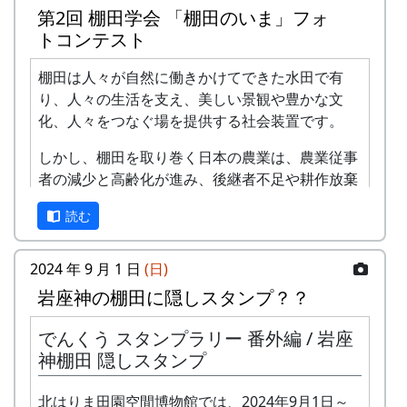
第2回 棚田学会 「棚田のいま」フォ
トコンテスト
棚田は人々が自然に働きかけてできた水田で有
り、人々の生活を支え、美しい景観や豊かな文
化、人々をつなぐ場を提供する社会装置です。
しかし、棚田を取り巻く日本の農業は、農業従事
者の減少と高齢化が進み、後継者不足や耕作放棄
地の増大を生じています。
読む
このような危機に直面している日本の農業・農村
を守るためには、その基盤となる棚田を維持・保
2024 年 9 月 1 日
(日)
全することが国民共通の課題となっています。
岩座神の棚田に隠しスタンプ？？
棚田学会は、長年にわたり棚田に関する研究・啓
でんくう スタンプラリー 番外編 / 岩座
蒙を行ってきましたが、新たに「棚田のいま」を
神棚田 隠しスタンプ
テーマに棚田の現状を写真に捉え、広く国民に発
信して棚田の維持・保全に寄与したいと考え、こ
北はりま田園空間博物館では、2024年9月1日～
こに、棚田学会主催の第2回 棚田学会 「棚田のい