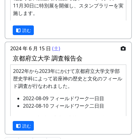
11月30日に特別展を開催し、スタンプラリーを実
ま」 フォトコンテストを下記のように開催しま
施します。
す。奮ってご応募ください。
正式なスタンプラリーは何カ所も行かないと達成
読む
できませんが、No. 173 「棚田の里 岩座神」に
は、何と、1個だけで達成できる隠しスタンプが
置いてあります。このスタンプは、北はりまエコ
2024 年 6 月 15 日
(土)
ミュージアムで100円割引券として使えます。
京都府立大学 調査報告会
イベントのときに来て下さい
2022年から2023年にかけて京都府立大学文学部
ただし、スタンプを置いている岩座神の公会堂は
歴史学科によって岩座神の歴史と文化のフィール
ふだんは閉まっていますので、いつ来てもスタン
ド調査が行なわれました。
プを押せるわけではありません。
2022-08-09 フィールドワーク一日目
毎月第2日曜日の「ふれあいカフェ」や、10月20
2022-08-10 フィールドワーク二日目
応募
棚田保全に関心のある方はどなたでも
日の「棚田の収穫祭」など、岩座神のイベントの
資格
応募できます
時においでください。
このたび、調査報告書が上梓されたのを記念し
て、現地である岩座神において調査報告会が開催
読む
募集
2024年10月1日 ～ 2025年2月29日
2024-09-08 ふれあいカフェ
されます。
期間
2024-10-13 ふれあいカフェ