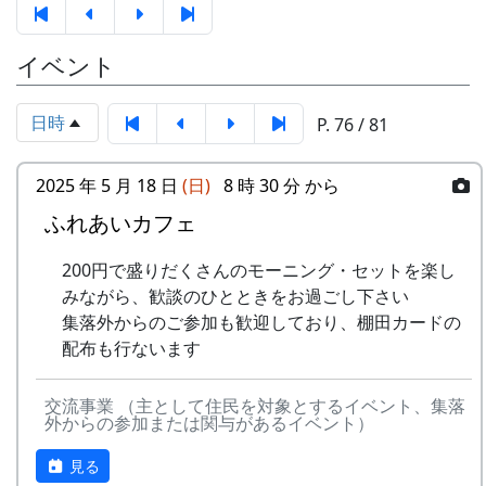
あわせて、2023年に岩座神の棚田について農業の
2024-10-20 棚田収穫祭 2024
応募
下記フォームから応募してください
面から調査をおこなった武庫川女子大学来栖氏の
イベント
方法
スタンプの台帳 = まるごとガイド
研究発表も行なわれます。
スタンプラリーでは、『まるごとガイド』をスタ
応募
一人3点までとします。一点ずつ別々
京都府立大学歴史学科文化遺産調査報
ンプ台帳として使います。
日時
P. 76 / 81
点数
に応募してください
告会
「棚田の里 岩座神」は 69 ページ、No. 173 で
『岩座神の歴史と文化』
応募
日本国内の棚田地域を対象としたもの
2025 年 5 月 18 日
(日)
8 時 30 分 から
す。
作品
で、2021年4月1日以降に撮影され、未
日時・場所
ふれあいカフェ
の要
発表のもの
スタンプラリー
日時 : 2024年6月15日（土） 13:00 - 16:30
件
正式なスタンプラリーには、アナログ5コース、
200円で盛りだくさんのモーニング・セットを楽し
場所 : 岩座神公会堂
デジタル3コースがあり、達成した人には以下の
みながら、歓談のひとときをお過ごし下さい
審査
棚田学会内に審査委員会を設け、公正
プログラム
特典があたえられます。
集落外からのご参加も歓迎しており、棚田カードの
に審査します
岩座神における棚田景観の現状と課題
配布も行ないます
抽選で3名様に「博物館セット」
賞品
入選作品の提出者には「表彰盾」を授
武庫川女子大学大学院建築学研究科専攻
北はりまの米 5kg + レトルトカレー
与します
来栖萌々子
交流事業 （主として住民を対象とするイベント、集落
達成者にもれなく「コンプリート賞」
外からの参加または関与があるイベント）
岩座神の文化と生業 ～オトウ・棚田を中心に
特別展マグネット（5個セット）
入賞
・棚田学会2025年度棚田学会総会
～
ガチャ1回チャレンジ
作品
（2025年8月予定）で発表します。
見る
京都府立大学文学部歴史学科4回生 橋本