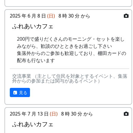
-
グリーンマウンテン
君を待
2001
相棒の“うらめしあ”が曲をつけてくれて、兵庫県
2000年 加美町〜棚⽥の秋〜 穫れたての
ボーイズ
ってい
のとある棚田コンサート（収穫日に田んぼでライ
うた
2025 年 6 月 8 日
(日)
8 時 30 分 から
る
ブする企画）でみんなで歌った思い出の楽曲で
ふれあいカフェ
す。（ポン四郎）
3
⽉ーアカリ
ワン
1999
2002
No
歌
バンド
ス・ア
水と太陽の国で
200円で盛りだくさんのモーニング・セットを楽し
ンド・
1
ふるさと加美の
メシアとポン四郎バン
みながら、歓談のひとときをお過ごし下さい
フォー
⾥へ
ド
集落外からのご参加も歓迎しており、棚田カードの
エバー
配布も行ないます
2
加美の⾥か
パルス
-
⽉ーアカリ
収穫の
1999
2001
ら'98
交流事業 （主として住民を対象とするイベント、集落
秋に
外からの参加または関与があるイベント）
3
永遠の⾥
すぱ
4
H CORPORATION
僕の中
1999
2002
見る
4
棚⽥の⾵
アンジェラ
(II)
のふる
さと
5
なんとなく聴く
リアルキャンディーズ
うた
2025 年 7 月 13 日
(日)
8 時 30 分 から
-
H CORPORATION
帰って
1999
稲刈りの日、田んぼでオリジナル曲を披露・演奏
きたよ
する棚田コンサート。
ふれあいカフェ
6
あしたは帰ろう
グリーンマウンテンボ
ーイズ