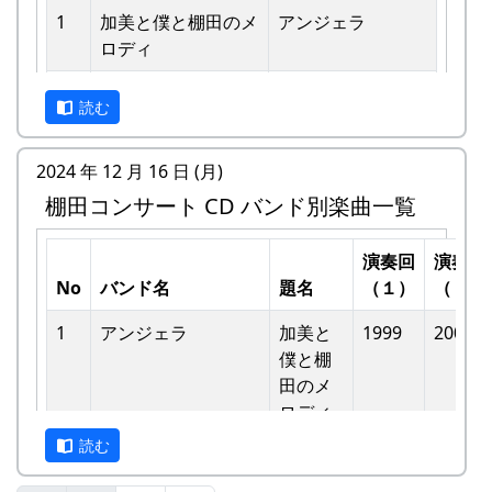
1
加美と僕と棚⽥のメ
アンジェラ
ロディ
私達メシポンバンドが若い頃連続出場を果たして
きた「棚田コンサート」は、フォークソングシン
2
歌おうみんなで
グリーンマウンテ
ガーの“坂庭省悟さん”を始め審査員の方が見守る
読む
ンボーイズ
中、毎年優秀バンドが表彰されました。
3
ワンス・アンド・フ
⽉ーアカリ
2024 年 12 月 16 日 (月)
私達は、この「棚田のうた ～ふるさと加美の里
ォーエバー
棚田コンサート CD バンド別楽曲一覧
へ～」で出場した年、“２位”に入ることができま
した。賞品は何と！「地元産の卵、半年分」でし
4
僕の中のふるさと
H CORPORATION
た。
演奏回
演奏回
II
No
バンド名
題名
（１）
（２）
田んぼの真ん中で山積みの卵の箱を受け取り、バ
5
棚⽥のイネに
メシアとポン四郎
ンドメンバーで分けて持って帰ろうとしてたら、
1
アンジェラ
加美と
1999
2002
バンド
他のバンドに目茶苦茶うらやましがられたのを覚
僕と棚
6
ふるさと加美の⾥へ
メシアとポン四郎
えています。
⽥のメ
バンド
ロディ
しばらくメンバーのお家では、おいしい“たまご
読む
7
棚⽥の⾵
アンジェラ
かけごはん”や“卵料理”を味わうことができ、「音
-
アンジェラ
僕は棚
1999
楽やっててよかったなあ」と思った瞬間でした
⽥の中