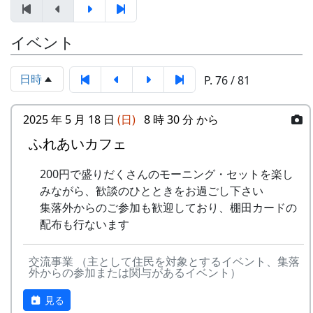
8
この町で
MASA BAND
～。 (ポン四郎）
にいる
9
⻩⾦の海
アンジェラ
棚田のイネに
イベント
-
アンジェラ
棚⽥の
1999
2000
⾵
10
帰ってきたよ
H CORPORATION
日時
P. 76 / 81
-
アンジェラ
棚⽥の
1999
2001
11
帰郷〜2000〜9⽉吉
三畳⼀間
ステー
⽇
ジへ
2025 年 5 月 18 日
(日)
8 時 30 分 から
12
帰郷
なでしこ
ふれあいカフェ
-
アンジェラ
⻩⾦の
1999
2000
13
僕は棚⽥の中にいる
アンジェラ
海
200円で盛りだくさんのモーニング・セットを楽し
14
みながら、歓談のひとときをお過ごし下さい
静かに時は…
H CORPORATION
2
グリーンマウンテン
歌おう
1999
2002
集落外からのご参加も歓迎しており、棚田カードの
ボーイズ
みんな
里山の自然と暮らしを守ろうと、全国に棚田オー
15
⽔と太陽の国で
メシアとポン四郎
配布も行ないます
で
ナー制度というのがあります。
バンド
-
グリーンマウンテン
あした
2000
交流事業 （主として住民を対象とするイベント、集落
ある都会の若者が、棚田で田植えをして地元の人
16
収穫の秋に
⽉ーアカリ
ボーイズ
は帰ろ
外からの参加または関与があるイベント）
に管理してもらい、収穫を楽しみに１年を過ごす
う
17
棚⽥のステージへ
アンジェラ
姿を想像して詩を書きました。
見る