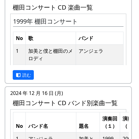
棚田コンサート CD 楽曲一覧
1999年 棚田コンサート
No
歌
バンド
1
加美と僕と棚⽥のメ
アンジェラ
ロディ
私達メシポンバンドが若い頃連続出場を果たして
きた「棚田コンサート」は、フォークソングシン
2
歌おうみんなで
グリーンマウンテ
ガーの“坂庭省悟さん”を始め審査員の方が見守る
読む
ンボーイズ
中、毎年優秀バンドが表彰されました。
3
ワンス・アンド・フ
⽉ーアカリ
2024 年 12 月 16 日 (月)
私達は、この「棚田のうた ～ふるさと加美の里
ォーエバー
棚田コンサート CD バンド別楽曲一覧
へ～」で出場した年、“２位”に入ることができま
した。賞品は何と！「地元産の卵、半年分」でし
4
僕の中のふるさと
H CORPORATION
た。
演奏回
演奏回
II
No
バンド名
題名
（１）
（２）
田んぼの真ん中で山積みの卵の箱を受け取り、バ
5
棚⽥のイネに
メシアとポン四郎
ンドメンバーで分けて持って帰ろうとしてたら、
1
アンジェラ
加美と
1999
2002