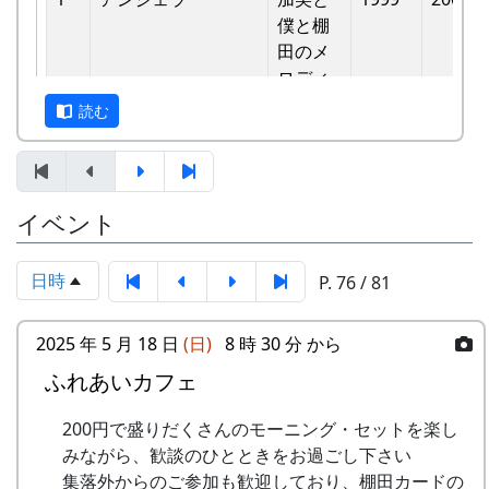
バンド
他のバンドに目茶苦茶うらやましがられたのを覚
僕と棚
6
ふるさと加美の⾥へ
メシアとポン四郎
えています。
⽥のメ
バンド
ロディ
しばらくメンバーのお家では、おいしい“たまご
読む
7
棚⽥の⾵
アンジェラ
かけごはん”や“卵料理”を味わうことができ、「音
-
アンジェラ
僕は棚
1999
楽やっててよかったなあ」と思った瞬間でした
⽥の中
8
この町で
MASA BAND
～。 (ポン四郎）
にいる
9
⻩⾦の海
アンジェラ
棚田のイネに
イベント
-
アンジェラ
棚⽥の
1999
2000
⾵
10
帰ってきたよ
H CORPORATION
日時
P. 76 / 81
-
アンジェラ
棚⽥の
1999
2001
11
帰郷〜2000〜9⽉吉
三畳⼀間
ステー
⽇
ジへ
2025 年 5 月 18 日
(日)
8 時 30 分 から
12
帰郷
なでしこ
ふれあいカフェ
-
アンジェラ
⻩⾦の
1999
2000
13
僕は棚⽥の中にいる
アンジェラ
海
200円で盛りだくさんのモーニング・セットを楽し
14
みながら、歓談のひとときをお過ごし下さい
静かに時は…
H CORPORATION
2
グリーンマウンテン
歌おう
1999
2002
集落外からのご参加も歓迎しており、棚田カードの
ボーイズ
みんな