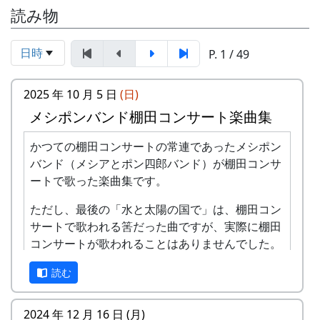
読み物
日時
P. 1 / 49
2025 年 10 月 5 日
(日)
メシポンバンド棚田コンサート楽曲集
かつての棚田コンサートの常連であったメシポン
バンド（メシアとポン四郎バンド）が棚田コンサ
ートで歌った楽曲集です。
ただし、最後の「水と太陽の国で」は、棚田コン
サートで歌われる筈だった曲ですが、実際に棚田
コンサートが歌われることはありませんでした。
棚田のうた ～ふるさと加美の里へ～
読む
2024 年 12 月 16 日 (月)