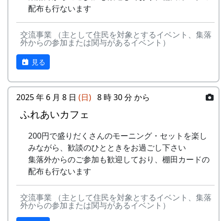
里山の自然と暮らしを守ろうと、全国に棚田オー
15
⽔と太陽の国で
メシアとポン四郎
配布も行ないます
で
ナー制度というのがあります。
バンド
-
グリーンマウンテン
あした
2000
交流事業 （主として住民を対象とするイベント、集落
ある都会の若者が、棚田で田植えをして地元の人
16
収穫の秋に
⽉ーアカリ
ボーイズ
は帰ろ
外からの参加または関与があるイベント）
に管理してもらい、収穫を楽しみに１年を過ごす
う
17
棚⽥のステージへ
アンジェラ
姿を想像して詩を書きました。
見る
-
グリーンマウンテン
君を待
2001
相棒の“うらめしあ”が曲をつけてくれて、兵庫県
2000年 加美町〜棚⽥の秋〜 穫れたての
ボーイズ
ってい
のとある棚田コンサート（収穫日に田んぼでライ
うた
2025 年 6 月 8 日
(日)
8 時 30 分 から
る
ブする企画）でみんなで歌った思い出の楽曲で
ふれあいカフェ
す。（ポン四郎）
3
⽉ーアカリ
ワン
1999
2002
No
歌
バンド
ス・ア
水と太陽の国で
200円で盛りだくさんのモーニング・セットを楽し
ンド・
1
ふるさと加美の
メシアとポン四郎バン
みながら、歓談のひとときをお過ごし下さい
フォー
⾥へ
ド
集落外からのご参加も歓迎しており、棚田カードの
エバー
配布も行ないます
2
加美の⾥か
パルス
-
⽉ーアカリ
収穫の
1999
2001
ら'98
交流事業 （主として住民を対象とするイベント、集落
秋に
外からの参加または関与があるイベント）
3
永遠の⾥
すぱ
4
H CORPORATION
僕の中
1999
2002