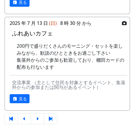
見る
4
棚⽥の⾵
アンジェラ
(II)
のふる
さと
5
なんとなく聴く
リアルキャンディーズ
うた
2025 年 7 月 13 日
(日)
8 時 30 分 から
-
H CORPORATION
帰って
1999
稲刈りの日、田んぼでオリジナル曲を披露・演奏
きたよ
する棚田コンサート。
ふれあいカフェ
6
あしたは帰ろう
グリーンマウンテンボ
ーイズ
-
HCORPORATION(II)
静かに
1999
2001
毎年曲を創り出演してきましたが、その中でも、
200円で盛りだくさんのモーニング・セットを楽し
時は…
夏のイメージを色濃く出した曲です。
みながら、歓談のひとときをお過ごし下さい
7
蒼い⾵〜棚
MASA BAND
集落外からのご参加も歓迎しており、棚田カードの
⽥'99〜
5
メシアとポン四郎バ
棚⽥の
1999
2002
水田に降り注ぐ“雨”と“太陽の光”が、私達の命を
配布も行ないます
ンド
イネに
支えているのだと実感させられた「里山のよきイ
8
ふるさと加美の
旅⼈
ベント」でした。（ポン四郎）
⾥へ
-
メシアとポン四郎バ
ふるさ
1999
2000
交流事業 （主として住民を対象とするイベント、集落
収穫祭にて
外からの参加または関与があるイベント）
ンド
と加美
9
棚⽥の四季
苔星バンド
の⾥へ
見る
10
この町で
MASA BAND
-
メシアとポン四郎バ
⽔と太
1999
2001
ンド
陽の国
11
⻩⾦の海
アンジェラ
で
2001年 加美町〜棚⽥の秋2001〜 穫れ