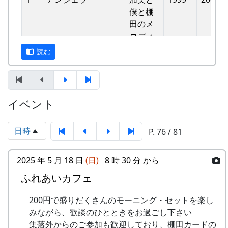
バンド
他のバンドに目茶苦茶うらやましがられたのを覚
僕と棚
6
ふるさと加美の⾥へ
メシアとポン四郎
えています。
⽥のメ
バンド
ロディ
しばらくメンバーのお家では、おいしい“たまご
読む
7
棚⽥の⾵
アンジェラ
かけごはん”や“卵料理”を味わうことができ、「音
-
アンジェラ
僕は棚
1999
楽やっててよかったなあ」と思った瞬間でした
⽥の中
8
この町で
MASA BAND
～。 (ポン四郎）
にいる
9
⻩⾦の海
アンジェラ
棚田のイネに
イベント
-
アンジェラ
棚⽥の
1999
2000
⾵
10
帰ってきたよ
H CORPORATION
日時
P. 76 / 81
-
アンジェラ
棚⽥の
1999
2001
11
帰郷〜2000〜9⽉吉
三畳⼀間
ステー
⽇
ジへ
2025 年 5 月 18 日
(日)
8 時 30 分 から
12
帰郷
なでしこ
ふれあいカフェ
-
アンジェラ
⻩⾦の
1999
2000
13
僕は棚⽥の中にいる
アンジェラ
海
200円で盛りだくさんのモーニング・セットを楽し
14
みながら、歓談のひとときをお過ごし下さい
静かに時は…
H CORPORATION
2
グリーンマウンテン
歌おう
1999
2002
集落外からのご参加も歓迎しており、棚田カードの
ボーイズ
みんな