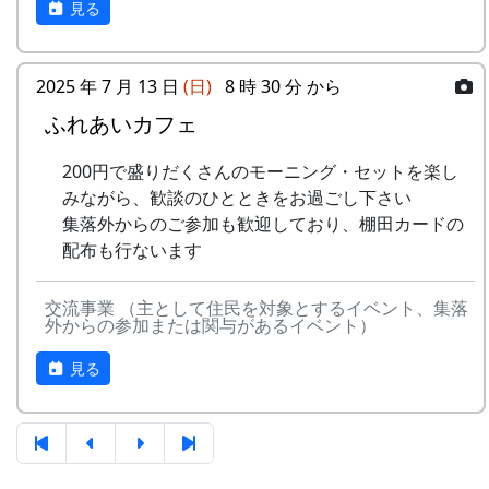
見る
4
棚⽥の⾵
アンジェラ
(II)
のふる
さと
5
なんとなく聴く
リアルキャンディーズ
うた
2025 年 7 月 13 日
(日)
8 時 30 分 から
-
H CORPORATION
帰って
1999
稲刈りの日、田んぼでオリジナル曲を披露・演奏
きたよ
する棚田コンサート。
ふれあいカフェ
6
あしたは帰ろう
グリーンマウンテンボ
ーイズ
-
HCORPORATION(II)
静かに
1999
2001
毎年曲を創り出演してきましたが、その中でも、
200円で盛りだくさんのモーニング・セットを楽し
時は…
夏のイメージを色濃く出した曲です。
みながら、歓談のひとときをお過ごし下さい
7
蒼い⾵〜棚
MASA BAND
集落外からのご参加も歓迎しており、棚田カードの
⽥'99〜
5
メシアとポン四郎バ
棚⽥の
1999
2002
水田に降り注ぐ“雨”と“太陽の光”が、私達の命を
配布も行ないます
ンド
イネに
支えているのだと実感させられた「里山のよきイ
8
ふるさと加美の
旅⼈
ベント」でした。（ポン四郎）
⾥へ
-
メシアとポン四郎バ
ふるさ
1999
2000
交流事業 （主として住民を対象とするイベント、集落
収穫祭にて
外からの参加または関与があるイベント）
ンド
と加美
9
棚⽥の四季
苔星バンド
の⾥へ
見る
10
この町で
MASA BAND
-
メシアとポン四郎バ
⽔と太
1999
2001
ンド
陽の国
11
⻩⾦の海
アンジェラ
で
2001年 加美町〜棚⽥の秋2001〜 穫れ