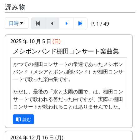
読み物
日時
P. 1 / 49
2025 年 10 月 5 日
(日)
メシポンバンド棚田コンサート楽曲集
かつての棚田コンサートの常連であったメシポン
バンド（メシアとポン四郎バンド）が棚田コンサ
ートで歌った楽曲集です。
ただし、最後の「水と太陽の国で」は、棚田コン
サートで歌われる筈だった曲ですが、実際に棚田
コンサートが歌われることはありませんでした。
棚田のうた ～ふるさと加美の里へ～
読む
2024 年 12 月 16 日 (月)