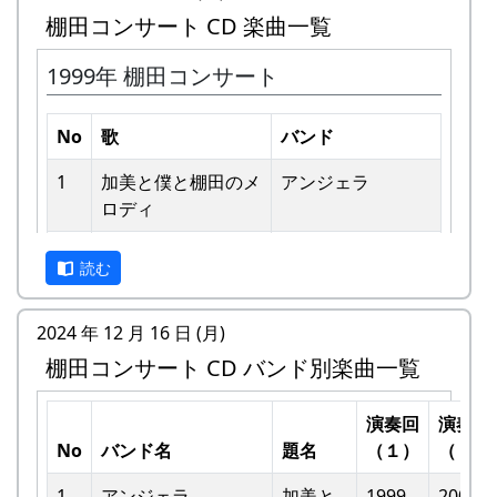
棚田コンサート CD 楽曲一覧
1999年 棚田コンサート
No
歌
バンド
1
加美と僕と棚⽥のメ
アンジェラ
ロディ
私達メシポンバンドが若い頃連続出場を果たして
きた「棚田コンサート」は、フォークソングシン
2
歌おうみんなで
グリーンマウンテ
ガーの“坂庭省悟さん”を始め審査員の方が見守る
読む
ンボーイズ
中、毎年優秀バンドが表彰されました。
3
ワンス・アンド・フ
⽉ーアカリ
2024 年 12 月 16 日 (月)
私達は、この「棚田のうた ～ふるさと加美の里
ォーエバー
棚田コンサート CD バンド別楽曲一覧
へ～」で出場した年、“２位”に入ることができま
した。賞品は何と！「地元産の卵、半年分」でし
4
僕の中のふるさと
H CORPORATION
た。
演奏回
演奏回
II
No
バンド名
題名
（１）
（２）
田んぼの真ん中で山積みの卵の箱を受け取り、バ
5
棚⽥のイネに
メシアとポン四郎
ンドメンバーで分けて持って帰ろうとしてたら、
1
アンジェラ
加美と
1999
2002