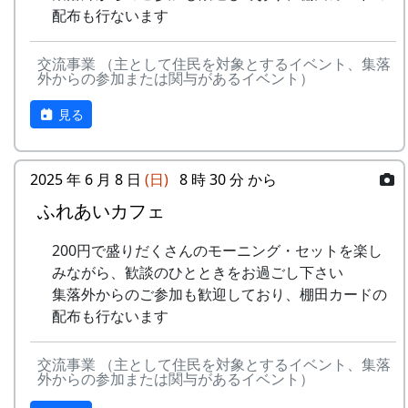
里山の自然と暮らしを守ろうと、全国に棚田オー
15
⽔と太陽の国で
メシアとポン四郎
配布も行ないます
で
ナー制度というのがあります。
バンド
-
グリーンマウンテン
あした
2000
交流事業 （主として住民を対象とするイベント、集落
ある都会の若者が、棚田で田植えをして地元の人
16
収穫の秋に
⽉ーアカリ
ボーイズ
は帰ろ
外からの参加または関与があるイベント）
に管理してもらい、収穫を楽しみに１年を過ごす
う
17
棚⽥のステージへ
アンジェラ
姿を想像して詩を書きました。
見る
-
グリーンマウンテン
君を待
2001
相棒の“うらめしあ”が曲をつけてくれて、兵庫県
2000年 加美町〜棚⽥の秋〜 穫れたての
ボーイズ
ってい
のとある棚田コンサート（収穫日に田んぼでライ
うた
2025 年 6 月 8 日
(日)
8 時 30 分 から
る
ブする企画）でみんなで歌った思い出の楽曲で
ふれあいカフェ
す。（ポン四郎）
3
⽉ーアカリ
ワン
1999
2002
No
歌
バンド
ス・ア
水と太陽の国で
200円で盛りだくさんのモーニング・セットを楽し
ンド・
1
ふるさと加美の
メシアとポン四郎バン
みながら、歓談のひとときをお過ごし下さい
フォー
⾥へ
ド
集落外からのご参加も歓迎しており、棚田カードの
エバー
配布も行ないます
2
加美の⾥か
パルス
-
⽉ーアカリ
収穫の
1999
2001
ら'98
交流事業 （主として住民を対象とするイベント、集落
秋に
外からの参加または関与があるイベント）
3
永遠の⾥
すぱ
4
H CORPORATION
僕の中
1999
2002