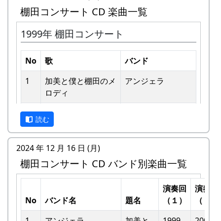
棚田コンサート CD 楽曲一覧
1999年 棚田コンサート
No
歌
バンド
1
加美と僕と棚⽥のメ
アンジェラ
ロディ
私達メシポンバンドが若い頃連続出場を果たして
きた「棚田コンサート」は、フォークソングシン
2
歌おうみんなで
グリーンマウンテ
ガーの“坂庭省悟さん”を始め審査員の方が見守る
読む
ンボーイズ
中、毎年優秀バンドが表彰されました。
3
ワンス・アンド・フ
⽉ーアカリ
2024 年 12 月 16 日 (月)
私達は、この「棚田のうた ～ふるさと加美の里
ォーエバー
棚田コンサート CD バンド別楽曲一覧
へ～」で出場した年、“２位”に入ることができま
した。賞品は何と！「地元産の卵、半年分」でし
4
僕の中のふるさと
H CORPORATION
た。
演奏回
演奏回
II
No
バンド名
題名
（１）
（２）
田んぼの真ん中で山積みの卵の箱を受け取り、バ
5
棚⽥のイネに
メシアとポン四郎
ンドメンバーで分けて持って帰ろうとしてたら、
1
アンジェラ
加美と
1999
2002