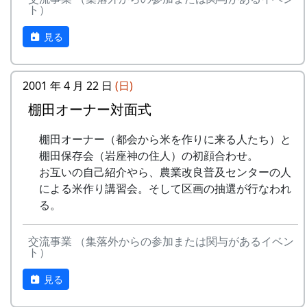
里山の自然と暮らしを守ろうと、全国に棚田オー
15
⽔と太陽の国で
メシアとポン四郎
ト）
で
ナー制度というのがあります。
バンド
見る
-
グリーンマウンテン
あした
2000
ある都会の若者が、棚田で田植えをして地元の人
16
収穫の秋に
⽉ーアカリ
ボーイズ
は帰ろ
に管理してもらい、収穫を楽しみに１年を過ごす
う
17
棚⽥のステージへ
アンジェラ
姿を想像して詩を書きました。
2001 年 4 月 22 日
(日)
-
グリーンマウンテン
君を待
2001
棚田オーナー対面式
相棒の“うらめしあ”が曲をつけてくれて、兵庫県
2000年 加美町〜棚⽥の秋〜 穫れたての
ボーイズ
ってい
のとある棚田コンサート（収穫日に田んぼでライ
うた
る
棚田オーナー（都会から米を作りに来る人たち）と
ブする企画）でみんなで歌った思い出の楽曲で
棚田保存会（岩座神の住人）の初顔合わせ。
す。（ポン四郎）
3
⽉ーアカリ
ワン
1999
2002
No
歌
バンド
お互いの自己紹介やら、農業改良普及センターの人
ス・ア
水と太陽の国で
による米作り講習会。そして区画の抽選が行なわれ
ンド・
1
ふるさと加美の
メシアとポン四郎バン
る。
フォー
⾥へ
ド
エバー
交流事業 （集落外からの参加または関与があるイベン
2
加美の⾥か
パルス
ト）
-
⽉ーアカリ
収穫の
1999
2001
ら'98
秋に
見る
3
永遠の⾥
すぱ
4
H CORPORATION
僕の中
1999
2002