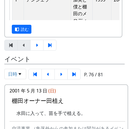
バンド
他のバンドに目茶苦茶うらやましがられたのを覚
僕と棚
6
ふるさと加美の⾥へ
メシアとポン四郎
えています。
⽥のメ
バンド
ロディ
しばらくメンバーのお家では、おいしい“たまご
読む
7
棚⽥の⾵
アンジェラ
かけごはん”や“卵料理”を味わうことができ、「音
-
アンジェラ
僕は棚
1999
楽やっててよかったなあ」と思った瞬間でした
⽥の中
8
この町で
MASA BAND
～。 (ポン四郎）
にいる
9
⻩⾦の海
アンジェラ
棚田のイネに
イベント
-
アンジェラ
棚⽥の
1999
2000
⾵
10
帰ってきたよ
H CORPORATION
日時
P. 76 / 81
-
アンジェラ
棚⽥の
1999
2001
11
帰郷〜2000〜9⽉吉
三畳⼀間
ステー
⽇
ジへ
2001 年 5 月 13 日
(日)
12
帰郷
なでしこ
棚田オーナー田植え
-
アンジェラ
⻩⾦の
1999
2000
13
僕は棚⽥の中にいる
アンジェラ
海
水田に入って、苗を手で植える。
14
静かに時は…
H CORPORATION
2
グリーンマウンテン
歌おう
1999
2002
ボーイズ
みんな
交流事業 （集落外からの参加または関与があるイベン