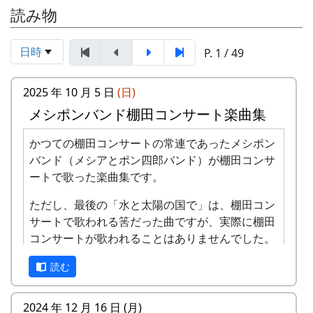
読み物
日時
P. 1 / 49
2025 年 10 月 5 日
(日)
メシポンバンド棚田コンサート楽曲集
かつての棚田コンサートの常連であったメシポン
バンド（メシアとポン四郎バンド）が棚田コンサ
ートで歌った楽曲集です。
ただし、最後の「水と太陽の国で」は、棚田コン
サートで歌われる筈だった曲ですが、実際に棚田
コンサートが歌われることはありませんでした。
棚田のうた ～ふるさと加美の里へ～
読む
2024 年 12 月 16 日 (月)