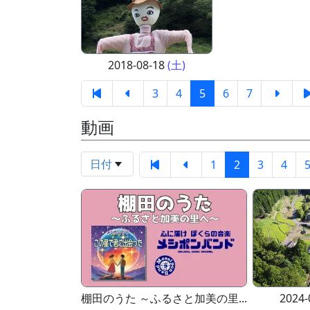
2018-08-18
(土)
3
4
5
6
7
動画
日付
1
2
3
4
棚田のうた ～ふるさと加美の里...
2024