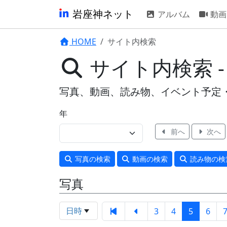
岩座神ネット
アルバム
動画
HOME
サイト内検索
サイト内検索 
写真、動画、読み物、イベント予定
年
前へ
次へ
写真
の検索
動画
の検索
読み物
の検
写真
日時
3
4
5
6