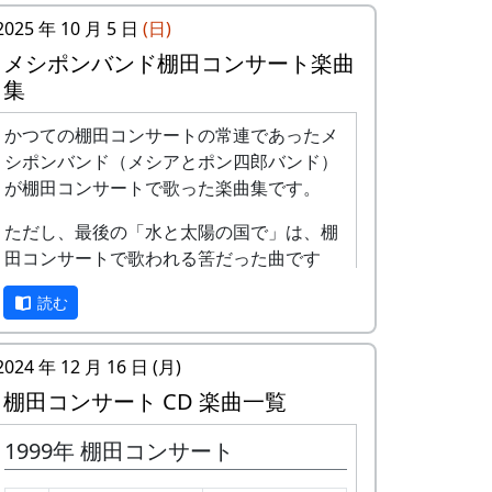
2025 年 10 月 5 日
(日)
メシポンバンド棚田コンサート楽曲
集
かつての棚田コンサートの常連であったメ
シポンバンド（メシアとポン四郎バンド）
が棚田コンサートで歌った楽曲集です。
ただし、最後の「水と太陽の国で」は、棚
田コンサートで歌われる筈だった曲です
が、実際に棚田コンサートが歌われること
読む
はありませんでした。
棚田のうた ～ふるさと加美の里へ
2024 年 12 月 16 日 (月)
～
棚田コンサート CD 楽曲一覧
1999年 棚田コンサート