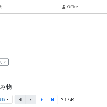
索
Office
リア
読み物
日時
P. 1 / 49