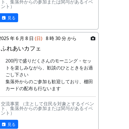
ボーイズ
は帰ろ
ト、集落外からの参加または関与があるイベ
ある都会の若者が、棚田で田植えをして地
ント）
15
⽔と太陽の国で
メシアとポン四
う
元の人に管理してもらい、収穫を楽しみに
郎バンド
１年を過ごす姿を想像して詩を書きまし
見る
-
グリーンマウンテン
君を待
2001
た。
16
収穫の秋に
⽉ーアカリ
ボーイズ
ってい
る
相棒の“うらめしあ”が曲をつけてくれて、
17
棚⽥のステージ
アンジェラ
2025 年 6 月 8 日
(日)
8 時 30 分 から
兵庫県のとある棚田コンサート（収穫日に
へ
3
⽉ーアカリ
ワン
1999
2002
ふれあいカフェ
田んぼでライブする企画）でみんなで歌っ
ス・ア
た思い出の楽曲です。（ポン四郎）
2000年 加美町〜棚⽥の秋〜 穫れ
ンド・
200円で盛りだくさんのモーニング・セッ
たてのうた
フォー
水と太陽の国で
トを楽しみながら、歓談のひとときをお過
エバー
ごし下さい
集落外からのご参加も歓迎しており、棚田
No
歌
バンド
-
⽉ーアカリ
収穫の
1999
2001
カードの配布も行ないます
秋に
1
ふるさと加美
メシアとポン四郎
の⾥へ
バンド
4
H CORPORATION
僕の中
1999
2002
交流事業 （主として住民を対象とするイベン
ト、集落外からの参加または関与があるイベ
(II)
のふる
2
加美の⾥か
パルス
ント）
さと
ら'98
見る