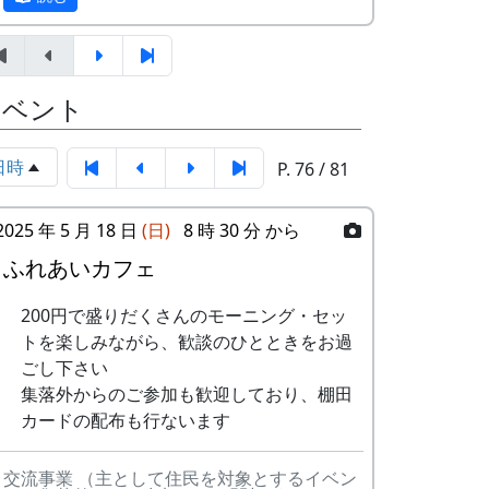
⾥へ
郎バンド
ましがられたのを覚えています。
-
アンジェラ
僕は棚
1999
しばらくメンバーのお家では、おいしい“た
7
棚⽥の⾵
アンジェラ
⽥の中
まごかけごはん”や“卵料理”を味わうことが
にいる
8
この町で
MASA BAND
イベント
でき、「音楽やっててよかったなあ」と思
-
アンジェラ
棚⽥の
1999
2000
った瞬間でした～。 (ポン四郎）
9
⻩⾦の海
アンジェラ
⾵
日時
P. 76 / 81
棚田のイネに
10
帰ってきたよ
H
-
アンジェラ
棚⽥の
1999
2001
CORPORATION
ステー
2025 年 5 月 18 日
(日)
8 時 30 分 から
ジへ
11
帰郷〜2000〜9
三畳⼀間
ふれあいカフェ
⽉吉⽇
-
アンジェラ
⻩⾦の
1999
2000
200円で盛りだくさんのモーニング・セッ
海
12
帰郷
なでしこ
トを楽しみながら、歓談のひとときをお過
ごし下さい
2
グリーンマウンテン
歌おう
1999
2002
13
僕は棚⽥の中に
アンジェラ
集落外からのご参加も歓迎しており、棚田
ボーイズ
みんな
いる
カードの配布も行ないます
で
里山の自然と暮らしを守ろうと、全国に棚
14
静かに時は…
H
田オーナー制度というのがあります。
-
グリーンマウンテン
あした
2000
CORPORATION
交流事業 （主として住民を対象とするイベン