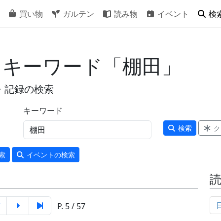
買い物
ガルテン
読み物
イベント
検
- キーワード「棚田」
・記録の検索
キーワード
検索
ク
索
イベント
の検索
7
P. 5 / 57