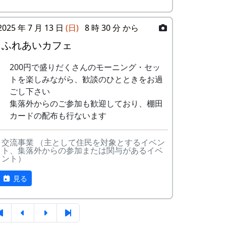
-
H CORPORATION
帰って
1999
3
永遠の⾥
すぱ
きたよ
稲刈りの日、田んぼでオリジナル曲を披
露・演奏する棚田コンサート。
4
棚⽥の⾵
アンジェラ
2025 年 7 月 13 日
(日)
8 時 30 分 から
-
HCORPORATION(II)
静かに
1999
2001
ふれあいカフェ
毎年曲を創り出演してきましたが、その中
時は…
5
なんとなく聴
リアルキャンディ
でも、夏のイメージを色濃く出した曲で
くうた
ーズ
5
メシアとポン四郎バ
棚⽥の
1999
2002
200円で盛りだくさんのモーニング・セッ
す。
ンド
イネに
6
あしたは帰ろ
グリーンマウンテ
トを楽しみながら、歓談のひとときをお過
水田に降り注ぐ“雨”と“太陽の光”が、私達の
う
ンボーイズ
ごし下さい
-
メシアとポン四郎バ
ふるさ
1999
2000
命を支えているのだと実感させられた「里
集落外からのご参加も歓迎しており、棚田
ンド
と加美
7
蒼い⾵〜棚
MASA BAND
山のよきイベント」でした。（ポン四郎）
カードの配布も行ないます
の⾥へ
⽥'99〜
収穫祭にて
交流事業 （主として住民を対象とするイベン
-
メシアとポン四郎バ
⽔と太
1999
2001
8
ふるさと加美
旅⼈
ト、集落外からの参加または関与があるイベ
ンド
陽の国
の⾥へ
ント）
で
9
棚⽥の四季
苔星バンド
見る
6
MASA BAND
この町
1999
2000
10
この町で
MASA BAND
で
11
⻩⾦の海
アンジェラ
-
MASA BAND
蒼い
2000