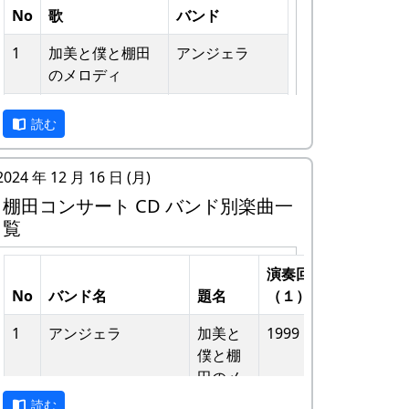
No
歌
バンド
1
加美と僕と棚⽥
アンジェラ
のメロディ
2
歌おうみんなで
グリーンマウン
私達メシポンバンドが若い頃連続出場を果
読む
テンボーイズ
たしてきた「棚田コンサート」は、フォー
クソングシンガーの“坂庭省悟さん”を始め
3
ワンス・アン
⽉ーアカリ
2024 年 12 月 16 日 (月)
審査員の方が見守る中、毎年優秀バンドが
ド・フォーエバ
棚田コンサート CD バンド別楽曲一
表彰されました。
ー
覧
私達は、この「棚田のうた ～ふるさと加
4
僕の中のふるさ
H
美の里へ～」で出場した年、“２位”に入る
演奏回
演奏回
と
CORPORATION
ことができました。賞品は何と！「地元産
No
バンド名
題名
（１）
（２）
II
の卵、半年分」でした。
1
アンジェラ
加美と
1999
2002
5
棚⽥のイネに
メシアとポン四
田んぼの真ん中で山積みの卵の箱を受け取
僕と棚
郎バンド
り、バンドメンバーで分けて持って帰ろう
⽥のメ
6
ふるさと加美の
メシアとポン四
としてたら、他のバンドに目茶苦茶うらや
ロディ
読む