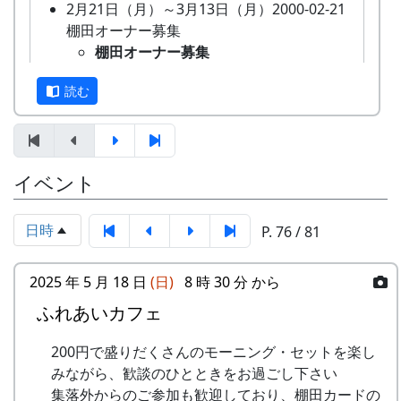
2月21日（月）～3月13日（月）2000-02-21
地区をみんなで守っていくことに積極的に協力し
吾。
棚田オーナー募集
てもらうために始められた。1区画100平方mで
餅つき・野菜即売
棚田オーナー募集
10区画を募集した。会費は5万円。
10月3日（日）
全 20 区画あるオーナー田のうち、
蕎麦刈り
「加美町への想い」「志望動機」「自己アピー
読む
再契約済みの 15 区画をのぞいた 5
蕎麦の刈取り。人手不足が心配され
ル」などの作文を含む申し込みアンケートを書類
区画について、新しいオーナーを募
ています。（予定変更。17日に延期
選考し、10組が選ばれた。
集。
されました。）再度、予定変更。や
3月24日（金） 2000-03-24 棚田オーナー選
っぱりやります。というか、やりま
特典として
イベント
考会
した。ごめんなさい。
一から十までプロの指導を受けて低農薬
選考会
10月9日（土）
栽培の米作りが体験でき、収穫した米は
4月23日（日） 2000-04-23 棚田オーナー対
五霊神社秋祭り（宵宮）
日時
P. 76 / 81
全部持ち帰ることができる。
面式
10月10日（日）
加美町の宿泊施設が安く利用できる。
棚田オーナー対面式
五霊神社秋祭り
加美町の特産品がもらえる(1万円相当)な
2025 年 5 月 18 日
(日)
8 時 30 分 から
棚田オーナー（都会から米を作りに
10月11日（祝）
ど。
来る人たち）と棚田保存会（岩座神
ふれあいカフェ
オーナー田収穫祭
オーナーの義務は
の住人）の初顔合わせ。お互いの自
天日干しにした稲を脱穀し、籾摺り
田んぼに入って米を作る。
200円で盛りだくさんのモーニング・セットを楽し
己紹介やら、農業改良普及センター
（もみすり）して玄米にし、袋に詰
自然とまじめにつきあう。
みながら、歓談のひとときをお過ごし下さい
の人による米作り講習会。そして区
めて持ち帰ります。|
地域の人たちになじみ、仲良くする。
集落外からのご参加も歓迎しており、棚田カードの
画の抽選が行なわれる。
案山子コンテスト