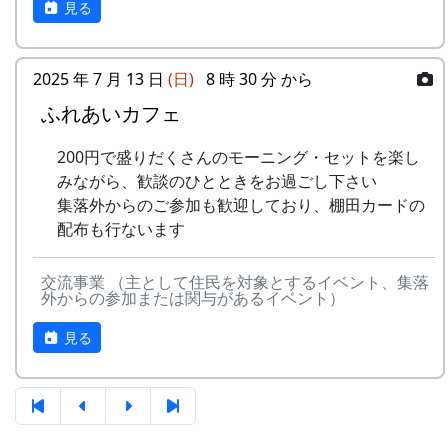
案山子を作って田んぼの畦に立て
見る
いうことで、どうか大目に見てください。
る。
万年草挿し木
石垣を飾る万年草の苗を育てるため
2025 年 7 月 13 日
(日)
8 時 30 分 から
に、ポットに挿し木をする。
ふれあいカフェ
こんなもんです。写真を見てもらうと一番よくわ
8月20日（日）2000-08-20 蕎麦種蒔き
かる。山肌を切り開いて作られた「段々畑」のよ
蕎麦植え
200円で盛りだくさんのモーニング・セットを楽し
うな田んぼです。
蕎麦の種を植える。
みながら、歓談のひとときをお過ごし下さい
9月24日（日）2000-09-24 棚田オーナー稲刈
集落外からのご参加も歓迎しており、棚田カードの
岩座神には、大小あわせて465枚の棚田がありま
り ...
配布も行ないます
す。
稲刈り
鎌（のこぎり鎌）を使って稲を刈り
そして、全国棚田サミットに参加した木原博さん
交流事業 （主として住民を対象とするイベント、集落
取り、稲木に掛けて天日干しにす
の話によると、「岩座神の棚田みたいに石垣がシ
外からの参加または関与があるイベント）
る。
ャキッとして奇麗なやつは珍しいんじゃ」という
棚田コンサート
見る
事です。石垣の高さは平均 2 m、高いところで 5
10月7日（土）～10月8日（日）2000-10-07
m。石の組み方などから見て、鎌倉時代にさかの
宵宮 2000-10-08 秋祭
ぼるそうです。
秋祭り
ところが、そういう自慢話だけで済むわけでなく
7日が宵宮。