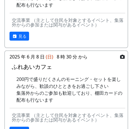
地区の美しい景観を守るため、美化活動
配布も行ないます
5月14日（日） 2000-05-14 棚田オーナー田
今日まで活躍（？）してくれた案山
に積極的に参加する。
植え
子のコンテスト。
田植え、ヒエ引き、月2回の草刈り、刈
田植え
交流事業 （主として住民を対象とするイベント、集落
10月17日（日）
り取り、稲木などは自分でやること(田
外からの参加または関与があるイベント）
水田に入って、苗を手で植える。
蕎麦刈り
すき、田ごしらえ、普段の水管理、消
6月11日（日） 2000-06-11 棚田オーナー草
蕎麦の刈取り。人手不足が心配され
毒、施肥、脱穀、乾燥、もみすりなどは
見る
刈り、肥料散布
ています。当初の予定通り、３日に
農家が行う)など。
草刈り、肥料散布
行われました。
石垣や畦道の草刈り、肥料の散布。
『広報かみ』1997年6月号より
12月12日（日）
2025 年 6 月 8 日
(日)
8 時 30 分 から
7月30日（日）2000-07-30 棚田オーナー草引
注連縄作り
そもそも、棚田(たなだ)とは、どんなも
ふれあいカフェ
き作業 ...
村老人会の指導のもと、棚田オーナ
のか
草引き作業
ーが注連縄作りに挑戦
200円で盛りだくさんのモーニング・セットを楽し
水田の中の雑草を引き抜く。
餅つき
みながら、歓談のひとときをお過ごし下さい
あまごつかみ
集落外からのご参加も歓迎しており、棚田カードの
予定がころころと変更されたような気がします
川に放流されたあまごを手で掴んで
配布も行ないます
が、気のせいでしょうか。
獲る。子供たちのためのアトラクシ
ョン。串に刺して塩焼きにして食す
NASAのスペースシャトルですら、天候で打上げ
交流事業 （主として住民を対象とするイベント、集落
る。
予定が変わります。ましてや、お天気まかせの農
外からの参加または関与があるイベント）
案山子作り
作物が相手ですから、これぐらいは誤差の範囲と