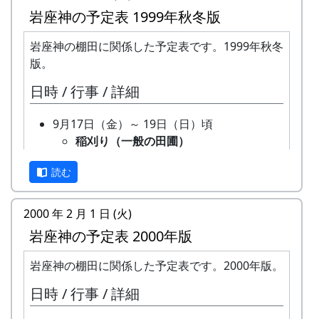
岩座神の予定表 1999年秋冬版
岩座神は「日本の棚田百選」にも選ばれた棚田の
村です。
岩座神の棚田に関係した予定表です。1999年秋冬
版。
1997年から岩座神では「棚田オーナー制度」が始
日時 / 行事 / 詳細
まりました。
「棚田」とはどんなものか、「棚田オーナー制
9月17日（金）～ 19日（日）頃
度」とはどういうものか、ちょっと見ていって下
稲刈り（一般の田圃）
さい。
機械（小さなコンバイン）で刈取り
読む
と脱穀を同時にやるのが普通です。
※ 以下は、主として1997年に作成し、1998年、
そのまま乾燥機に放り込みます。
1999年、2002年に若干の加筆を行ったもので
9月26日（日）
2000 年 2 月 1 日 (火)
す。
オーナー田の稲刈り
岩座神の予定表 2000年版
棚田オーナー制度とは
鎌で刈って、稲木（いなき）に掛け
て、天日干しにします。脱穀はもっ
岩座神の棚田に関係した予定表です。2000年版。
まじめに農業に取り組み、自然とふれあう勇気を
と後になります。
日時 / 行事 / 詳細
持ち、地域になじめる方または家族に、単に米作
棚田コンサート
りを楽しむだけでなく、美しい景観を誇る岩座神
アマチュア・バンド５組＋坂庭省