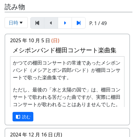
読み物
日時
P. 1 / 49
2025 年 10 月 5 日
(日)
メシポンバンド棚田コンサート楽曲集
かつての棚田コンサートの常連であったメシポン
バンド（メシアとポン四郎バンド）が棚田コンサ
ートで歌った楽曲集です。
ただし、最後の「水と太陽の国で」は、棚田コン
サートで歌われる筈だった曲ですが、実際に棚田
コンサートが歌われることはありませんでした。
棚田のうた ～ふるさと加美の里へ～
読む
2024 年 12 月 16 日 (月)