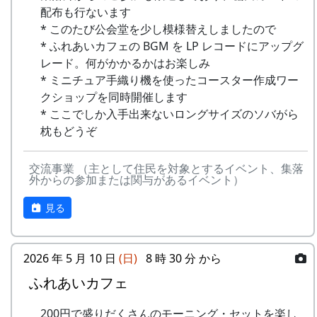
里山の自然と暮らしを守ろうと、全国に棚田オー
15
⽔と太陽の国で
メシアとポン四郎
配布も行ないます
で
ナー制度というのがあります。
バンド
* このたび公会堂を少し模様替えしましたので
-
グリーンマウンテン
あした
2000
* ふれあいカフェの BGM を LP レコードにアップグ
ある都会の若者が、棚田で田植えをして地元の人
16
収穫の秋に
⽉ーアカリ
ボーイズ
は帰ろ
レード。何がかかるかはお楽しみ
に管理してもらい、収穫を楽しみに１年を過ごす
う
* ミニチュア手織り機を使ったコースター作成ワー
17
棚⽥のステージへ
アンジェラ
姿を想像して詩を書きました。
クショップを同時開催します
-
グリーンマウンテン
君を待
2001
相棒の“うらめしあ”が曲をつけてくれて、兵庫県
* ここでしか入手出来ないロングサイズのソバがら
2000年 加美町〜棚⽥の秋〜 穫れたての
ボーイズ
ってい
のとある棚田コンサート（収穫日に田んぼでライ
枕もどうぞ
うた
る
ブする企画）でみんなで歌った思い出の楽曲で
す。（ポン四郎）
交流事業 （主として住民を対象とするイベント、集落
3
⽉ーアカリ
ワン
1999
2002
No
歌
バンド
外からの参加または関与があるイベント）
ス・ア
水と太陽の国で
ンド・
1
ふるさと加美の
メシアとポン四郎バン
見る
フォー
⾥へ
ド
エバー
2
加美の⾥か
パルス
2026 年 5 月 10 日
(日)
8 時 30 分 から
-
⽉ーアカリ
収穫の
1999
2001
ら'98
ふれあいカフェ
秋に
3
永遠の⾥
すぱ
4
H CORPORATION
僕の中
1999
2002
200円で盛りだくさんのモーニング・セットを楽し