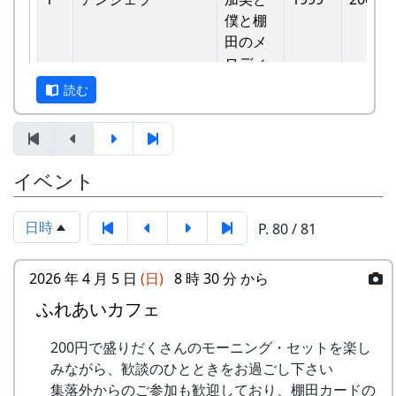
バンド
他のバンドに目茶苦茶うらやましがられたのを覚
僕と棚
6
ふるさと加美の⾥へ
メシアとポン四郎
えています。
⽥のメ
バンド
ロディ
しばらくメンバーのお家では、おいしい“たまご
読む
7
棚⽥の⾵
アンジェラ
かけごはん”や“卵料理”を味わうことができ、「音
-
アンジェラ
僕は棚
1999
楽やっててよかったなあ」と思った瞬間でした
⽥の中
8
この町で
MASA BAND
～。 (ポン四郎）
にいる
9
⻩⾦の海
アンジェラ
棚田のイネに
イベント
-
アンジェラ
棚⽥の
1999
2000
⾵
10
帰ってきたよ
H CORPORATION
日時
P. 80 / 81
-
アンジェラ
棚⽥の
1999
2001
11
帰郷〜2000〜9⽉吉
三畳⼀間
ステー
⽇
ジへ
2026 年 4 月 5 日
(日)
8 時 30 分 から
12
帰郷
なでしこ
ふれあいカフェ
-
アンジェラ
⻩⾦の
1999
2000
13
僕は棚⽥の中にいる
アンジェラ
海
200円で盛りだくさんのモーニング・セットを楽し
14
みながら、歓談のひとときをお過ごし下さい
静かに時は…
H CORPORATION
2
グリーンマウンテン
歌おう
1999
2002
集落外からのご参加も歓迎しており、棚田カードの
ボーイズ
みんな