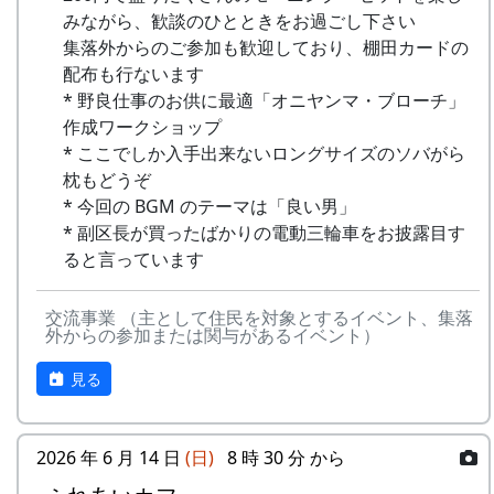
4
棚⽥の⾵
アンジェラ
(II)
のふる
みながら、歓談のひとときをお過ごし下さい
さと
集落外からのご参加も歓迎しており、棚田カードの
5
なんとなく聴く
リアルキャンディーズ
配布も行ないます
うた
-
H CORPORATION
帰って
1999
稲刈りの日、田んぼでオリジナル曲を披露・演奏
* 野良仕事のお供に最適「オニヤンマ・ブローチ」
きたよ
する棚田コンサート。
作成ワークショップ
6
あしたは帰ろう
グリーンマウンテンボ
* ここでしか入手出来ないロングサイズのソバがら
ーイズ
-
HCORPORATION(II)
静かに
1999
2001
毎年曲を創り出演してきましたが、その中でも、
枕もどうぞ
時は…
夏のイメージを色濃く出した曲です。
7
蒼い⾵〜棚
MASA BAND
* 今回の BGM のテーマは「良い男」
⽥'99〜
* 副区長が買ったばかりの電動三輪車をお披露目す
5
メシアとポン四郎バ
棚⽥の
1999
2002
水田に降り注ぐ“雨”と“太陽の光”が、私達の命を
ると言っています
ンド
イネに
支えているのだと実感させられた「里山のよきイ
8
ふるさと加美の
旅⼈
ベント」でした。（ポン四郎）
⾥へ
-
メシアとポン四郎バ
ふるさ
1999
2000
交流事業 （主として住民を対象とするイベント、集落
収穫祭にて
ンド
と加美
外からの参加または関与があるイベント）
9
棚⽥の四季
苔星バンド
の⾥へ
見る
10
この町で
MASA BAND
-
メシアとポン四郎バ
⽔と太
1999
2001
ンド
陽の国
11
⻩⾦の海
アンジェラ
で
2026 年 6 月 14 日
(日)
8 時 30 分 から
2001年 加美町〜棚⽥の秋2001〜 穫れ