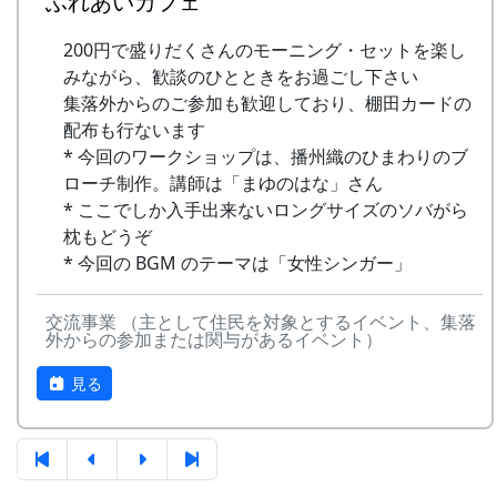
ふれあいカフェ
6
MASA BAND
この町
1999
2000
たてのうた
で
200円で盛りだくさんのモーニング・セットを楽し
みながら、歓談のひとときをお過ごし下さい
-
MASA BAND
蒼い
2000
No
歌
バンド
集落外からのご参加も歓迎しており、棚田カードの
⾵〜棚
毎年、収穫を祝って田んぼの中で行われる“棚田
配布も行ないます
1
静かに時は…
H CORPORATION II
⽥'99〜
コンサート”に出演していました。それと、学校
* 今回のワークショップは、播州織のひまわりのブ
2
きっと また ここ
ベリーラ１／２
-
MASA BAND
忘れた
2002
でビオトープを作り、イネを育てようというプロ
ローチ制作。講師は「まゆのはな」さん
で
くない
ジェクトをしていた時期が重なってできた曲で
* ここでしか入手出来ないロングサイズのソバがら
もの
す。
枕もどうぞ
3
⽔と太陽の国で
メシアとポン四郎バ
（棚
* 今回の BGM のテーマは「女性シンガー」
ンド
里山の田園に訪れる四季のうつろい。自然が作る
⽥'02）
芸術に、勝るものは、ありませんね。（ポン四
4
棚⽥の春
親⼦バンド
交流事業 （主として住民を対象とするイベント、集落
郎）
-
新⽣' MASA BAND
夏、棚
2001
外からの参加または関与があるイベント）
⽥。
5
棚⽥のステージへ
アンジェラ
青空の光とともに
（棚
見る
⽥'01）
6
Far away 〜ここ
すぱちっち
ろの詩〜
7
三畳⼀間
帰郷〜
1999
2000〜
7
収穫の秋に
⽉ーアカリ