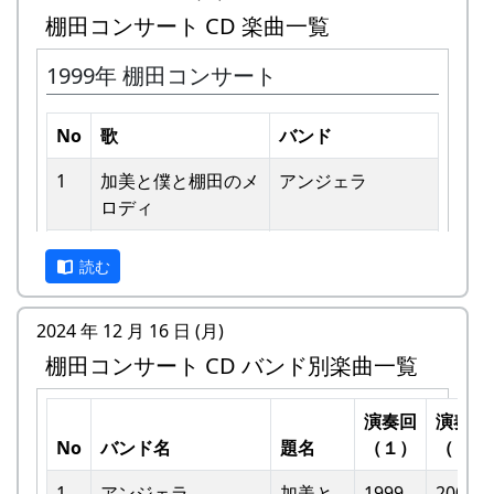
棚田コンサート CD 楽曲一覧
1999年 棚田コンサート
No
歌
バンド
1
加美と僕と棚⽥のメ
アンジェラ
ロディ
私達メシポンバンドが若い頃連続出場を果たして
きた「棚田コンサート」は、フォークソングシン
2
歌おうみんなで
グリーンマウンテ
ガーの“坂庭省悟さん”を始め審査員の方が見守る
読む
ンボーイズ
中、毎年優秀バンドが表彰されました。
3
ワンス・アンド・フ
⽉ーアカリ
2024 年 12 月 16 日 (月)
私達は、この「棚田のうた ～ふるさと加美の里
ォーエバー
棚田コンサート CD バンド別楽曲一覧
へ～」で出場した年、“２位”に入ることができま
した。賞品は何と！「地元産の卵、半年分」でし
4
僕の中のふるさと
H CORPORATION
た。
演奏回
演奏回
II
No
バンド名
題名
（１）
（２）
田んぼの真ん中で山積みの卵の箱を受け取り、バ
5
棚⽥のイネに
メシアとポン四郎
ンドメンバーで分けて持って帰ろうとしてたら、
1
アンジェラ
加美と
1999
2002