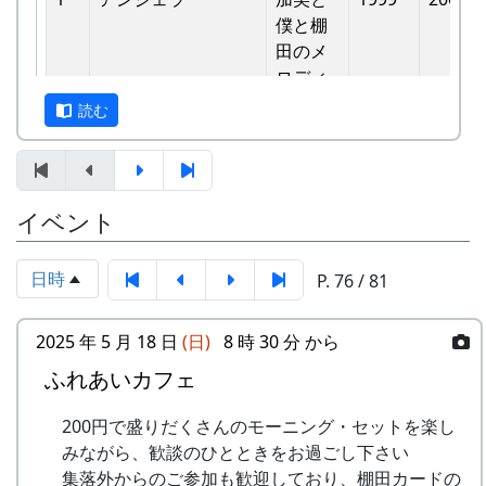
バンド
他のバンドに目茶苦茶うらやましがられたのを覚
僕と棚
6
ふるさと加美の⾥へ
メシアとポン四郎
えています。
⽥のメ
バンド
ロディ
しばらくメンバーのお家では、おいしい“たまご
読む
7
棚⽥の⾵
アンジェラ
かけごはん”や“卵料理”を味わうことができ、「音
-
アンジェラ
僕は棚
1999
楽やっててよかったなあ」と思った瞬間でした
⽥の中
8
この町で
MASA BAND
～。 (ポン四郎）
にいる
9
⻩⾦の海
アンジェラ
棚田のイネに
イベント
-
アンジェラ
棚⽥の
1999
2000
⾵
10
帰ってきたよ
H CORPORATION
日時
P. 76 / 81
-
アンジェラ
棚⽥の
1999
2001
11
帰郷〜2000〜9⽉吉
三畳⼀間
ステー
⽇
ジへ
2025 年 5 月 18 日
(日)
8 時 30 分 から
12
帰郷
なでしこ
ふれあいカフェ
-
アンジェラ
⻩⾦の
1999
2000
13
僕は棚⽥の中にいる
アンジェラ
海
200円で盛りだくさんのモーニング・セットを楽し
14
みながら、歓談のひとときをお過ごし下さい
静かに時は…
H CORPORATION
2
グリーンマウンテン
歌おう
1999
2002
集落外からのご参加も歓迎しており、棚田カードの
ボーイズ
みんな