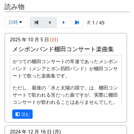
読み物
日時
P. 1 / 49
2025 年 10 月 5 日
(日)
メシポンバンド棚田コンサート楽曲集
かつての棚田コンサートの常連であったメシポン
バンド（メシアとポン四郎バンド）が棚田コンサ
ートで歌った楽曲集です。
ただし、最後の「水と太陽の国で」は、棚田コン
サートで歌われる筈だった曲ですが、実際に棚田
コンサートが歌われることはありませんでした。
棚田のうた ～ふるさと加美の里へ～
読む
2024 年 12 月 16 日 (月)