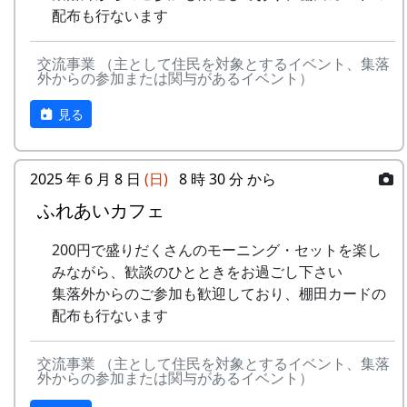
里山の自然と暮らしを守ろうと、全国に棚田オー
15
⽔と太陽の国で
メシアとポン四郎
配布も行ないます
で
ナー制度というのがあります。
バンド
-
グリーンマウンテン
あした
2000
交流事業 （主として住民を対象とするイベント、集落
ある都会の若者が、棚田で田植えをして地元の人
16
収穫の秋に
⽉ーアカリ
ボーイズ
は帰ろ
外からの参加または関与があるイベント）
に管理してもらい、収穫を楽しみに１年を過ごす
う
17
棚⽥のステージへ
アンジェラ
姿を想像して詩を書きました。
見る
-
グリーンマウンテン
君を待
2001
相棒の“うらめしあ”が曲をつけてくれて、兵庫県
2000年 加美町〜棚⽥の秋〜 穫れたての
ボーイズ
ってい
のとある棚田コンサート（収穫日に田んぼでライ
うた
2025 年 6 月 8 日
(日)
8 時 30 分 から
る
ブする企画）でみんなで歌った思い出の楽曲で
ふれあいカフェ
す。（ポン四郎）
3
⽉ーアカリ
ワン
1999
2002
No
歌
バンド
ス・ア
水と太陽の国で
200円で盛りだくさんのモーニング・セットを楽し
ンド・
1
ふるさと加美の
メシアとポン四郎バン
みながら、歓談のひとときをお過ごし下さい
フォー
⾥へ
ド
集落外からのご参加も歓迎しており、棚田カードの
エバー
配布も行ないます
2
加美の⾥か
パルス
-
⽉ーアカリ
収穫の
1999
2001
ら'98
交流事業 （主として住民を対象とするイベント、集落
秋に
外からの参加または関与があるイベント）
3
永遠の⾥
すぱ
4
H CORPORATION
僕の中
1999
2002