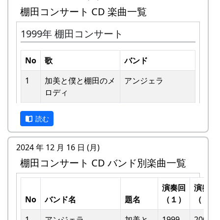
棚田コンサート CD 楽曲一覧
1999年 棚田コンサート
No
歌
バンド
1
加美と僕と棚⽥のメ
アンジェラ
ロディ
私達メシポンバンドが若い頃連続出場を果たして
きた「棚田コンサート」は、フォークソングシン
2
歌おうみんなで
グリーンマウンテ
ガーの“坂庭省悟さん”を始め審査員の方が見守る
読む
ンボーイズ
中、毎年優秀バンドが表彰されました。
3
ワンス・アンド・フ
⽉ーアカリ
2024 年 12 月 16 日 (月)
私達は、この「棚田のうた ～ふるさと加美の里
ォーエバー
棚田コンサート CD バンド別楽曲一覧
へ～」で出場した年、“２位”に入ることができま
した。賞品は何と！「地元産の卵、半年分」でし
4
僕の中のふるさと
H CORPORATION
た。
演奏回
演奏回
II
No
バンド名
題名
（１）
（２）
田んぼの真ん中で山積みの卵の箱を受け取り、バ
5
棚⽥のイネに
メシアとポン四郎
ンドメンバーで分けて持って帰ろうとしてたら、
1
アンジェラ
加美と
1999
2002