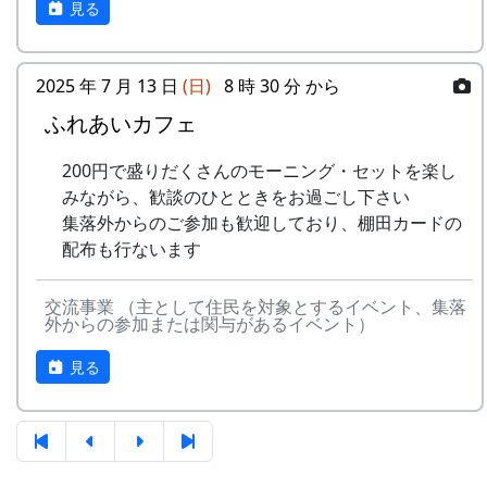
見る
4
棚⽥の⾵
アンジェラ
(II)
のふる
さと
5
なんとなく聴く
リアルキャンディーズ
うた
2025 年 7 月 13 日
(日)
8 時 30 分 から
-
H CORPORATION
帰って
1999
稲刈りの日、田んぼでオリジナル曲を披露・演奏
きたよ
する棚田コンサート。
ふれあいカフェ
6
あしたは帰ろう
グリーンマウンテンボ
ーイズ
-
HCORPORATION(II)
静かに
1999
2001
毎年曲を創り出演してきましたが、その中でも、
200円で盛りだくさんのモーニング・セットを楽し
時は…
夏のイメージを色濃く出した曲です。
みながら、歓談のひとときをお過ごし下さい
7
蒼い⾵〜棚
MASA BAND
集落外からのご参加も歓迎しており、棚田カードの
⽥'99〜
5
メシアとポン四郎バ
棚⽥の
1999
2002
水田に降り注ぐ“雨”と“太陽の光”が、私達の命を
配布も行ないます
ンド
イネに
支えているのだと実感させられた「里山のよきイ
8
ふるさと加美の
旅⼈
ベント」でした。（ポン四郎）
⾥へ
-
メシアとポン四郎バ
ふるさ
1999
2000
交流事業 （主として住民を対象とするイベント、集落
収穫祭にて
外からの参加または関与があるイベント）
ンド
と加美
9
棚⽥の四季
苔星バンド
の⾥へ
見る
10
この町で
MASA BAND
-
メシアとポン四郎バ
⽔と太
1999
2001
ンド
陽の国
11
⻩⾦の海
アンジェラ
で
2001年 加美町〜棚⽥の秋2001〜 穫れ