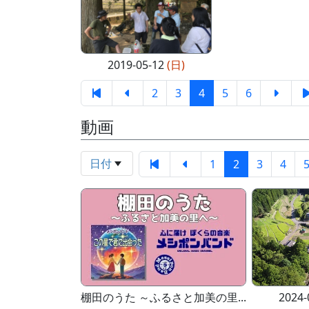
2019-05-12
(日)
2
3
4
5
6
動画
日付
1
2
3
4
棚田のうた ～ふるさと加美の里...
2024