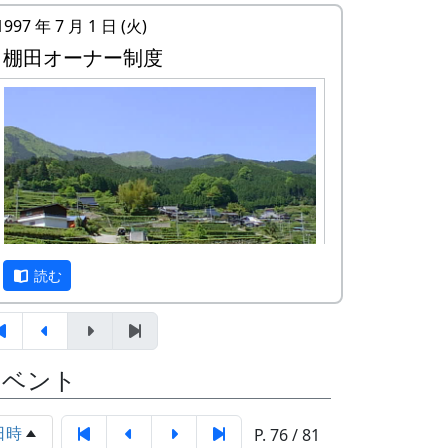
1997 年 7 月 1 日 (火)
棚田オーナー制度
読む
岩座神は「日本の棚田百選」にも選ばれた
棚田の村です。
イベント
1997年から岩座神では「棚田オーナー制
日時
P. 76 / 81
度」が始まりました。