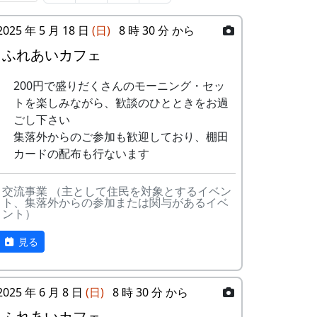
「棚田」とはどんなものか、「棚田オーナ
2025 年 5 月 18 日
(日)
8 時 30 分 から
ー制度」とはどういうものか、ちょっと見
ふれあいカフェ
ていって下さい。
※ 以下は、主として1997年に作成し、
200円で盛りだくさんのモーニング・セッ
1998年、1999年、2002年に若干の加筆を
トを楽しみながら、歓談のひとときをお過
行ったものです。
ごし下さい
集落外からのご参加も歓迎しており、棚田
棚田オーナー制度とは
カードの配布も行ないます
まじめに農業に取り組み、自然とふれあう
交流事業 （主として住民を対象とするイベン
勇気を持ち、地域になじめる方または家族
ト、集落外からの参加または関与があるイベ
に、単に米作りを楽しむだけでなく、美し
ント）
い景観を誇る岩座神地区をみんなで守って
見る
いくことに積極的に協力してもらうために
始められた。1区画100平方mで10区画を募
集した。会費は5万円。
2025 年 6 月 8 日
(日)
8 時 30 分 から
「加美町への想い」「志望動機」「自己ア
ふれあいカフェ