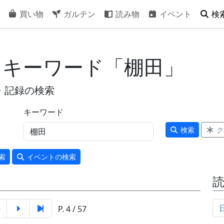
買い物
ガルテン
読み物
イベント
検
- キーワード「棚田」
・記録の検索
キーワード
検索
ク
索
イベント
の検索
6
P. 4 / 57