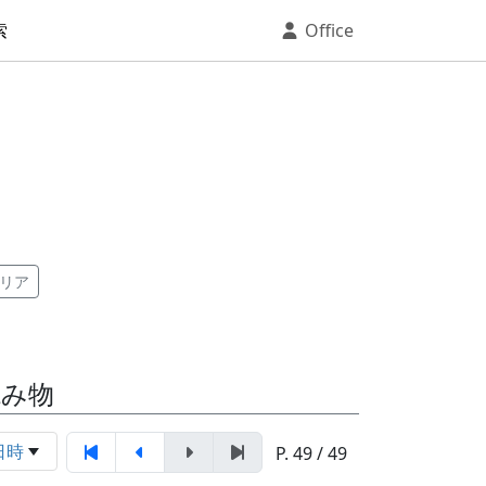
索
Office
リア
読み物
日時
P. 49 / 49