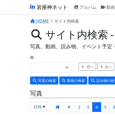
岩座神ネット
アルバム
動画
HOME
サイト内検索
サイト内検索 
写真、動画、読み物、イベント予定
年
前へ
次へ
写真
の検索
動画
の検索
読み物
の検
写真
日時
2
3
4
5