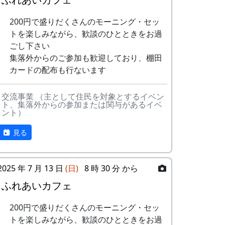
ピール」などの作文を含む申し込みアンケ
ートを書類選考し、10組が選ばれた。
200円で盛りだくさんのモーニング・セッ
トを楽しみながら、歓談のひとときをお過
特典として
ごし下さい
一から十までプロの指導を受けて
集落外からのご参加も歓迎しており、棚田
低農薬栽培の米作りが体験でき、
カードの配布も行ないます
収穫した米は全部持ち帰ることが
できる。
交流事業 （主として住民を対象とするイベン
加美町の宿泊施設が安く利用でき
ト、集落外からの参加または関与があるイベ
る。
ント）
加美町の特産品がもらえる(1万円
見る
相当)など。
オーナーの義務は
田んぼに入って米を作る。
2025 年 7 月 13 日
(日)
8 時 30 分 から
自然とまじめにつきあう。
地域の人たちになじみ、仲良くす
ふれあいカフェ
る。
地区の美しい景観を守るため、美
200円で盛りだくさんのモーニング・セッ
化活動に積極的に参加する。
トを楽しみながら、歓談のひとときをお過