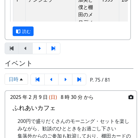
バンド
他のバンドに目茶苦茶うらやましがられたのを覚
僕と棚
6
ふるさと加美の⾥へ
メシアとポン四郎
えています。
⽥のメ
バンド
ロディ
しばらくメンバーのお家では、おいしい“たまご
読む
7
棚⽥の⾵
アンジェラ
かけごはん”や“卵料理”を味わうことができ、「音
-
アンジェラ
僕は棚
1999
楽やっててよかったなあ」と思った瞬間でした
⽥の中
8
この町で
MASA BAND
～。 (ポン四郎）
にいる
9
⻩⾦の海
アンジェラ
棚田のイネに
イベント
-
アンジェラ
棚⽥の
1999
2000
⾵
10
帰ってきたよ
H CORPORATION
日時
P. 75 / 81
-
アンジェラ
棚⽥の
1999
2001
11
帰郷〜2000〜9⽉吉
三畳⼀間
ステー
⽇
ジへ
2025 年 2 月 9 日
(日)
8 時 30 分 から
12
帰郷
なでしこ
ふれあいカフェ
-
アンジェラ
⻩⾦の
1999
2000
13
僕は棚⽥の中にいる
アンジェラ
海
200円で盛りだくさんのモーニング・セットを楽し
14
みながら、歓談のひとときをお過ごし下さい
静かに時は…
H CORPORATION
2
グリーンマウンテン
歌おう
1999
2002
集落外からのご参加も歓迎しており、棚田カードの
ボーイズ
みんな