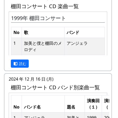
棚田コンサート CD 楽曲一覧
1999年 棚田コンサート
No
歌
バンド
1
加美と僕と棚⽥のメ
アンジェラ
ロディ
私達メシポンバンドが若い頃連続出場を果たして
きた「棚田コンサート」は、フォークソングシン
2
歌おうみんなで
グリーンマウンテ
ガーの“坂庭省悟さん”を始め審査員の方が見守る
読む
ンボーイズ
中、毎年優秀バンドが表彰されました。
3
ワンス・アンド・フ
⽉ーアカリ
2024 年 12 月 16 日 (月)
私達は、この「棚田のうた ～ふるさと加美の里
ォーエバー
棚田コンサート CD バンド別楽曲一覧
へ～」で出場した年、“２位”に入ることができま
した。賞品は何と！「地元産の卵、半年分」でし
4
僕の中のふるさと
H CORPORATION
た。
演奏回
演奏回
II
No
バンド名
題名
（１）
（２）
田んぼの真ん中で山積みの卵の箱を受け取り、バ
5
棚⽥のイネに
メシアとポン四郎
ンドメンバーで分けて持って帰ろうとしてたら、
1
アンジェラ
加美と
1999
2002