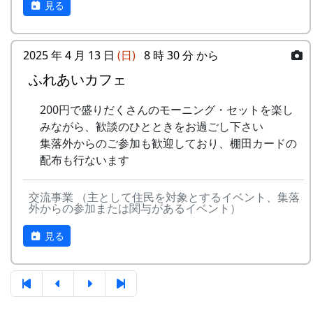
見る
4
棚⽥の⾵
アンジェラ
(II)
のふる
さと
5
なんとなく聴く
リアルキャンディーズ
うた
2025 年 4 月 13 日
(日)
8 時 30 分 から
-
H CORPORATION
帰って
1999
稲刈りの日、田んぼでオリジナル曲を披露・演奏
きたよ
する棚田コンサート。
ふれあいカフェ
6
あしたは帰ろう
グリーンマウンテンボ
ーイズ
-
HCORPORATION(II)
静かに
1999
2001
毎年曲を創り出演してきましたが、その中でも、
200円で盛りだくさんのモーニング・セットを楽し
時は…
夏のイメージを色濃く出した曲です。
みながら、歓談のひとときをお過ごし下さい
7
蒼い⾵〜棚
MASA BAND
集落外からのご参加も歓迎しており、棚田カードの
⽥'99〜
5
メシアとポン四郎バ
棚⽥の
1999
2002
水田に降り注ぐ“雨”と“太陽の光”が、私達の命を
配布も行ないます
ンド
イネに
支えているのだと実感させられた「里山のよきイ
8
ふるさと加美の
旅⼈
ベント」でした。（ポン四郎）
⾥へ
-
メシアとポン四郎バ
ふるさ
1999
2000
交流事業 （主として住民を対象とするイベント、集落
収穫祭にて
外からの参加または関与があるイベント）
ンド
と加美
9
棚⽥の四季
苔星バンド
の⾥へ
見る
10
この町で
MASA BAND
-
メシアとポン四郎バ
⽔と太
1999
2001
ンド
陽の国
11
⻩⾦の海
アンジェラ
で
2001年 加美町〜棚⽥の秋2001〜 穫れ