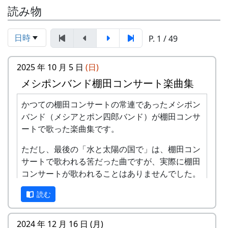
読み物
日時
P. 1 / 49
2025 年 10 月 5 日
(日)
メシポンバンド棚田コンサート楽曲集
かつての棚田コンサートの常連であったメシポン
バンド（メシアとポン四郎バンド）が棚田コンサ
ートで歌った楽曲集です。
ただし、最後の「水と太陽の国で」は、棚田コン
サートで歌われる筈だった曲ですが、実際に棚田
コンサートが歌われることはありませんでした。
棚田のうた ～ふるさと加美の里へ～
読む
2024 年 12 月 16 日 (月)