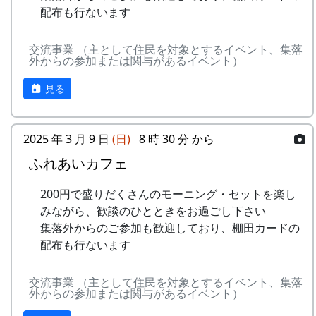
里山の自然と暮らしを守ろうと、全国に棚田オー
15
⽔と太陽の国で
メシアとポン四郎
配布も行ないます
で
ナー制度というのがあります。
バンド
-
グリーンマウンテン
あした
2000
交流事業 （主として住民を対象とするイベント、集落
ある都会の若者が、棚田で田植えをして地元の人
16
収穫の秋に
⽉ーアカリ
ボーイズ
は帰ろ
外からの参加または関与があるイベント）
に管理してもらい、収穫を楽しみに１年を過ごす
う
17
棚⽥のステージへ
アンジェラ
姿を想像して詩を書きました。
見る
-
グリーンマウンテン
君を待
2001
相棒の“うらめしあ”が曲をつけてくれて、兵庫県
2000年 加美町〜棚⽥の秋〜 穫れたての
ボーイズ
ってい
のとある棚田コンサート（収穫日に田んぼでライ
うた
2025 年 3 月 9 日
(日)
8 時 30 分 から
る
ブする企画）でみんなで歌った思い出の楽曲で
ふれあいカフェ
す。（ポン四郎）
3
⽉ーアカリ
ワン
1999
2002
No
歌
バンド
ス・ア
水と太陽の国で
200円で盛りだくさんのモーニング・セットを楽し
ンド・
1
ふるさと加美の
メシアとポン四郎バン
みながら、歓談のひとときをお過ごし下さい
フォー
⾥へ
ド
集落外からのご参加も歓迎しており、棚田カードの
エバー
配布も行ないます
2
加美の⾥か
パルス
-
⽉ーアカリ
収穫の
1999
2001
ら'98
交流事業 （主として住民を対象とするイベント、集落
秋に
外からの参加または関与があるイベント）
3
永遠の⾥
すぱ
4
H CORPORATION
僕の中
1999
2002