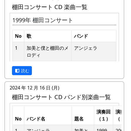
棚田コンサート CD 楽曲一覧
1999年 棚田コンサート
No
歌
バンド
1
加美と僕と棚⽥のメ
アンジェラ
ロディ
私達メシポンバンドが若い頃連続出場を果たして
きた「棚田コンサート」は、フォークソングシン
2
歌おうみんなで
グリーンマウンテ
ガーの“坂庭省悟さん”を始め審査員の方が見守る
読む
ンボーイズ
中、毎年優秀バンドが表彰されました。
3
ワンス・アンド・フ
⽉ーアカリ
2024 年 12 月 16 日 (月)
私達は、この「棚田のうた ～ふるさと加美の里
ォーエバー
棚田コンサート CD バンド別楽曲一覧
へ～」で出場した年、“２位”に入ることができま
した。賞品は何と！「地元産の卵、半年分」でし
4
僕の中のふるさと
H CORPORATION
た。
演奏回
演奏回
II
No
バンド名
題名
（１）
（２）
田んぼの真ん中で山積みの卵の箱を受け取り、バ
5
棚⽥のイネに
メシアとポン四郎
ンドメンバーで分けて持って帰ろうとしてたら、
1
アンジェラ
加美と
1999
2002