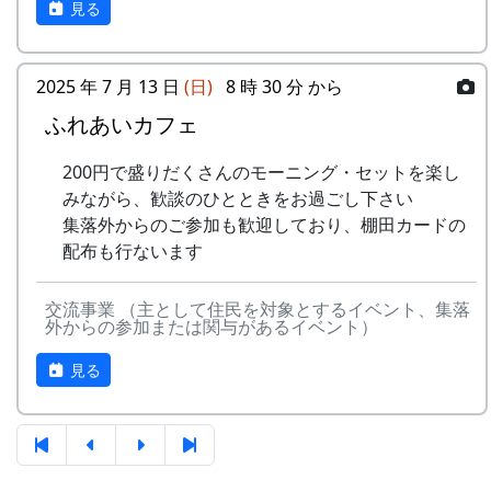
見る
4
棚⽥の⾵
アンジェラ
(II)
のふる
さと
5
なんとなく聴く
リアルキャンディーズ
うた
2025 年 7 月 13 日
(日)
8 時 30 分 から
-
H CORPORATION
帰って
1999
稲刈りの日、田んぼでオリジナル曲を披露・演奏
きたよ
する棚田コンサート。
ふれあいカフェ
6
あしたは帰ろう
グリーンマウンテンボ
ーイズ
-
HCORPORATION(II)
静かに
1999
2001
毎年曲を創り出演してきましたが、その中でも、
200円で盛りだくさんのモーニング・セットを楽し
時は…
夏のイメージを色濃く出した曲です。
みながら、歓談のひとときをお過ごし下さい
7
蒼い⾵〜棚
MASA BAND
集落外からのご参加も歓迎しており、棚田カードの
⽥'99〜
5
メシアとポン四郎バ
棚⽥の
1999
2002
水田に降り注ぐ“雨”と“太陽の光”が、私達の命を
配布も行ないます
ンド
イネに
支えているのだと実感させられた「里山のよきイ
8
ふるさと加美の
旅⼈
ベント」でした。（ポン四郎）
⾥へ
-
メシアとポン四郎バ
ふるさ
1999
2000
交流事業 （主として住民を対象とするイベント、集落
収穫祭にて
外からの参加または関与があるイベント）
ンド
と加美
9
棚⽥の四季
苔星バンド
の⾥へ
見る
10
この町で
MASA BAND
-
メシアとポン四郎バ
⽔と太
1999
2001
ンド
陽の国
11
⻩⾦の海
アンジェラ
で
2001年 加美町〜棚⽥の秋2001〜 穫れ