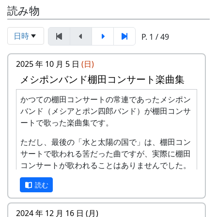
読み物
日時
P. 1 / 49
2025 年 10 月 5 日
(日)
メシポンバンド棚田コンサート楽曲集
かつての棚田コンサートの常連であったメシポン
バンド（メシアとポン四郎バンド）が棚田コンサ
ートで歌った楽曲集です。
ただし、最後の「水と太陽の国で」は、棚田コン
サートで歌われる筈だった曲ですが、実際に棚田
コンサートが歌われることはありませんでした。
棚田のうた ～ふるさと加美の里へ～
読む
2024 年 12 月 16 日 (月)