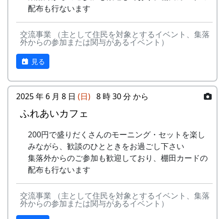
里山の自然と暮らしを守ろうと、全国に棚田オー
15
⽔と太陽の国で
メシアとポン四郎
配布も行ないます
で
ナー制度というのがあります。
バンド
-
グリーンマウンテン
あした
2000
交流事業 （主として住民を対象とするイベント、集落
ある都会の若者が、棚田で田植えをして地元の人
16
収穫の秋に
⽉ーアカリ
ボーイズ
は帰ろ
外からの参加または関与があるイベント）
に管理してもらい、収穫を楽しみに１年を過ごす
う
17
棚⽥のステージへ
アンジェラ
姿を想像して詩を書きました。
見る
-
グリーンマウンテン
君を待
2001
相棒の“うらめしあ”が曲をつけてくれて、兵庫県
2000年 加美町〜棚⽥の秋〜 穫れたての
ボーイズ
ってい
のとある棚田コンサート（収穫日に田んぼでライ
うた
2025 年 6 月 8 日
(日)
8 時 30 分 から
る
ブする企画）でみんなで歌った思い出の楽曲で
ふれあいカフェ
す。（ポン四郎）
3
⽉ーアカリ
ワン
1999
2002
No
歌
バンド
ス・ア
水と太陽の国で
200円で盛りだくさんのモーニング・セットを楽し
ンド・
1
ふるさと加美の
メシアとポン四郎バン
みながら、歓談のひとときをお過ごし下さい
フォー
⾥へ
ド
集落外からのご参加も歓迎しており、棚田カードの
エバー
配布も行ないます
2
加美の⾥か
パルス
-
⽉ーアカリ
収穫の
1999
2001
ら'98
交流事業 （主として住民を対象とするイベント、集落
秋に
外からの参加または関与があるイベント）
3
永遠の⾥
すぱ
4
H CORPORATION
僕の中
1999
2002