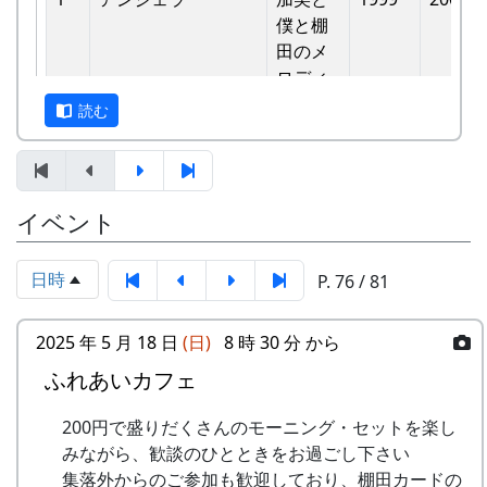
バンド
他のバンドに目茶苦茶うらやましがられたのを覚
僕と棚
6
ふるさと加美の⾥へ
メシアとポン四郎
えています。
⽥のメ
バンド
ロディ
しばらくメンバーのお家では、おいしい“たまご
読む
7
棚⽥の⾵
アンジェラ
かけごはん”や“卵料理”を味わうことができ、「音
-
アンジェラ
僕は棚
1999
楽やっててよかったなあ」と思った瞬間でした
⽥の中
8
この町で
MASA BAND
～。 (ポン四郎）
にいる
9
⻩⾦の海
アンジェラ
棚田のイネに
イベント
-
アンジェラ
棚⽥の
1999
2000
⾵
10
帰ってきたよ
H CORPORATION
日時
P. 76 / 81
-
アンジェラ
棚⽥の
1999
2001
11
帰郷〜2000〜9⽉吉
三畳⼀間
ステー
⽇
ジへ
2025 年 5 月 18 日
(日)
8 時 30 分 から
12
帰郷
なでしこ
ふれあいカフェ
-
アンジェラ
⻩⾦の
1999
2000
13
僕は棚⽥の中にいる
アンジェラ
海
200円で盛りだくさんのモーニング・セットを楽し
14
みながら、歓談のひとときをお過ごし下さい
静かに時は…
H CORPORATION
2
グリーンマウンテン
歌おう
1999
2002
集落外からのご参加も歓迎しており、棚田カードの
ボーイズ
みんな