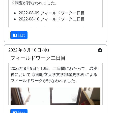
ド調査が行なわれました。
2022-08-09 フィールドワーク一日目
2022-08-10 フィールドワーク二日目
このたび、調査報告書が上梓されたのを記念し
て、現地である岩座神において調査報告会が開催
読む
されます。
2022 年 8 月 10 日 (水)
あわせて、2023年に岩座神の棚田について農業の
フィールドワーク二日目
面から調査をおこなった武庫川女子大学来栖氏の
研究発表も行なわれます。
2022年8月9日と10日、二日間にわたって、岩座
京都府立大学歴史学科文化遺産調査報
神において 京都府立大学文学部歴史学科 による
告会
フィールドワークが行なわれました。
『岩座神の歴史と文化』
日時・場所
日時 : 2024年6月15日（土） 13:00 - 16:30
場所 : 岩座神公会堂
読む