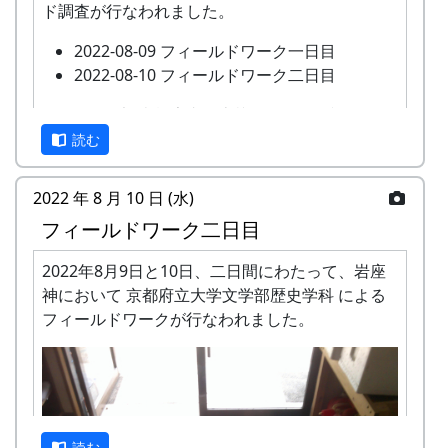
ド調査が行なわれました。
2022-08-09 フィールドワーク一日目
2022-08-10 フィールドワーク二日目
このたび、調査報告書が上梓されたのを記念し
て、現地である岩座神において調査報告会が開催
読む
されます。
2022 年 8 月 10 日 (水)
あわせて、2023年に岩座神の棚田について農業の
フィールドワーク二日目
面から調査をおこなった武庫川女子大学来栖氏の
研究発表も行なわれます。
2022年8月9日と10日、二日間にわたって、岩座
京都府立大学歴史学科文化遺産調査報
神において 京都府立大学文学部歴史学科 による
告会
フィールドワークが行なわれました。
『岩座神の歴史と文化』
日時・場所
日時 : 2024年6月15日（土） 13:00 - 16:30
場所 : 岩座神公会堂
読む