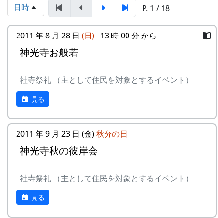
京都府立大学大学院歴史学専攻 山内愛弓
日時
P. 1 / 18
座談会
2011 年 8 月 28 日
(日)
13 時 00 分 から
参加申込みについて
神光寺お般若
参加費 : 無料
申込み期日 : 2024年6月8日（日）
申込み・問い合せ先 : 那珂ふれあい館
社寺祭礼 （主として住民を対象とするイベント）
多可町中区東山 539-3
TEL 0795-32-0685 FAX 0795-30-2730
まずは、石垣調査の手順の説明。
見る
mail : fureaikan@town.taka.lg.jp
休館日 : 月・火（但しどちらかが祝休日
の場合は翌水曜日休館）
2011 年 9 月 23 日 (金)
秋分の日
神光寺秋の彼岸会
社寺祭礼 （主として住民を対象とするイベント）
見る