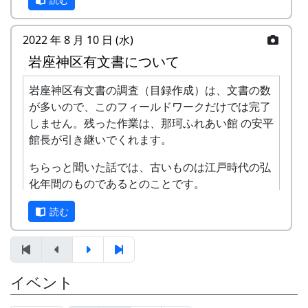
プログラム
岩座神における棚田景観の現状と課題
2022 年 8 月 10 日 (水)
武庫川女子大学大学院建築学研究科専攻
岩座神区有文書について
来栖萌々子
岩座神の文化と生業 ～オトウ・棚田を中心に
岩座神区有文書の調査（目録作成）は、文書の数
～
が多いので、このフィールドワークだけでは完了
京都府立大学文学部歴史学科4回生 橋本
しません。残った作業は、那珂ふれあい館 の安平
公会堂の玄関です。いったい何足あるの？ この日
唯
館長が引き継いでくれます。
は、多可町地域おこし協力隊の橘さんも来てくれ
岩座神地区文書からみた江戸時代の神光寺と
ました。
ちらっと聞いた話では、古いものは江戸時代の弘
家族
化年間のものであるとのことです。
京都府立大学文学部歴史学科教授 東昇
二日目は、午前中は石垣の調査、午後はインタビ
京都府立大学文学部歴史学科4回生 渡部
ューによる聞取り調査と五霊神社建築物調査で
また、災害（地震）の復旧に関する文書があった
読む
凌空・小島慧音
す。
り、イノシシ・シカ・サルによる獣害を記録した
多可町の寺社建築 ～五霊神社を中心に～
文書があったりするそうです。
京都府立大学文学部歴史学科教授 岸泰子
旧神光寺跡と多可町の古代山寺
全貌が明らかになるのを楽しみにしています。
イベント
京都府立大学文学部歴史学科教授 菱田哲
朗