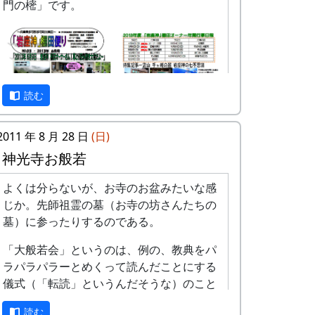
門の樒」です。
京都府立大学文学部歴史学科のみなさん。
総勢18名だったかな。全員、フィールドワ
ーク参加に先立って、PCR検査をして陰性
であることを確認されたそうです。
他に、那珂ふれあい館 の安平館長と多可町
読む
地域おこし協力隊（多可町ファンクラブ ）
の黒川さんが参加されました。
2011 年 8 月 28 日
(日)
一日目は、岩座神区有文書の調査。
神光寺お般若
よくは分らないが、お寺のお盆みたいな感
「岩座神」棚田便り #3 2013年6月号 (PDF
じか。先師祖霊の墓（お寺の坊さんたちの
版)
墓）に参ったりするのである。
「大般若会」というのは、例の、教典をパ
ラパラパラーとめくって読んだことにする
儀式（「転読」というんだそうな）のこと
だが、神光寺ではそういう良い加減な儀式
読む