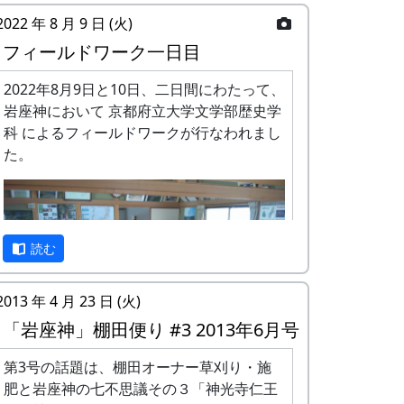
2022 年 8 月 9 日 (火)
フィールドワーク一日目
2022年8月9日と10日、二日間にわたって、
岩座神において 京都府立大学文学部歴史学
科 によるフィールドワークが行なわれまし
た。
読む
2013 年 4 月 23 日 (火)
「岩座神」棚田便り #3 2013年6月号
第3号の話題は、棚田オーナー草刈り・施
肥と岩座神の七不思議その３「神光寺仁王