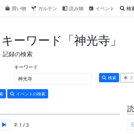
買い物
ガルテン
読み物
イベント
検
- キーワード「神光寺」
・記録の検索
キーワード
検索
ク
索
イベント
の検索
P. 1 / 3