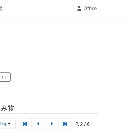
索
Office
リア
読み物
日時
P. 2 / 6