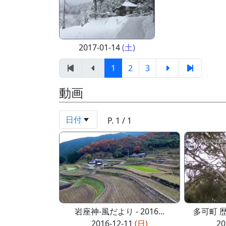
2017-01-14
(土)
1
2
3
動画
日付
P. 1 / 1
岩座神-風だより - 2016...
多可町 歴
2016-12-11
(日)
20