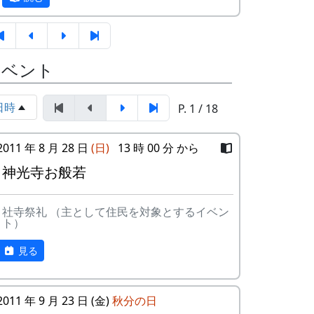
はやらない。いや、やろうにも、600巻の
大般若波羅蜜多経が現在の神光寺には無
い。神光寺がかつては非常に栄えたお寺で
公会堂の押し入れ下に鍵がかかる書庫があ
あったことは確かなことなので、ひょっと
って、そこに、代々の区長が受け継いでき
イベント
したら、その昔はパラパラパラーをやって
た公文書が眠っています。その中で一番古
いたのかも知れない。何度かの火災によっ
いのは黒い長持ちの中に入っています。
て、重要なものはみんな燃えてしまった。
日時
P. 1 / 18
今は住職すらいなくて、年に何回かの儀式
2011 年 8 月 28 日
には、別のお寺からお坊さんがやってくる
(日)
13 時 00 分 から
ことになっている。
神光寺お般若
今回は蕎麦の種蒔きと日程が重なってしま
ったため、男衆でなく女衆が多く集った。
社寺祭礼 （主として住民を対象とするイベン
ト）
見る
長持ちの蓋を開けます。
2011 年 9 月 23 日 (金)
秋分の日