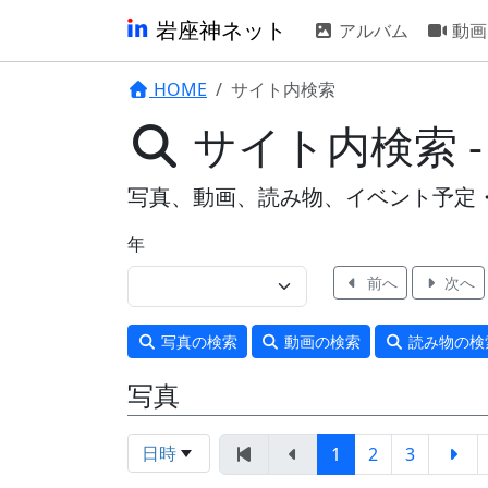
岩座神ネット
アルバム
動画
HOME
サイト内検索
サイト内検索 
写真、動画、読み物、イベント予定
年
前へ
次へ
写真
の検索
動画
の検索
読み物
の検
写真
日時
1
2
3