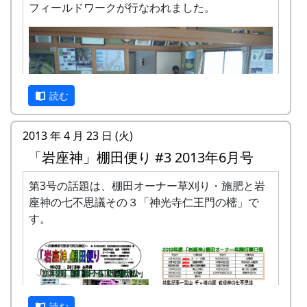
フィールドワークが行なわれました。
読む
2013 年 4 月 23 日 (火)
「岩座神」棚田便り #3 2013年6月号
第3号の話題は、棚田オーナー草刈り・施肥と岩
座神の七不思議その３「神光寺仁王門の樒」で
す。
京都府立大学文学部歴史学科のみなさん。総勢18
名だったかな。全員、フィールドワーク参加に先
立って、PCR検査をして陰性であることを確認さ
れたそうです。
他に、那珂ふれあい館 の安平館長と多可町地域お
読む