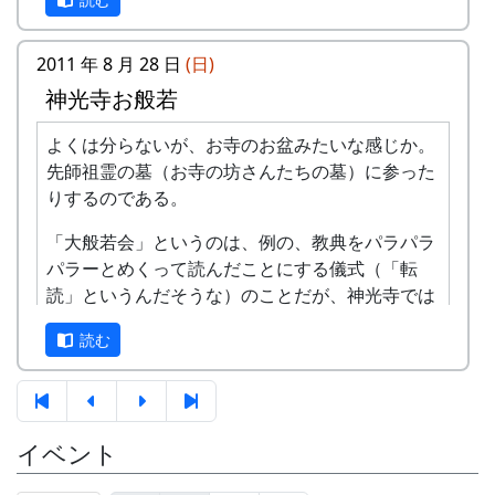
こし協力隊（多可町ファンクラブ ）の黒川さんが
参加されました。
2011 年 8 月 28 日
(日)
一日目は、岩座神区有文書の調査。
神光寺お般若
よくは分らないが、お寺のお盆みたいな感じか。
先師祖霊の墓（お寺の坊さんたちの墓）に参った
「岩座神」棚田便り #3 2013年6月号 (PDF版)
りするのである。
「大般若会」というのは、例の、教典をパラパラ
パラーとめくって読んだことにする儀式（「転
読」というんだそうな）のことだが、神光寺では
そういう良い加減な儀式はやらない。いや、やろ
読む
うにも、600巻の大般若波羅蜜多経が現在の神光
寺には無い。神光寺がかつては非常に栄えたお寺
であったことは確かなことなので、ひょっとした
ら、その昔はパラパラパラーをやっていたのかも
イベント
公会堂の押し入れ下に鍵がかかる書庫があって、
知れない。何度かの火災によって、重要なものは
そこに、代々の区長が受け継いできた公文書が眠
みんな燃えてしまった。