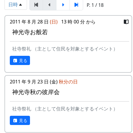
っています。その中で一番古いのは黒い長持ちの
日時
P. 1 / 18
今は住職すらいなくて、年に何回かの儀式には、
中に入っています。
別のお寺からお坊さんがやってくることになって
2011 年 8 月 28 日
(日)
13 時 00 分 から
いる。
神光寺お般若
今回は蕎麦の種蒔きと日程が重なってしまったた
め、男衆でなく女衆が多く集った。
社寺祭礼 （主として住民を対象とするイベント）
見る
2011 年 9 月 23 日 (金)
秋分の日
神光寺秋の彼岸会
長持ちの蓋を開けます。
社寺祭礼 （主として住民を対象とするイベント）
見る