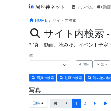
岩座神ネット
アルバム
動画
HOME
サイト内検索
サイト内検索 
写真、動画、読み物、イベント予定
年
前へ
次へ
写真
の検索
動画
の検索
読み物
の検
写真
日時
1
2