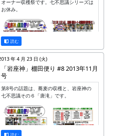
オーナー収穫祭です。七不思議シリーズは
お休み。
読む
2013 年 4 月 23 日 (火)
「岩座神」棚田便り #8 2013年11月
号
第8号の話題は、蕎麦の収穫と、岩座神の
「岩座神」棚田便り #7 2013年10月号 (PDF
七不思議その６「唐滝」です。
版)
読む