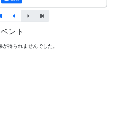
イベント
「岩座神」棚田便り #8 2013年11月号 (PDF
果が得られませんでした。
版)