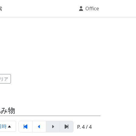
索
Office
リア
読み物
日時
P. 4 / 4