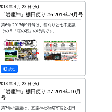
2013 年 4 月 23 日 (火)
「岩座神」棚田便り #6 2013年9月号
第6号 2013年9月号は、稲刈りと七不思議
その５「塔の石」の特集です。
読む
2013 年 4 月 23 日 (火)
「岩座神」棚田便り #7 2013年10月
号
「岩座神」棚田便り #6 2013年9月号 (PDF
版)
第7号の話題は、五霊神社秋祭宵宮と棚田