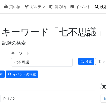
買い物
ガルテン
読み物
イベント
検
- キーワード「七不思議」
・記録の検索
キーワード
検索
ク
索
イベント
の検索
P. 1 / 2