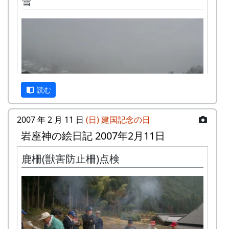
雪
明けましておめでとうございます。
岩座神の氏神である五霊神社に初詣する。写真は
午前八時。僕は七時過ぎに参ったのだが、御当人
さんを除いて、まだみんな来ていなかった。この
ごろ参集が少し遅いようである。
御神酒をいただいたり、お下がりの餅やするめを
読む
焚き火であぶって食べたりする。
2007 年 2 月 11 日
(日)
建国記念の日
岩座神の絵日記 2007年2月11日
鹿柵(獣害防止柵)点検
元日の夕方から、ちらほらと降り始めた雪が、夜
の間にかなり積った。10cmぐらいかな。
カラー写真なのだけれども、ほとんど色が無い世
界になっている。