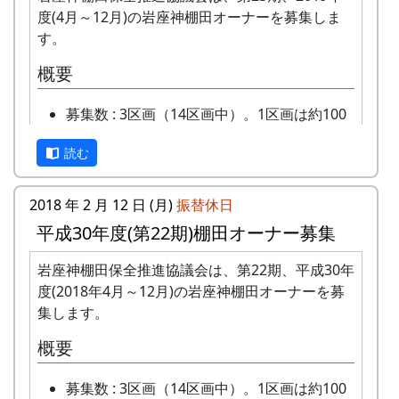
度(4月～12月)の岩座神棚田オーナーを募集しま
す。
概要
募集数 : 3区画（14区画中）。1区画は約100
平方メートルです。
読む
応募資格 : まじめに農業に取り組み、自然と
ふれあう勇気をお持ちで、地域になじめるか
た。家族や団体でも結構です。
2018 年 2 月 12 日 (月)
振替休日
年会費 : 1区画5万円です。
平成30年度(第22期)棚田オーナー募集
申込み期限 : 2019年3月15日。
選考 : 応募者が募集数を超えた場合は、アン
岩座神棚田保全推進協議会は、第22期、平成30年
ケート回答をもとに、当協議会で書類選考さ
度(2018年4月～12月)の岩座神棚田オーナーを募
せていただきます。
集します。
申込み方法 : 下記の申込み窓口に、電話、
概要
FAXまたはメールでお申し込み下さい（FAX
またはメールの場合は、郵便番号、住所、氏
募集数 : 3区画（14区画中）。1区画は約100
名、電話番号を明記して下さい）。 折り返