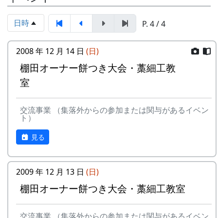
岩座神棚田保全推進協議会事務局
自然とふれあう勇気をお持ちで、地域になじ
TEL & FAX: 9999-99-9999
めるかた。家族や団体でも結構です。
日時
P. 4 / 4
携帯: 999-9999-9999
年会費 : 1区画5万円。
MAIL : mailaddress
担当 : XX
2008 年 12 月 14 日
(日)
平成27年度棚田オーナー (2015-04-12 11:26:16)
棚田オーナー餅つき大会・藁細工教
岩座神棚田オーナーの特典
室
一から十までプロの指導を受け、減農薬栽培
の米づくりを体験できます。
交流事業 （集落外からの参加または関与があるイベン
ト）
収穫した米を全部お持ち帰りいただけます。
(100平方メートルの収穫収量は玄米で約30キ
見る
ロです。) 清流の里、岩座神地区のコシヒカ
リは特においしいと評判です。
田すき、田ごしらえ、水管理、病害虫対策(3
2009 年 12 月 13 日
(日)
回程度)、施肥、脱穀、乾燥、籾すりなどは
第18期棚田オーナー対面式 (2014-04-13 12:03:51)
棚田オーナー餅つき大会・藁細工教室
地元農家で担当します。
岩座神棚田オーナーの特典
実りの時期には、かかしを立てることができ
平成27年度棚田オーナー (2015-04-12 11:26:16)
ます。
交流事業 （集落外からの参加または関与があるイベン