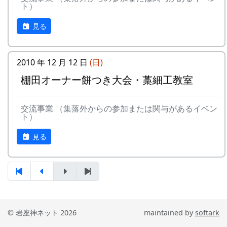
岩座神棚田オーナーの特典
ト）
多可町の宿泊施設を安く利用できます。
一から十までプロの指導を受け、減農薬栽培
多可町の特産品がもらえます(1万円相当)。
の米づくりを体験できます。
見る
一から十までプロの指導を受け、減農薬栽培
地元の新鮮な野菜を購入できます。
収穫した米を全部お持ち帰りいただけます。
の米づくりを体験できます。
田植え、稲刈り時のイベントに参加できま
(100平方メートルの収穫収量は玄米で約30キ
収穫した米を全部お持ち帰りいただけます。
す。
ロです。) 清流の里、岩座神地区のコシヒカ
2010 年 12 月 12 日
(日)
(100平方メートルの収穫収量は玄米で約30キ
村の秋祭りに参加して、御神酒を飲み、「ひ
リは特においしいと評判です。
棚田オーナー餅つき大会・藁細工教室
ロです。) 清流の里、岩座神地区のコシヒカ
きやま」を引くことができます。
田すき、田ごしらえ、水管理、病害虫対策(3
リは特においしいと評判です。
回程度)、施肥、脱穀、乾燥、籾すりなどは
田すき、田ごしらえ、水管理、病害虫対策(3
地元農家で担当します。
交流事業 （集落外からの参加または関与があるイベン
回程度)、施肥、脱穀、乾燥、籾すりなどは
ト）
実りの時期には、かかしを立てることができ
地元農家で担当します。
ます。
見る
実りの時期には、かかしを立てることができ
多可町の宿泊施設を安く利用できます(青年
ます。
の家、悠遊館、ハーモニーパークなど)。
多可町の宿泊施設を安く利用できます(青年
多可町の特産品がもらえます(1万円相当)。
の家、悠遊館、ハーモニーパークなど)。
地元の新鮮な野菜を購入できます。
多可町の特産品がもらえます(1万円相当)。
田植え、稲刈り時のイベントに参加できま
地元の新鮮な野菜を購入できます。
す。
田植え、稲刈り時のイベントに参加できま
© 岩座神ネット 2026
maintained by
softark
多可町の祭などにもご参加ください。
す。