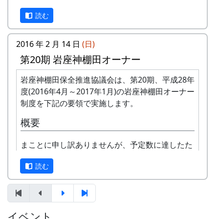
平方メートルです。
し、詳しい内容と「申し込みアンケート」を
読む
応募資格 : まじめに農業に取り組み、自然と
お送りいたしますので、申し込みアンケート
ふれあう勇気をお持ちで、地域になじめるか
をご返送ください。
た。家族や団体でも結構です。
2016 年 2 月 14 日
(日)
申込み・お問合せの窓口
年会費 : 1区画5万円です。
第20期 岩座神棚田オーナー
申込み期限 : 2018年2月28日。
岩座神棚田保全推進協議会事務局
選考 : 応募者が募集数を超えた場合は、アン
岩座神棚田保全推進協議会は、第20期、平成28年
TEL & FAX: 9999-99-9999
ケート回答をもとに、当協議会で書類選考さ
度(2016年4月～2017年1月)の岩座神棚田オーナー
携帯: 999-9999-9999
せていただきます。
制度を下記の要領で実施します。
MAIL : mailaddress
申込み方法 : 下記の申込み窓口に、電話、
担当 : XX
概要
FAXまたはメールでお申し込み下さい（FAX
またはメールの場合は、郵便番号、住所、氏
まことに申し訳ありませんが、予定数に達したた
名、電話番号を明記して下さい）。 折り返
め、オーナーの募集は締め切らせていただきまし
し、詳しい内容と「申し込みアンケート」を
読む
た。悪しからずご了承下さい。
お送りいたしますので、申し込みアンケート
をご返送ください。
オーナー田 : 16区画。1区画は約100平方メー
トルです。
申込み・お問合せの窓口
オーナーの資格 : まじめに農業に取り組み、
イベント