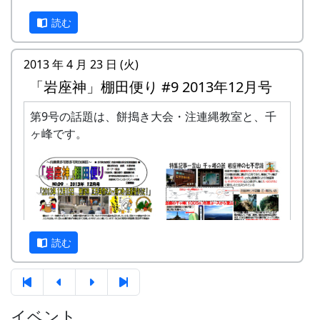
平方メートルです。
返送ください。
読む
応募資格 : まじめに農業に取り組み、自然と
「申込みアンケート(PDF)」をご利用下さっ
ふれあう勇気をお持ちで、地域になじめるか
てもかまいません。
た。家族や団体でも結構です。
2013 年 4 月 23 日 (火)
申込み・お問合せの窓口
年会費 : 1区画5万円です。
「岩座神」棚田便り #9 2013年12月号
申込み期限 : 2014年2月28日。
岩座神棚田保全推進協議会事務局
選考 : 応募者が募集数を超えた場合は、書類
第9号の話題は、餅搗き大会・注連縄教室と、千
FAX: XXXX-XX-XXXX
選考させていただきます。
ヶ峰です。
MAIL : mailaddress
申込み方法 : 下記の申込み窓口に、郵便番
担当 : XX
号、住所、氏名、電話番号を明記して、FAX
またはメールでお申込み下さい。 折り返し、
詳しい内容と「申し込みアンケート」をお送
りいたしますので、申し込みアンケートをご
返送ください。
読む
「申込みアンケート(PDF)」をご利用下さっ
てもかまいません。
申込み・お問合せの窓口
イベント