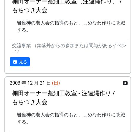
棚田オーナー藁細工教室（注連縄作り） /
の家、悠遊館、ハーモニーパークなど)。
もちつき大会
一から十までプロの指導を受け、減農薬栽培
多可町の特産品がもらえます(1万円相当)。
の米づくりを体験できます。
地元の新鮮な野菜を購入できます。
岩座神の老人会の指導のもと、しめなわ作りに挑戦
収穫した米を全部お持ち帰りいただけます。
田植え、稲刈り時のイベントに参加できま
する。
(100平方メートルの収穫収量は玄米で約30キ
す。
ロです。) 清流の里、岩座神地区のコシヒカ
多可町の祭などにもご参加ください。
交流事業 （集落外からの参加または関与があるイベン
リは特においしいと評判です。
ト）
田すき、田ごしらえ、水管理、病害虫対策(3
回程度)、施肥、脱穀、乾燥、籾すりなどは
見る
地元農家で担当します。
実りの時期には、かかしを立てることができ
ます。
2003 年 12 月 21 日
(日)
多可町の宿泊施設を安く利用できます(青年
棚田オーナー藁細工教室 - 注連縄作り /
の家、悠遊館、ハーモニーパークなど)。
もちつき大会
多可町の特産品がもらえます(1万円相当)。
地元の新鮮な野菜を購入できます。
岩座神の老人会の指導のもと、しめなわ作りに挑戦
田植え、稲刈り時のイベントに参加できま
する。
す。
多可町の祭などにもご参加ください。