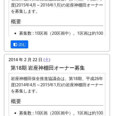
度(2015年4月～2016年1月)の岩座神棚田オーナー
を募集します。
概要
募集数 : 10区画（20区画中）。1区画は約100
平方メートルです。
読む
応募資格 : まじめに農業に取り組み、自然と
ふれあう勇気をお持ちで、地域になじめるか
た。家族や団体でも結構です。
2014 年 2 月 22 日
(土)
年会費 : 1区画5万円です。
第18期 岩座神棚田オーナー募集
申込み期限 : 2015年3月15日。
選考 : 応募者が募集数を超えた場合は、書類
岩座神棚田保全推進協議会は、第18期、平成26年
選考させていただきます。
度(2014年4月～2015年1月)の岩座神棚田オーナー
申込み方法 : 下記の申込み窓口に、郵便番
を募集します。
号、住所、氏名、電話番号を明記して、FAX
概要
またはメールでお申込み下さい。 折り返し、
詳しい内容と「申し込みアンケート」をお送
募集数 : 10区画（20区画中）。1区画は約100
りいたしますので、申し込みアンケートをご