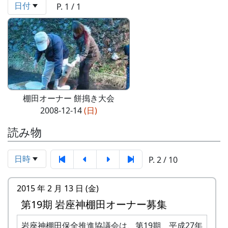
日付
P. 1 / 1
棚田オーナー 餅搗き大会
2008-12-14
(日)
読み物
日時
P. 2 / 10
2015 年 2 月 13 日 (金)
第19期 岩座神棚田オーナー募集
岩座神棚田保全推進協議会は、第19期、平成27年