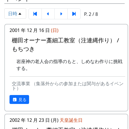
岩座神棚田保全推進協議会事務局
FAX: XXXX-XX-XXXX
日時
「岩座神」棚田便り #9 2013年12月号 (PDF版)
P. 2 / 8
MAIL : mailaddress
担当 : XX
第18期棚田オーナー対面式 (2014-04-13 12:03:51)
2001 年 12 月 16 日
(日)
岩座神棚田オーナーの特典
棚田オーナー藁細工教室（注連縄作り） /
もちつき
一から十までプロの指導を受け、減農薬栽培
の米づくりを体験できます。
岩座神の老人会の指導のもと、しめなわ作りに挑戦
収穫した米を全部お持ち帰りいただけます。
する。
(100平方メートルの収穫収量は玄米で約30キ
ロです。) 清流の里、岩座神地区のコシヒカ
交流事業 （集落外からの参加または関与があるイベン
リは特においしいと評判です。
ト）
田すき、田ごしらえ、水管理、病害虫対策(3
回程度)、施肥、脱穀、乾燥、籾すりなどは
見る
地元農家で担当します。
実りの時期には、かかしを立てることができ
田植祭 (2013-05-12)
ます。
2002 年 12 月 23 日 (月)
天皇誕生日
岩座神棚田オーナーの特典
多可町の宿泊施設を安く利用できます(青年